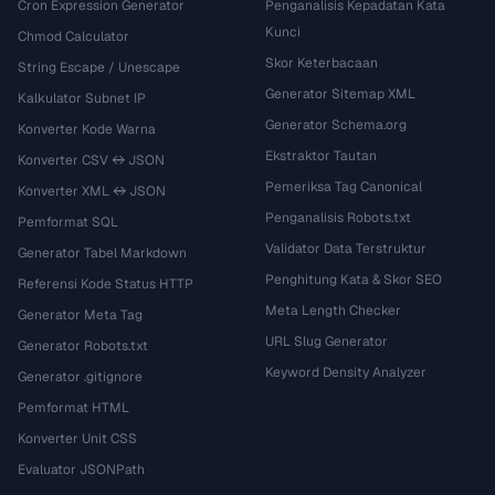
Cron Expression Generator
Penganalisis Kepadatan Kata
Kunci
Chmod Calculator
Skor Keterbacaan
String Escape / Unescape
Generator Sitemap XML
Kalkulator Subnet IP
Generator Schema.org
Konverter Kode Warna
Ekstraktor Tautan
Konverter CSV ↔ JSON
Pemeriksa Tag Canonical
Konverter XML ↔ JSON
Penganalisis Robots.txt
Pemformat SQL
Validator Data Terstruktur
Generator Tabel Markdown
Penghitung Kata & Skor SEO
Referensi Kode Status HTTP
Meta Length Checker
Generator Meta Tag
URL Slug Generator
Generator Robots.txt
Keyword Density Analyzer
Generator .gitignore
Pemformat HTML
Konverter Unit CSS
Evaluator JSONPath