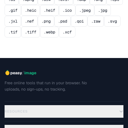
.gif
.heic
.heif
.ico
.jpeg
.jpg
.jxl
.nef
.png
.psd
.qoi
.raw
.svg
.tif
.tiff
.webp
.xcf
/
peasy
image
Free online tools that run in your browser. No
uploads, no sign-ups, no tracking.
RESOURCES