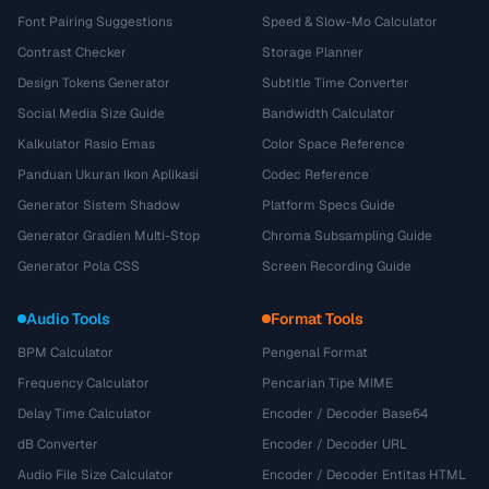
Font Pairing Suggestions
Speed & Slow-Mo Calculator
Contrast Checker
Storage Planner
Design Tokens Generator
Subtitle Time Converter
Social Media Size Guide
Bandwidth Calculator
Kalkulator Rasio Emas
Color Space Reference
Panduan Ukuran Ikon Aplikasi
Codec Reference
Generator Sistem Shadow
Platform Specs Guide
Generator Gradien Multi-Stop
Chroma Subsampling Guide
Generator Pola CSS
Screen Recording Guide
Audio Tools
Format Tools
BPM Calculator
Pengenal Format
Frequency Calculator
Pencarian Tipe MIME
Delay Time Calculator
Encoder / Decoder Base64
dB Converter
Encoder / Decoder URL
Audio File Size Calculator
Encoder / Decoder Entitas HTML