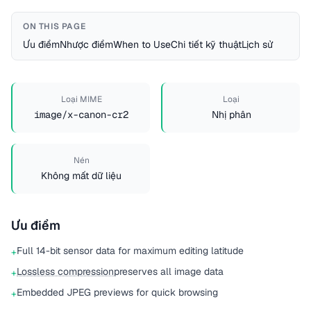
ON THIS PAGE
Ưu điểm
Nhược điểm
When to Use
Chi tiết kỹ thuật
Lịch sử
Loại MIME
Loại
image/x-canon-cr2
Nhị phân
Nén
Không mất dữ liệu
Ưu điểm
Full 14-bit sensor data for maximum editing latitude
+
Lossless compression
preserves all image data
+
Embedded JPEG previews for quick browsing
+