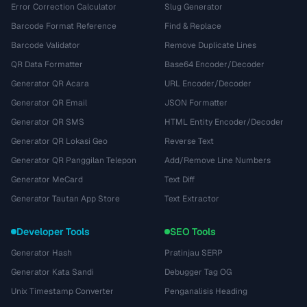
Error Correction Calculator
Slug Generator
Barcode Format Reference
Find & Replace
Barcode Validator
Remove Duplicate Lines
QR Data Formatter
Base64 Encoder/Decoder
Generator QR Acara
URL Encoder/Decoder
Generator QR Email
JSON Formatter
Generator QR SMS
HTML Entity Encoder/Decoder
Generator QR Lokasi Geo
Reverse Text
Generator QR Panggilan Telepon
Add/Remove Line Numbers
Generator MeCard
Text Diff
Generator Tautan App Store
Text Extractor
Developer Tools
SEO Tools
Generator Hash
Pratinjau SERP
Generator Kata Sandi
Debugger Tag OG
Unix Timestamp Converter
Penganalisis Heading