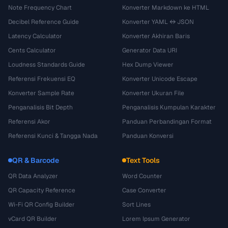
Note Frequency Chart
Konverter Markdown ke HTML
Decibel Reference Guide
Konverter YAML ↔ JSON
Latency Calculator
Konverter Akhiran Baris
Cents Calculator
Generator Data URI
Loudness Standards Guide
Hex Dump Viewer
Referensi Frekuensi EQ
Konverter Unicode Escape
Konverter Sample Rate
Konverter Ukuran File
Penganalisis Bit Depth
Penganalisis Kumpulan Karakter
Referensi Akor
Panduan Perbandingan Format
Referensi Kunci & Tangga Nada
Panduan Konversi
QR & Barcode
Text Tools
QR Data Analyzer
Word Counter
QR Capacity Reference
Case Converter
Wi-Fi QR Config Builder
Sort Lines
vCard QR Builder
Lorem Ipsum Generator