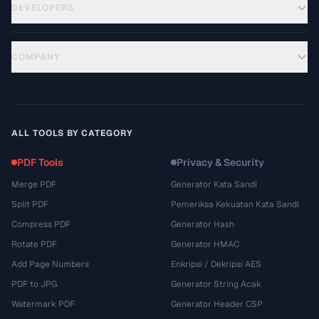
DEVELOPERS
COMPANY
ALL TOOLS BY CATEGORY
PDF Tools
Privacy & Security
Merge PDF
Generator Kata Sandi
Split PDF
Pemeriksa Kekuatan Kata Sandi
Compress PDF
Generator Hash
Rotate PDF
Generator HMAC
Add Page Numbers
Enkripsi / Dekripsi AES
PDF to JPG
Generator String Acak
Watermark PDF
Generator Header CSP