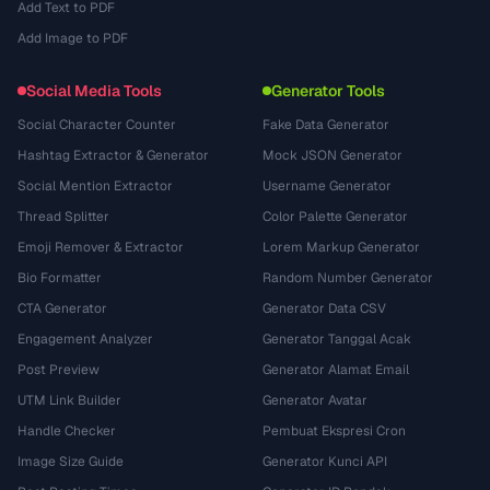
Add Text to PDF
Add Image to PDF
Social Media Tools
Generator Tools
Social Character Counter
Fake Data Generator
Hashtag Extractor & Generator
Mock JSON Generator
Social Mention Extractor
Username Generator
Thread Splitter
Color Palette Generator
Emoji Remover & Extractor
Lorem Markup Generator
Bio Formatter
Random Number Generator
CTA Generator
Generator Data CSV
Engagement Analyzer
Generator Tanggal Acak
Post Preview
Generator Alamat Email
UTM Link Builder
Generator Avatar
Handle Checker
Pembuat Ekspresi Cron
Image Size Guide
Generator Kunci API