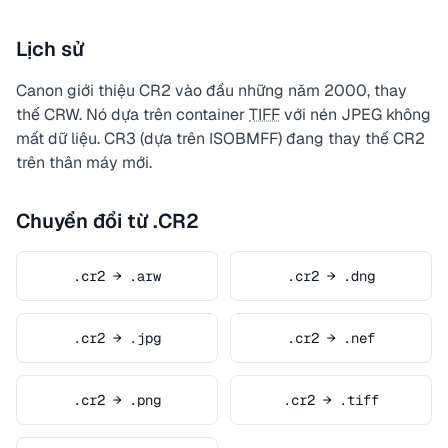
Lịch sử
Canon giới thiệu CR2 vào đầu những năm 2000, thay
thế CRW. Nó dựa trên container
TIFF
với nén JPEG không
mất dữ liệu. CR3 (dựa trên ISOBMFF) đang thay thế CR2
trên thân máy mới.
Chuyển đổi từ .CR2
.cr2 → .arw
.cr2 → .dng
.cr2 → .jpg
.cr2 → .nef
.cr2 → .png
.cr2 → .tiff