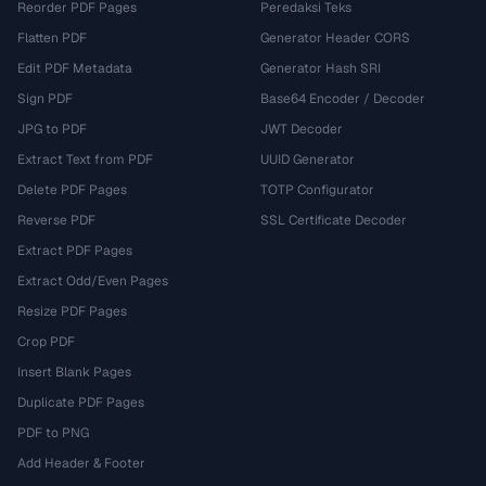
Reorder PDF Pages
Peredaksi Teks
Flatten PDF
Generator Header CORS
Edit PDF Metadata
Generator Hash SRI
Sign PDF
Base64 Encoder / Decoder
JPG to PDF
JWT Decoder
Extract Text from PDF
UUID Generator
Delete PDF Pages
TOTP Configurator
Reverse PDF
SSL Certificate Decoder
Extract PDF Pages
Extract Odd/Even Pages
Resize PDF Pages
Crop PDF
Insert Blank Pages
Duplicate PDF Pages
PDF to PNG
Add Header & Footer