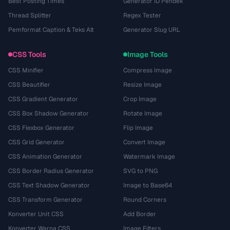
Best Posting Times
Generator ID Pendek
Thread Splitter
Regex Tester
Pemformat Caption & Teks Alt
Generator Slug URL
CSS Tools
Image Tools
CSS Minifier
Compress Image
CSS Beautifier
Resize Image
CSS Gradient Generator
Crop Image
CSS Box Shadow Generator
Rotate Image
CSS Flexbox Generator
Flip Image
CSS Grid Generator
Convert Image
CSS Animation Generator
Watermark Image
CSS Border Radius Generator
SVG to PNG
CSS Text Shadow Generator
Image to Base64
CSS Transform Generator
Round Corners
Konverter Unit CSS
Add Border
Konverter Warna CSS
Image Filters