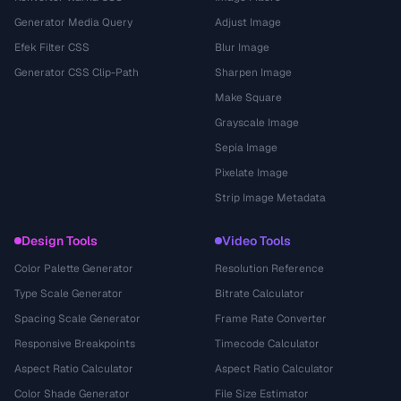
Generator Media Query
Adjust Image
Efek Filter CSS
Blur Image
Generator CSS Clip-Path
Sharpen Image
Make Square
Grayscale Image
Sepia Image
Pixelate Image
Strip Image Metadata
Design Tools
Video Tools
Color Palette Generator
Resolution Reference
Type Scale Generator
Bitrate Calculator
Spacing Scale Generator
Frame Rate Converter
Responsive Breakpoints
Timecode Calculator
Aspect Ratio Calculator
Aspect Ratio Calculator
Color Shade Generator
File Size Estimator