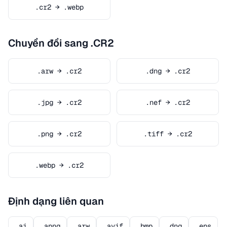
.cr2 → .webp
Chuyển đổi sang .CR2
.arw → .cr2
.dng → .cr2
.jpg → .cr2
.nef → .cr2
.png → .cr2
.tiff → .cr2
.webp → .cr2
Định dạng liên quan
.ai
.apng
.arw
.avif
.bmp
.dng
.eps