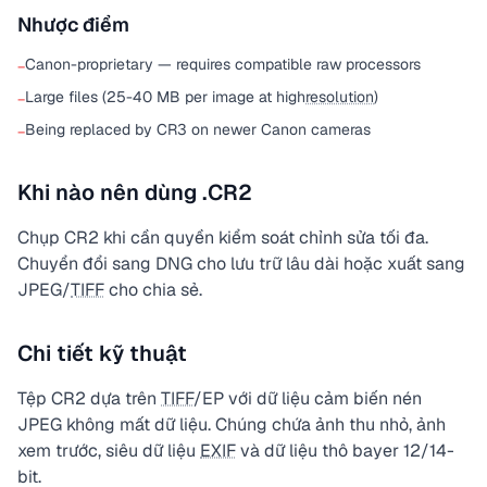
Nhược điểm
Canon-proprietary — requires compatible raw processors
−
Large files (25-40 MB per image at high
resolution
)
−
Being replaced by CR3 on newer Canon cameras
−
Khi nào nên dùng .CR2
Chụp CR2 khi cần quyền kiểm soát chỉnh sửa tối đa.
Chuyển đổi sang DNG cho lưu trữ lâu dài hoặc xuất sang
JPEG/
TIFF
cho chia sẻ.
Chi tiết kỹ thuật
Tệp CR2 dựa trên
TIFF
/EP với dữ liệu cảm biến nén
JPEG không mất dữ liệu. Chúng chứa ảnh thu nhỏ, ảnh
xem trước, siêu dữ liệu
EXIF
và dữ liệu thô bayer 12/14-
bit.