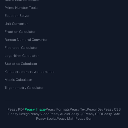
Prime Number Tools
Equation Solver
Unit Converter
Fraction Calculator
Roman Numeral Converter
Fibonacci Calculator
Logarithm Calculator
Statistics Calculator
Конвертер систем счисления
Matrix Calculator
Trigonometry Calculator
Peasy PDF
Peasy Image
Peasy Formats
Peasy Text
Peasy Dev
Peasy CSS
Peasy Design
Peasy Video
Peasy Audio
Peasy QR
Peasy SEO
Peasy Safe
Peasy Social
Peasy Math
Peasy Gen