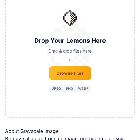
🍋
Drop Your Lemons Here
Drag & drop files here
— or —
Browse Files
JPEG
PNG
WEBP
About Grayscale Image
Remove all color from an image, producing a classic