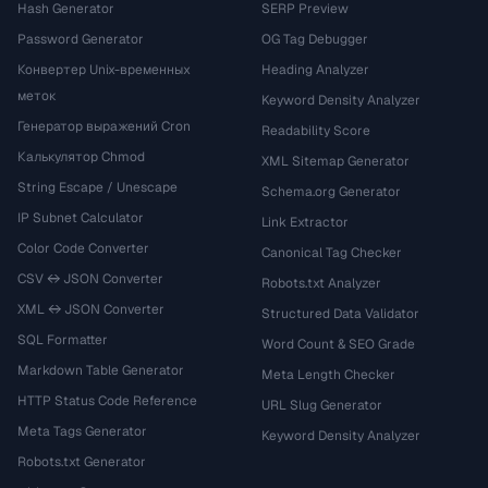
Hash Generator
SERP Preview
Password Generator
OG Tag Debugger
Конвертер Unix-временных
Heading Analyzer
меток
Keyword Density Analyzer
Генератор выражений Cron
Readability Score
Калькулятор Chmod
XML Sitemap Generator
String Escape / Unescape
Schema.org Generator
IP Subnet Calculator
Link Extractor
Color Code Converter
Canonical Tag Checker
CSV ↔ JSON Converter
Robots.txt Analyzer
XML ↔ JSON Converter
Structured Data Validator
SQL Formatter
Word Count & SEO Grade
Markdown Table Generator
Meta Length Checker
HTTP Status Code Reference
URL Slug Generator
Meta Tags Generator
Keyword Density Analyzer
Robots.txt Generator