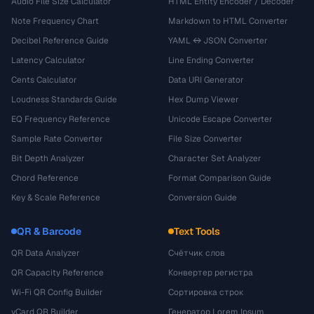
Audio File Size Calculator
HTML Entity Encoder / Decoder
Note Frequency Chart
Markdown to HTML Converter
Decibel Reference Guide
YAML ↔ JSON Converter
Latency Calculator
Line Ending Converter
Cents Calculator
Data URI Generator
Loudness Standards Guide
Hex Dump Viewer
EQ Frequency Reference
Unicode Escape Converter
Sample Rate Converter
File Size Converter
Bit Depth Analyzer
Character Set Analyzer
Chord Reference
Format Comparison Guide
Key & Scale Reference
Conversion Guide
QR & Barcode
Text Tools
QR Data Analyzer
Счётчик слов
QR Capacity Reference
Конвертер регистра
Wi-Fi QR Config Builder
Сортировка строк
vCard QR Builder
Генератор Lorem Ipsum