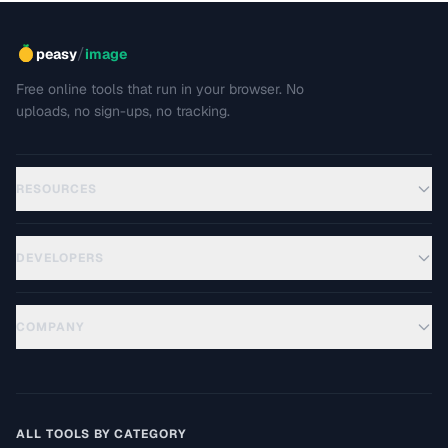
/
peasy
image
Free online tools that run in your browser. No
uploads, no sign-ups, no tracking.
RESOURCES
DEVELOPERS
COMPANY
ALL TOOLS BY CATEGORY