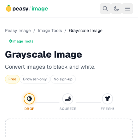
peasy
/
image
Peasy Image
/
Image Tools
/
Grayscale Image
🍋
Image Tools
Grayscale Image
Convert images to black and white.
Free
Browser-only
No sign-up
🍋
🫸
🍹
DROP
SQUEEZE
FRESH!