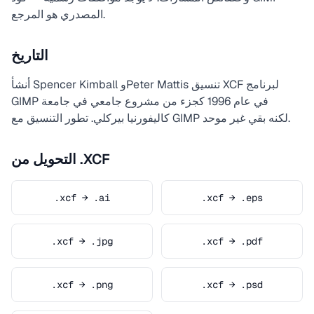
المصدري هو المرجع.
التاريخ
أنشأ Spencer Kimball وPeter Mattis تنسيق XCF لبرنامج
GIMP في عام 1996 كجزء من مشروع جامعي في جامعة
كاليفورنيا بيركلي. تطور التنسيق مع GIMP لكنه بقي غير موحد.
التحويل من .XCF
.xcf → .ai
.xcf → .eps
.xcf → .jpg
.xcf → .pdf
.xcf → .png
.xcf → .psd