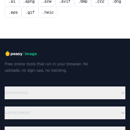
.ai
.apng
.arw
.avif
.bmp
.cr2
.dng
.eps
.gif
.heic
/
peasy
image
Free online tools that run in your browser. No
uploads, no sign-ups, no tracking.
RESOURCES
DEVELOPERS