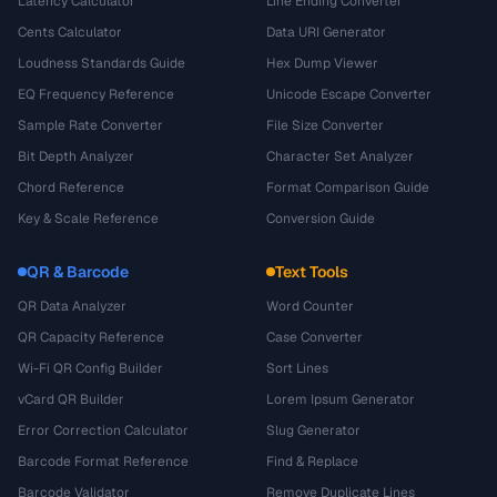
Latency Calculator
Line Ending Converter
Cents Calculator
Data URI Generator
Loudness Standards Guide
Hex Dump Viewer
EQ Frequency Reference
Unicode Escape Converter
Sample Rate Converter
File Size Converter
Bit Depth Analyzer
Character Set Analyzer
Chord Reference
Format Comparison Guide
Key & Scale Reference
Conversion Guide
QR & Barcode
Text Tools
QR Data Analyzer
Word Counter
QR Capacity Reference
Case Converter
Wi-Fi QR Config Builder
Sort Lines
vCard QR Builder
Lorem Ipsum Generator
Error Correction Calculator
Slug Generator
Barcode Format Reference
Find & Replace
Barcode Validator
Remove Duplicate Lines