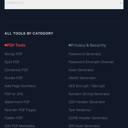
COMPANY
ALL TOOLS BY CATEGORY
PDF Tools
Privacy & Security
Merge PDF
Password Generator
Split PDF
Password Strength Checker
Compress PDF
Hash Generator
Rotate PDF
HMAC Generator
Add Page Numbers
AES Encrypt / Decrypt
PDF to JPG
Random String Generator
Watermark PDF
CSP Header Generator
Reorder PDF Pages
Text Redactor
Flatten PDF
CORS Header Generator
Edit PDF Metadata
SRI Hash Generator