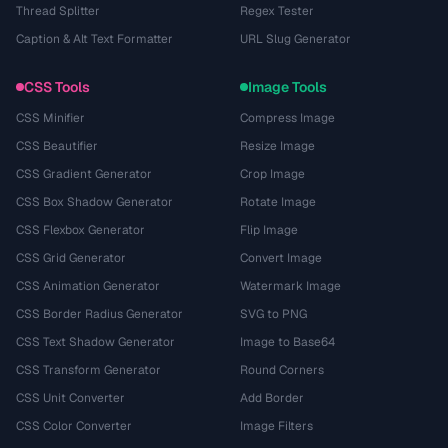
Thread Splitter
Regex Tester
Caption & Alt Text Formatter
URL Slug Generator
CSS Tools
Image Tools
CSS Minifier
Compress Image
CSS Beautifier
Resize Image
CSS Gradient Generator
Crop Image
CSS Box Shadow Generator
Rotate Image
CSS Flexbox Generator
Flip Image
CSS Grid Generator
Convert Image
CSS Animation Generator
Watermark Image
CSS Border Radius Generator
SVG to PNG
CSS Text Shadow Generator
Image to Base64
CSS Transform Generator
Round Corners
CSS Unit Converter
Add Border
CSS Color Converter
Image Filters