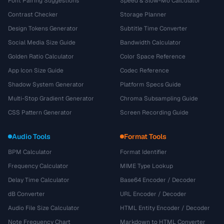
Font Pairing Suggestions
Speed & Slow-Mo Calculator
Contrast Checker
Storage Planner
Design Tokens Generator
Subtitle Time Converter
Social Media Size Guide
Bandwidth Calculator
Golden Ratio Calculator
Color Space Reference
App Icon Size Guide
Codec Reference
Shadow System Generator
Platform Specs Guide
Multi-Stop Gradient Generator
Chroma Subsampling Guide
CSS Pattern Generator
Screen Recording Guide
Audio Tools
Format Tools
BPM Calculator
Format Identifier
Frequency Calculator
MIME Type Lookup
Delay Time Calculator
Base64 Encoder / Decoder
dB Converter
URL Encoder / Decoder
Audio File Size Calculator
HTML Entity Encoder / Decoder
Note Frequency Chart
Markdown to HTML Converter