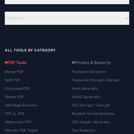
COMPANY
ALL TOOLS BY CATEGORY
PDF Tools
Privacy & Security
Merge PDF
Password Generator
Split PDF
Password Strength Checker
Compress PDF
Hash Generator
Rotate PDF
HMAC Generator
Add Page Numbers
AES Encrypt / Decrypt
PDF to JPG
Random String Generator
Watermark PDF
CSP Header Generator
Reorder PDF Pages
Text Redactor