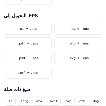
التحويل إلى .EPS
.ai → .eps
.jpg → .eps
.pdf → .eps
.png → .eps
.psd → .eps
.svg → .eps
.xcf → .eps
صيغ ذات صلة
.ai
.apng
.arw
.avif
.bmp
.cr2
.dng