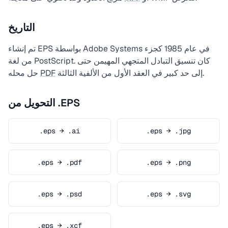
التاريخ
تم إنشاء EPS بواسطة Adobe Systems في عام 1985 كجزء
من لغة PostScript. كان تنسيق التبادل المتجهي المهيمن حتى
إلى حد كبير في العقد الأول من الألفية الثالثة.
PDF
حل محله
التحويل من .EPS
.eps → .ai
.eps → .jpg
.eps → .pdf
.eps → .png
.eps → .psd
.eps → .svg
.eps → .xcf