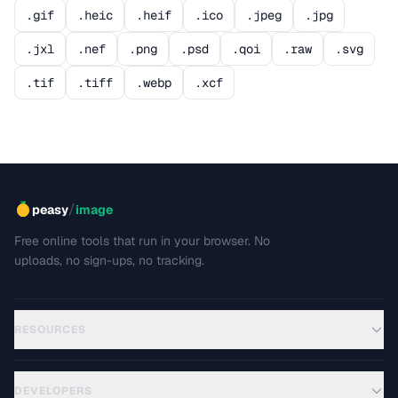
.gif
.heic
.heif
.ico
.jpeg
.jpg
.jxl
.nef
.png
.psd
.qoi
.raw
.svg
.tif
.tiff
.webp
.xcf
/
peasy
image
Free online tools that run in your browser. No
uploads, no sign-ups, no tracking.
RESOURCES
DEVELOPERS