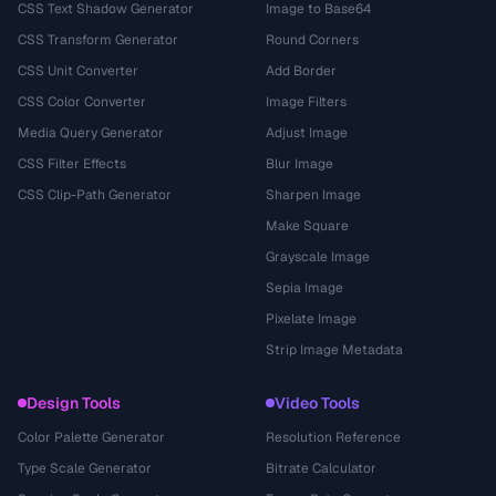
CSS Text Shadow Generator
Image to Base64
CSS Transform Generator
Round Corners
CSS Unit Converter
Add Border
CSS Color Converter
Image Filters
Media Query Generator
Adjust Image
CSS Filter Effects
Blur Image
CSS Clip-Path Generator
Sharpen Image
Make Square
Grayscale Image
Sepia Image
Pixelate Image
Strip Image Metadata
Design Tools
Video Tools
Color Palette Generator
Resolution Reference
Type Scale Generator
Bitrate Calculator