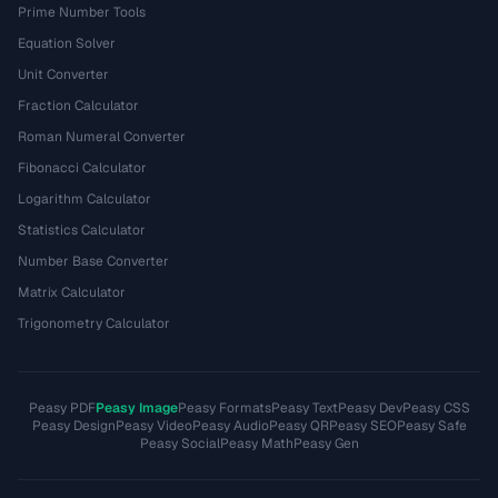
Prime Number Tools
Equation Solver
Unit Converter
Fraction Calculator
Roman Numeral Converter
Fibonacci Calculator
Logarithm Calculator
Statistics Calculator
Number Base Converter
Matrix Calculator
Trigonometry Calculator
Peasy PDF
Peasy Image
Peasy Formats
Peasy Text
Peasy Dev
Peasy CSS
Peasy Design
Peasy Video
Peasy Audio
Peasy QR
Peasy SEO
Peasy Safe
Peasy Social
Peasy Math
Peasy Gen