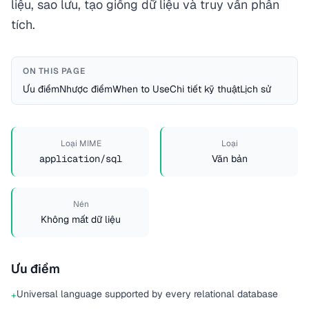
liệu, sao lưu, tạo giống dữ liệu và truy vấn phân
tích.
ON THIS PAGE
Ưu điểm
Nhược điểm
When to Use
Chi tiết kỹ thuật
Lịch sử
Loại MIME
Loại
application/sql
Văn bản
Nén
Không mất dữ liệu
Ưu điểm
Universal language supported by every relational database
+