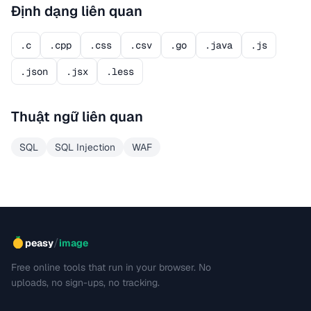
Định dạng liên quan
.c
.cpp
.css
.csv
.go
.java
.js
.json
.jsx
.less
Thuật ngữ liên quan
SQL
SQL Injection
WAF
/
peasy
image
Free online tools that run in your browser. No
uploads, no sign-ups, no tracking.