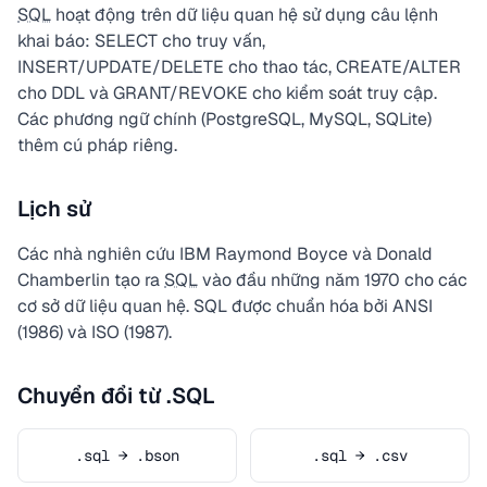
SQL
hoạt động trên dữ liệu quan hệ sử dụng câu lệnh
khai báo: SELECT cho truy vấn,
INSERT/UPDATE/DELETE cho thao tác, CREATE/ALTER
cho DDL và GRANT/REVOKE cho kiểm soát truy cập.
Các phương ngữ chính (PostgreSQL, MySQL, SQLite)
thêm cú pháp riêng.
Lịch sử
Các nhà nghiên cứu IBM Raymond Boyce và Donald
Chamberlin tạo ra
SQL
vào đầu những năm 1970 cho các
cơ sở dữ liệu quan hệ. SQL được chuẩn hóa bởi ANSI
(1986) và ISO (1987).
Chuyển đổi từ .SQL
.sql → .bson
.sql → .csv