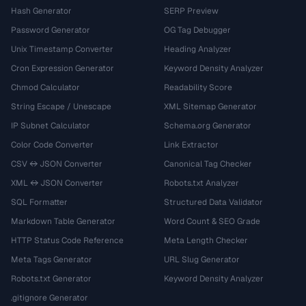
Hash Generator
SERP Preview
Password Generator
OG Tag Debugger
Unix Timestamp Converter
Heading Analyzer
Cron Expression Generator
Keyword Density Analyzer
Chmod Calculator
Readability Score
String Escape / Unescape
XML Sitemap Generator
IP Subnet Calculator
Schema.org Generator
Color Code Converter
Link Extractor
CSV ↔ JSON Converter
Canonical Tag Checker
XML ↔ JSON Converter
Robots.txt Analyzer
SQL Formatter
Structured Data Validator
Markdown Table Generator
Word Count & SEO Grade
HTTP Status Code Reference
Meta Length Checker
Meta Tags Generator
URL Slug Generator
Robots.txt Generator
Keyword Density Analyzer
.gitignore Generator