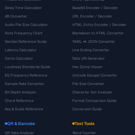
Delay Time Calculator
Base64 Encoder / Decoder
dB Converter
URL Encoder / Decoder
Audio File Size Calculator
HTML Entity Encoder / Decoder
Note Frequency Chart
Markdown to HTML Converter
Decibel Reference Guide
YAML ↔ JSON Converter
Latency Calculator
Line Ending Converter
Cents Calculator
Data URI Generator
Loudness Standards Guide
Hex Dump Viewer
EQ Frequency Reference
Unicode Escape Converter
Sample Rate Converter
File Size Converter
Bit Depth Analyzer
Character Set Analyzer
Chord Reference
Format Comparison Guide
Key & Scale Reference
Conversion Guide
QR & Barcode
Text Tools
QR Data Analyzer
Word Counter