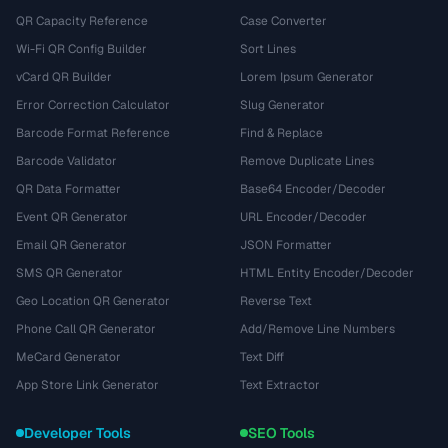
QR Capacity Reference
Case Converter
Wi-Fi QR Config Builder
Sort Lines
vCard QR Builder
Lorem Ipsum Generator
Error Correction Calculator
Slug Generator
Barcode Format Reference
Find & Replace
Barcode Validator
Remove Duplicate Lines
QR Data Formatter
Base64 Encoder/Decoder
Event QR Generator
URL Encoder/Decoder
Email QR Generator
JSON Formatter
SMS QR Generator
HTML Entity Encoder/Decoder
Geo Location QR Generator
Reverse Text
Phone Call QR Generator
Add/Remove Line Numbers
MeCard Generator
Text Diff
App Store Link Generator
Text Extractor
Developer Tools
SEO Tools