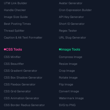
UTM Link Builder
Avatar Generator
Handle Checker
Cron Expression Builder
Image Size Guide
API Key Generator
Best Posting Times
Short ID Generator
Thread Splitter
Regex Tester
Caption & Alt Text Formatter
URL Slug Generator
CSS Tools
Image Tools
CSS Minifier
Compress Image
CSS Beautifier
Resize Image
CSS Gradient Generator
Crop Image
CSS Box Shadow Generator
Rotate Image
CSS Flexbox Generator
Flip Image
CSS Grid Generator
Convert Image
CSS Animation Generator
Watermark Image
CSS Border Radius Generator
SVG to PNG