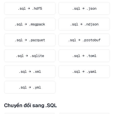
.sql → .hdf5
.sql → .json
.sql → .msgpack
.sql → .ndjson
.sql → .parquet
.sql → .protobuf
.sql → .sqlite
.sql → .toml
.sql → .xml
.sql → .yaml
.sql → .yml
Chuyển đổi sang .SQL