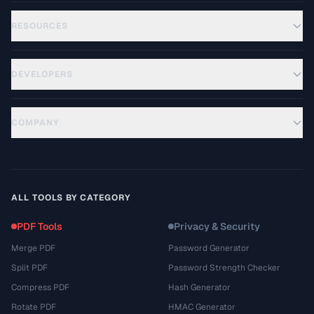
RESOURCES
DEVELOPERS
COMPANY
ALL TOOLS BY CATEGORY
PDF Tools
Privacy & Security
Merge PDF
Password Generator
Split PDF
Password Strength Checker
Compress PDF
Hash Generator
Rotate PDF
HMAC Generator