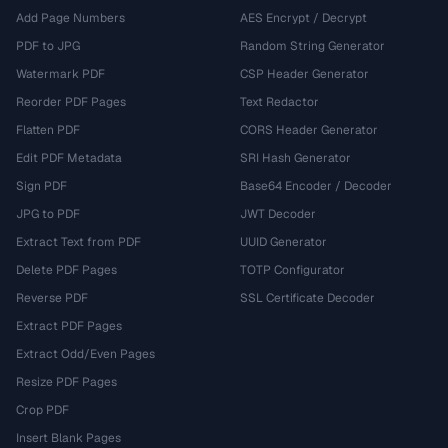
Add Page Numbers
AES Encrypt / Decrypt
PDF to JPG
Random String Generator
Watermark PDF
CSP Header Generator
Reorder PDF Pages
Text Redactor
Flatten PDF
CORS Header Generator
Edit PDF Metadata
SRI Hash Generator
Sign PDF
Base64 Encoder / Decoder
JPG to PDF
JWT Decoder
Extract Text from PDF
UUID Generator
Delete PDF Pages
TOTP Configurator
Reverse PDF
SSL Certificate Decoder
Extract PDF Pages
Extract Odd/Even Pages
Resize PDF Pages
Crop PDF
Insert Blank Pages