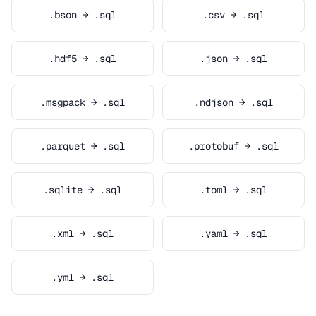
.bson → .sql
.csv → .sql
.hdf5 → .sql
.json → .sql
.msgpack → .sql
.ndjson → .sql
.parquet → .sql
.protobuf → .sql
.sqlite → .sql
.toml → .sql
.xml → .sql
.yaml → .sql
.yml → .sql