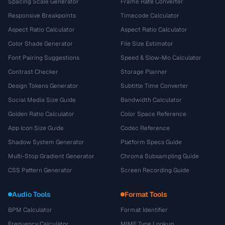
Spacing Scale Generator
Frame Rate Converter
Responsive Breakpoints
Timecode Calculator
Aspect Ratio Calculator
Aspect Ratio Calculator
Color Shade Generator
File Size Estimator
Font Pairing Suggestions
Speed & Slow-Mo Calculator
Contrast Checker
Storage Planner
Design Tokens Generator
Subtitle Time Converter
Social Media Size Guide
Bandwidth Calculator
Golden Ratio Calculator
Color Space Reference
App Icon Size Guide
Codec Reference
Shadow System Generator
Platform Specs Guide
Multi-Stop Gradient Generator
Chroma Subsampling Guide
CSS Pattern Generator
Screen Recording Guide
Audio Tools
Format Tools
BPM Calculator
Format Identifier
Frequency Calculator
MIME Type Lookup