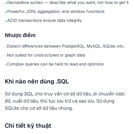
Declarative syntax — describe what you want, not how to get it
+
Powerful JOIN, aggregation, and window functions
+
ACID transactions ensure data integrity
+
Nhược điểm
Dialect differences between PostgreSQL, MySQL, SQLite, etc.
−
Not suited for unstructured or graph data
−
Complex queries can be hard to read and optimize
−
Khi nào nên dùng .SQL
Sử dụng
SQL
cho truy vấn cơ sở dữ liệu, di chuyển lược
đồ, xuất dữ liệu, thủ tục lưu trữ và sao lưu. Sử dụng
SQLite cho cơ sở dữ liệu nhúng.
Chi tiết kỹ thuật