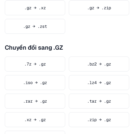
.gz → .xz
.gz → .zip
.gz → .zst
Chuyển đổi sang .GZ
.7z → .gz
.bz2 → .gz
.iso → .gz
.lz4 → .gz
.rar → .gz
.tar → .gz
.xz → .gz
.zip → .gz