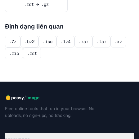
.zst → .gz
Định dạng liên quan
.7z
.bz2
.iso
.lz4
.rar
.tar
.xz
.zip
.zst
/
peasy
image
Free online tools that run in your browser. No
uploads, no sign-ups, no tracking.