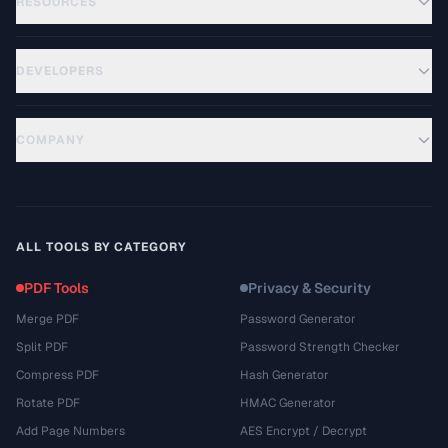
RESOURCES
DEVELOPERS
COMPANY
ALL TOOLS BY CATEGORY
PDF Tools
Privacy & Security
Merge PDF
Password Generator
Split PDF
Password Strength Checker
Compress PDF
Hash Generator
Rotate PDF
HMAC Generator
Add Page Numbers
AES Encrypt / Decrypt