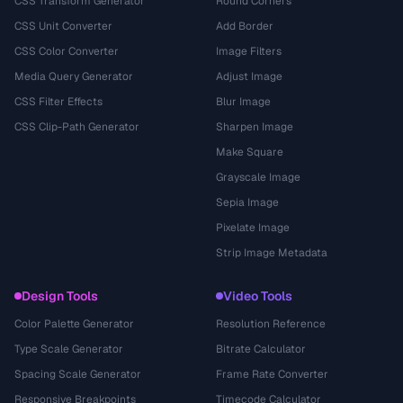
CSS Transform Generator
Round Corners
CSS Unit Converter
Add Border
CSS Color Converter
Image Filters
Media Query Generator
Adjust Image
CSS Filter Effects
Blur Image
CSS Clip-Path Generator
Sharpen Image
Make Square
Grayscale Image
Sepia Image
Pixelate Image
Strip Image Metadata
Design Tools
Video Tools
Color Palette Generator
Resolution Reference
Type Scale Generator
Bitrate Calculator
Spacing Scale Generator
Frame Rate Converter
Responsive Breakpoints
Timecode Calculator