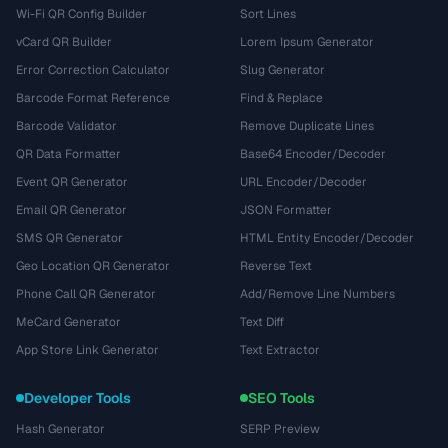
Wi-Fi QR Config Builder
Sort Lines
vCard QR Builder
Lorem Ipsum Generator
Error Correction Calculator
Slug Generator
Barcode Format Reference
Find & Replace
Barcode Validator
Remove Duplicate Lines
QR Data Formatter
Base64 Encoder/Decoder
Event QR Generator
URL Encoder/Decoder
Email QR Generator
JSON Formatter
SMS QR Generator
HTML Entity Encoder/Decoder
Geo Location QR Generator
Reverse Text
Phone Call QR Generator
Add/Remove Line Numbers
MeCard Generator
Text Diff
App Store Link Generator
Text Extractor
Developer Tools
SEO Tools
Hash Generator
SERP Preview