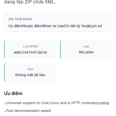
dạng tệp ZIP chứa XML.
ON THIS PAGE
Ưu điểm
Nhược điểm
When to Use
Chi tiết kỹ thuật
Lịch sử
Loại MIME
Loại
application/gzip
Nhị phân
Nén
Không mất dữ liệu
Ưu điểm
Universal support on Unix/Linux and in HTTP content
encoding
+
Fast decompression speed
+