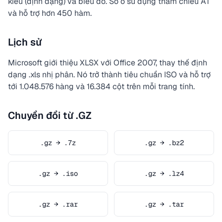
kiểu (định dạng) và biểu đồ. Số ô sử dụng tham chiếu A1
và hỗ trợ hơn 450 hàm.
Lịch sử
Microsoft giới thiệu XLSX với Office 2007, thay thế định
dạng .xls nhị phân. Nó trở thành tiêu chuẩn ISO và hỗ trợ
tới 1.048.576 hàng và 16.384 cột trên mỗi trang tính.
Chuyển đổi từ .GZ
.gz → .7z
.gz → .bz2
.gz → .iso
.gz → .lz4
.gz → .rar
.gz → .tar