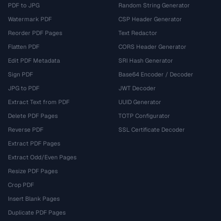
PDF to JPG
Random String Generator
Watermark PDF
CSP Header Generator
Reorder PDF Pages
Text Redactor
Flatten PDF
CORS Header Generator
Edit PDF Metadata
SRI Hash Generator
Sign PDF
Base64 Encoder / Decoder
JPG to PDF
JWT Decoder
Extract Text from PDF
UUID Generator
Delete PDF Pages
TOTP Configurator
Reverse PDF
SSL Certificate Decoder
Extract PDF Pages
Extract Odd/Even Pages
Resize PDF Pages
Crop PDF
Insert Blank Pages
Duplicate PDF Pages