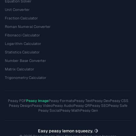
Equation Solver
Unit Converter
Fraction Calculator
Roman Numeral Converter
Fibonacci Calculator
Logarithm Calculator
Statistics Calculator
Number Base Converter
Matrix Calculator
Trigonometry Calculator
Peasy PDF
Peasy Image
Peasy Formats
Peasy Text
Peasy Dev
Peasy CSS
Peasy Design
Peasy Video
Peasy Audio
Peasy QR
Peasy SEO
Peasy Safe
Peasy Social
Peasy Math
Peasy Gen
Easy peasy lemon squeezy. 🍋