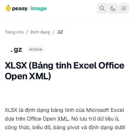
peasy
/
image
Trang chủ
/
Định dạng
/
.GZ
.gz
Archive
XLSX (Bảng tính Excel Office
Open XML)
XLSX là định dạng bảng tính của Microsoft Excel
dựa trên Office Open
XML
. Nó lưu trữ dữ liệu ô,
công thức, biểu đồ, bảng pivot và định dạng dưới