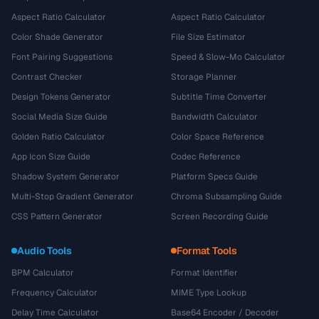
Aspect Ratio Calculator
Aspect Ratio Calculator
Color Shade Generator
File Size Estimator
Font Pairing Suggestions
Speed & Slow-Mo Calculator
Contrast Checker
Storage Planner
Design Tokens Generator
Subtitle Time Converter
Social Media Size Guide
Bandwidth Calculator
Golden Ratio Calculator
Color Space Reference
App Icon Size Guide
Codec Reference
Shadow System Generator
Platform Specs Guide
Multi-Stop Gradient Generator
Chroma Subsampling Guide
CSS Pattern Generator
Screen Recording Guide
Audio Tools
Format Tools
BPM Calculator
Format Identifier
Frequency Calculator
MIME Type Lookup
Delay Time Calculator
Base64 Encoder / Decoder