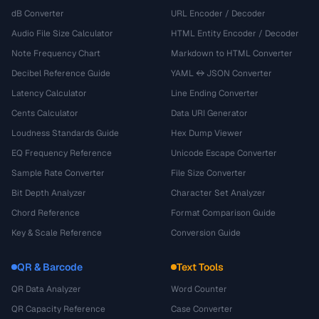
dB Converter
URL Encoder / Decoder
Audio File Size Calculator
HTML Entity Encoder / Decoder
Note Frequency Chart
Markdown to HTML Converter
Decibel Reference Guide
YAML ↔ JSON Converter
Latency Calculator
Line Ending Converter
Cents Calculator
Data URI Generator
Loudness Standards Guide
Hex Dump Viewer
EQ Frequency Reference
Unicode Escape Converter
Sample Rate Converter
File Size Converter
Bit Depth Analyzer
Character Set Analyzer
Chord Reference
Format Comparison Guide
Key & Scale Reference
Conversion Guide
QR & Barcode
Text Tools
QR Data Analyzer
Word Counter
QR Capacity Reference
Case Converter