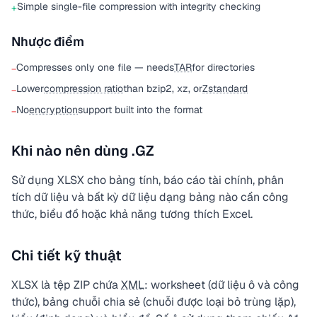
Simple single-file compression with integrity checking
+
Nhược điểm
Compresses only one file — needs
TAR
for directories
−
Lower
compression ratio
than bzip2, xz, or
Zstandard
−
No
encryption
support built into the format
−
Khi nào nên dùng .GZ
Sử dụng XLSX cho bảng tính, báo cáo tài chính, phân
tích dữ liệu và bất kỳ dữ liệu dạng bảng nào cần công
thức, biểu đồ hoặc khả năng tương thích Excel.
Chi tiết kỹ thuật
XLSX là tệp ZIP chứa
XML
: worksheet (dữ liệu ô và công
thức), bảng chuỗi chia sẻ (chuỗi được loại bỏ trùng lặp),