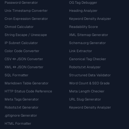
Password Generator
OG Tag Debugger
Unix Timestamp Converter
Heading Analyzer
Cron Expression Generator
Keyword Density Analyzer
Chmod Calculator
Readability Score
String Escape / Unescape
XML Sitemap Generator
IP Subnet Calculator
Schema.org Generator
Color Code Converter
Link Extractor
CSV ↔ JSON Converter
Canonical Tag Checker
XML ↔ JSON Converter
Robots.txt Analyzer
SQL Formatter
Structured Data Validator
Markdown Table Generator
Word Count & SEO Grade
HTTP Status Code Reference
Meta Length Checker
Meta Tags Generator
URL Slug Generator
Robots.txt Generator
Keyword Density Analyzer
.gitignore Generator
HTML Formatter