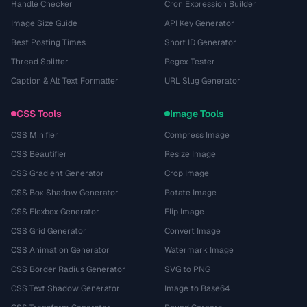
Handle Checker
Cron Expression Builder
Image Size Guide
API Key Generator
Best Posting Times
Short ID Generator
Thread Splitter
Regex Tester
Caption & Alt Text Formatter
URL Slug Generator
CSS Tools
Image Tools
CSS Minifier
Compress Image
CSS Beautifier
Resize Image
CSS Gradient Generator
Crop Image
CSS Box Shadow Generator
Rotate Image
CSS Flexbox Generator
Flip Image
CSS Grid Generator
Convert Image
CSS Animation Generator
Watermark Image
CSS Border Radius Generator
SVG to PNG
CSS Text Shadow Generator
Image to Base64