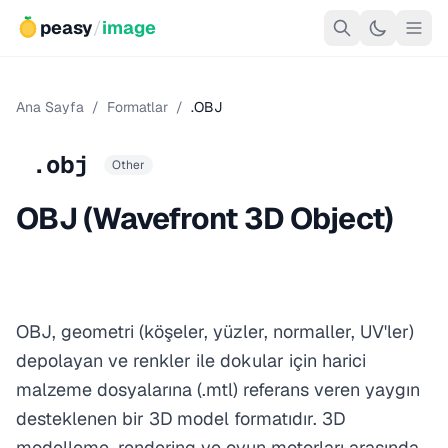
peasy
/
image
Ana Sayfa
/
Formatlar
/
.OBJ
.obj
Other
OBJ (Wavefront 3D Object)
OBJ, geometri (köşeler, yüzler, normaller, UV'ler)
depolayan ve renkler ile dokular için harici
malzeme dosyalarına (.mtl) referans veren yaygın
desteklenen bir 3D model formatıdır. 3D
modelleme,
rendering
ve oyun motorları arasında