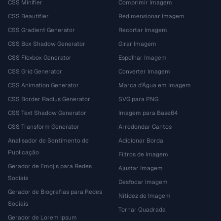
CSS Minifier
Comprimir Imagem
CSS Beautifier
Redimensionar Imagem
CSS Gradient Generator
Recortar Imagem
CSS Box Shadow Generator
Girar Imagem
CSS Flexbox Generator
Espelhar Imagem
CSS Grid Generator
Converter Imagem
CSS Animation Generator
Marca d'Água em Imagem
CSS Border Radius Generator
SVG para PNG
CSS Text Shadow Generator
Imagem para Base64
CSS Transform Generator
Arredondar Cantos
Analisador de Sentimento de
Adicionar Borda
Publicação
Filtros de Imagem
Gerador de Emojis para Redes
Ajustar Imagem
Sociais
Desfocar Imagem
Gerador de Biografias para Redes
Nitidez de Imagem
Sociais
Tornar Quadrada
Gerador de Lorem Ipsum