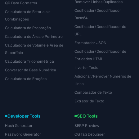
Remover Linhas Duplicadas
QR Data Formatter
Codificador/Decodificador
Calculadora de Fatoriais e
Base64
Combinações
Codificador/Decodificador de
Calculadora de Proporção
URL
Calculadora de Área e Perímetro
Formatador JSON
Calculadora de Volume e Área de
Codificador/Decodificador de
Superfície
Entidades HTML
Calculadora Trigonométrica
Inverter Texto
Conversor de Base Numérica
Adicionar/Remover Números de
Calculadora de Frações
Linha
Comparador de Texto
Extrator de Texto
Developer Tools
SEO Tools
Hash Generator
SERP Preview
Password Generator
OG Tag Debugger