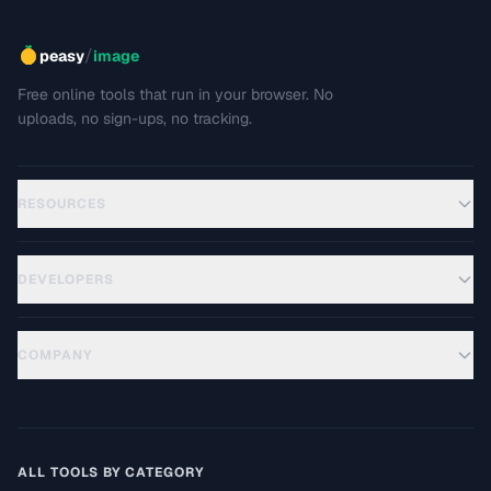
/
peasy
image
Free online tools that run in your browser. No
uploads, no sign-ups, no tracking.
RESOURCES
DEVELOPERS
COMPANY
ALL TOOLS BY CATEGORY