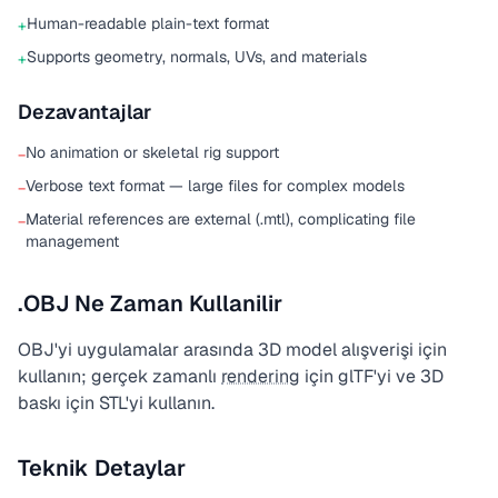
Human-readable plain-text format
+
Supports geometry, normals, UVs, and materials
+
Dezavantajlar
No animation or skeletal rig support
−
Verbose text format — large files for complex models
−
Material references are external (.mtl), complicating file
−
management
.OBJ Ne Zaman Kullanilir
OBJ'yi uygulamalar arasında 3D model alışverişi için
kullanın; gerçek zamanlı
rendering
için glTF'yi ve 3D
baskı için STL'yi kullanın.
Teknik Detaylar