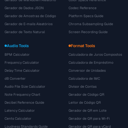
Gerador de Markdown Aleatório
Color Space Reference
Gerador de Dados JSON
Codec Reference
Gerador de Amostras de Código
Platform Specs Guide
Gerador de E-mails Aleatórios
Chroma Subsampling Guide
Gerador de Texto Natural
Screen Recording Guide
Audio Tools
Format Tools
BPM Calculator
Calculadora de Juros Compostos
Frequency Calculator
Calculadora de Empréstimo
Delay Time Calculator
Conversor de Unidades
dB Converter
Calculadora de IMC
Audio File Size Calculator
Divisor de Contas
Note Frequency Chart
Gerador de Código QR
Decibel Reference Guide
Leitor de Código QR
Latency Calculator
Gerador de QR em Lote
Cents Calculator
Gerador de QR para Wi-Fi
Loudness Standards Guide
Gerador de QR para vCard