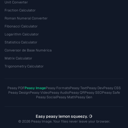
Unit Converter
Fraction Calculator
Roman Numeral Converter
Fibonacci Calculator
Logarithm Calculator
Statistics Calculator
Conversor de Base Numérica
Matrix Calculator
Trigonometry Calculator
Peasy PDF
Peasy Image
Peasy Formats
Peasy Text
Peasy Dev
Peasy CSS
Peasy Design
Peasy Video
Peasy Audio
Peasy QR
Peasy SEO
Peasy Safe
Peasy Social
Peasy Math
Peasy Gen
Easy peasy lemon squeezy. 🍋
© 2026 Peasy Image. Your files never leave your browser.