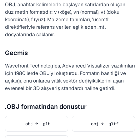
OBJ, anahtar kelimelerle başlayan satırlardan oluşan
düz metin formatıdır: v (köşe), vn (normal), vt (doku
koordinatı), f (yüz). Malzeme tanımları, 'usemtl'
direktifleriyle referans verilen eşlik eden .mtl
dosyalarında saklanır.
Gecmis
Wavefront Technologies, Advanced Visualizer yazılımları
için 1980'lerde OBJ'yi oluşturdu. Formatın basitliği ve
açıklığı, onu onlarca yıllık sektör değişikliklerini aşan
evrensel bir 3D alışveriş standardı haline getirdi.
.OBJ formatindan donustur
.obj → .glb
.obj → .gltf