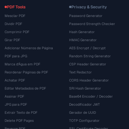
PDF Tools
Privacy & Security
Mesclar PDF
Password Generator
Dividir PDF
Password Strength Checker
Comprimir PDF
Hash Generator
Girar PDF
HMAC Generator
Adicionar Números de Página
AES Encrypt / Decrypt
PDF para JPG
Random String Generator
Marca d'Água em PDF
CSP Header Generator
Reordenar Páginas de PDF
Text Redactor
Achatar PDF
CORS Header Generator
Editar Metadados de PDF
SRI Hash Generator
Assinar PDF
Base64 Encoder / Decoder
JPG para PDF
Decodificador JWT
Extrair Texto de PDF
Gerador de UUID
Delete PDF Pages
TOTP Configurator
Reverse PDF
SSL Certificate Decoder