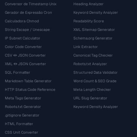
Conversor de Timestamp Unix
Heading Analyzer
Gerador de Expressão Cron
Keyword Density Analyzer
Calculadora Chmod
Readability Score
String Escape / Unescape
XML Sitemap Generator
IP Subnet Calculator
Schema.org Generator
Color Code Converter
Link Extractor
CSV ↔ JSON Converter
Canonical Tag Checker
XML ↔ JSON Converter
Robots.txt Analyzer
SQL Formatter
Structured Data Validator
Markdown Table Generator
Word Count & SEO Grade
HTTP Status Code Reference
Meta Length Checker
Meta Tags Generator
URL Slug Generator
Robots.txt Generator
Keyword Density Analyzer
.gitignore Generator
HTML Formatter
CSS Unit Converter