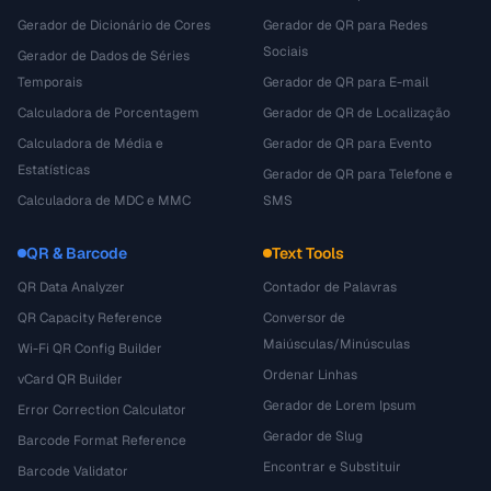
Gerador de Dicionário de Cores
Gerador de QR para Redes
Sociais
Gerador de Dados de Séries
Temporais
Gerador de QR para E-mail
Calculadora de Porcentagem
Gerador de QR de Localização
Calculadora de Média e
Gerador de QR para Evento
Estatísticas
Gerador de QR para Telefone e
Calculadora de MDC e MMC
SMS
QR & Barcode
Text Tools
QR Data Analyzer
Contador de Palavras
QR Capacity Reference
Conversor de
Maiúsculas/Minúsculas
Wi-Fi QR Config Builder
Ordenar Linhas
vCard QR Builder
Gerador de Lorem Ipsum
Error Correction Calculator
Gerador de Slug
Barcode Format Reference
Encontrar e Substituir
Barcode Validator