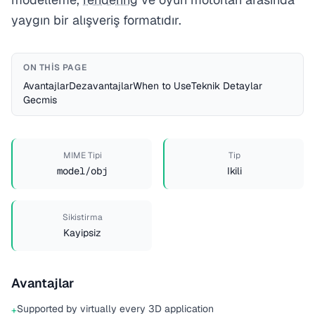
yaygın bir alışveriş formatıdır.
ON THIS PAGE
Avantajlar
Dezavantajlar
When to Use
Teknik Detaylar
Gecmis
MIME Tipi
Tip
model/obj
Ikili
Sikistirma
Kayipsiz
Avantajlar
Supported by virtually every 3D application
+