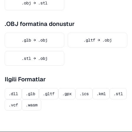
.obj → .stl
.OBJ formatina donustur
.glb → .obj
.gltf → .obj
.stl → .obj
Ilgili Formatlar
.dll
.glb
.gltf
.gpx
.ics
.kml
.stl
.vcf
.wasm