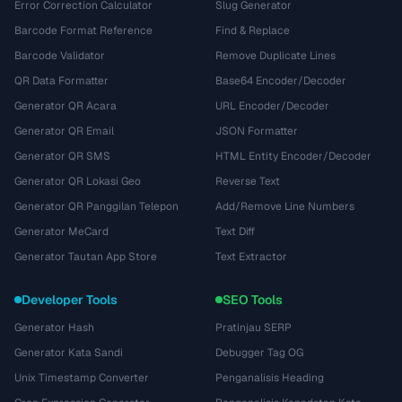
Error Correction Calculator
Slug Generator
Barcode Format Reference
Find & Replace
Barcode Validator
Remove Duplicate Lines
QR Data Formatter
Base64 Encoder/Decoder
Generator QR Acara
URL Encoder/Decoder
Generator QR Email
JSON Formatter
Generator QR SMS
HTML Entity Encoder/Decoder
Generator QR Lokasi Geo
Reverse Text
Generator QR Panggilan Telepon
Add/Remove Line Numbers
Generator MeCard
Text Diff
Generator Tautan App Store
Text Extractor
Developer Tools
SEO Tools
Generator Hash
Pratinjau SERP
Generator Kata Sandi
Debugger Tag OG
Unix Timestamp Converter
Penganalisis Heading