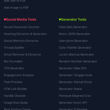
Add Text to PDF
Add Image to PDF
Social Media Tools
Generator Tools
Social Character Counter
Fake Data Generator
Hashtag Extractor & Generator
Mock JSON Generator
Social Mention Extractor
Username Generator
Thread Splitter
Color Palette Generator
Emoji Remover & Extractor
Lorem Markup Generator
Bio Formatter
Random Number Generator
CTA Generator
Generator Data CSV
Engagement Analyzer
Generator Tanggal Acak
Post Preview
Generator Alamat Email
UTM Link Builder
Generator Avatar
Handle Checker
Pembuat Ekspresi Cron
Image Size Guide
Generator Kunci API
Best Posting Times
Generator ID Pendek