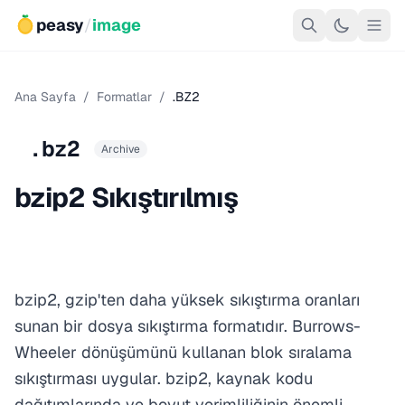
peasy
/
image
Ana Sayfa
/
Formatlar
/
.BZ2
.bz2
Archive
bzip2 Sıkıştırılmış
bzip2, gzip'ten daha yüksek sıkıştırma oranları
sunan bir dosya sıkıştırma formatıdır. Burrows-
Wheeler dönüşümünü kullanan blok sıralama
sıkıştırması uygular. bzip2, kaynak kodu
dağıtımlarında ve boyut verimliliğinin önemli