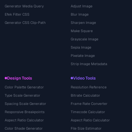
Generator Media Query
Adjust Image
Efek Filter CSS
Blur Image
Generator CSS Clip-Path
Sharpen Image
Make Square
Grayscale Image
Sepia Image
Pixelate Image
Strip Image Metadata
Design Tools
Video Tools
Color Palette Generator
Resolution Reference
Type Scale Generator
Bitrate Calculator
Spacing Scale Generator
Frame Rate Converter
Responsive Breakpoints
Timecode Calculator
Aspect Ratio Calculator
Aspect Ratio Calculator
Color Shade Generator
File Size Estimator