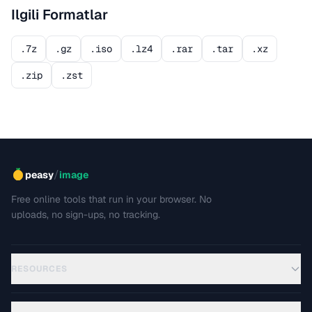
Ilgili Formatlar
.7z
.gz
.iso
.lz4
.rar
.tar
.xz
.zip
.zst
/
peasy
image
Free online tools that run in your browser. No
uploads, no sign-ups, no tracking.
RESOURCES