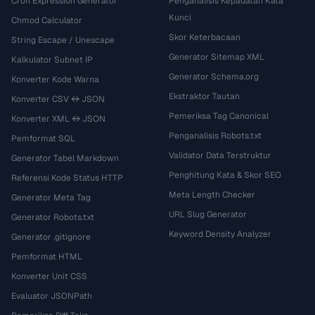
Cron Expression Generator
Penganalisis Kepadatan Kata
Kunci
Chmod Calculator
Skor Keterbacaan
String Escape / Unescape
Generator Sitemap XML
Kalkulator Subnet IP
Generator Schema.org
Konverter Kode Warna
Ekstraktor Tautan
Konverter CSV ↔ JSON
Pemeriksa Tag Canonical
Konverter XML ↔ JSON
Penganalisis Robots.txt
Pemformat SQL
Validator Data Terstruktur
Generator Tabel Markdown
Penghitung Kata & Skor SEO
Referensi Kode Status HTTP
Meta Length Checker
Generator Meta Tag
URL Slug Generator
Generator Robots.txt
Keyword Density Analyzer
Generator .gitignore
Pemformat HTML
Konverter Unit CSS
Evaluator JSONPath