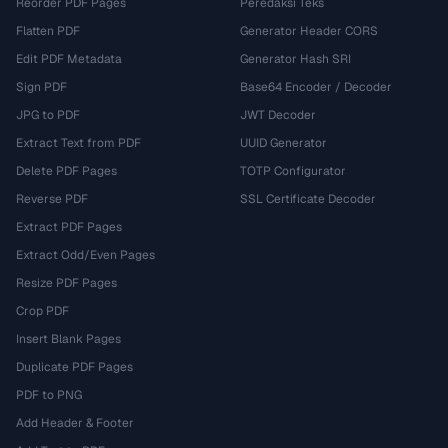
Reorder PDF Pages
Peredaksi Teks
Flatten PDF
Generator Header CORS
Edit PDF Metadata
Generator Hash SRI
Sign PDF
Base64 Encoder / Decoder
JPG to PDF
JWT Decoder
Extract Text from PDF
UUID Generator
Delete PDF Pages
TOTP Configurator
Reverse PDF
SSL Certificate Decoder
Extract PDF Pages
Extract Odd/Even Pages
Resize PDF Pages
Crop PDF
Insert Blank Pages
Duplicate PDF Pages
PDF to PNG
Add Header & Footer