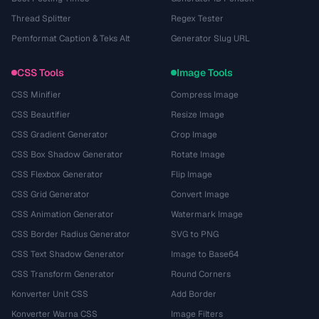
Thread Splitter
Regex Tester
Pemformat Caption & Teks Alt
Generator Slug URL
CSS Tools
Image Tools
CSS Minifier
Compress Image
CSS Beautifier
Resize Image
CSS Gradient Generator
Crop Image
CSS Box Shadow Generator
Rotate Image
CSS Flexbox Generator
Flip Image
CSS Grid Generator
Convert Image
CSS Animation Generator
Watermark Image
CSS Border Radius Generator
SVG to PNG
CSS Text Shadow Generator
Image to Base64
CSS Transform Generator
Round Corners
Konverter Unit CSS
Add Border
Konverter Warna CSS
Image Filters