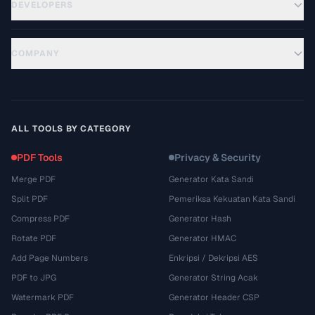
DEVELOPERS
COMPANY
ALL TOOLS BY CATEGORY
PDF Tools
Privacy & Security
Merge PDF
Generator Kata Sandi
Split PDF
Pemeriksa Kekuatan Kata Sandi
Compress PDF
Generator Hash
Rotate PDF
Generator HMAC
Add Page Numbers
Enkripsi / Dekripsi AES
PDF to JPG
Generator String Acak
Watermark PDF
Generator Header CSP