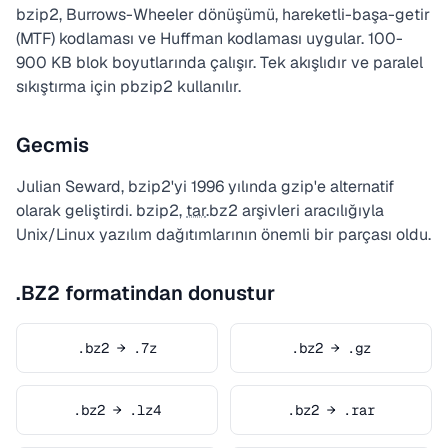
bzip2, Burrows-Wheeler dönüşümü, hareketli-başa-getir
(MTF) kodlaması ve Huffman kodlaması uygular. 100-
900 KB blok boyutlarında çalışır. Tek akışlıdır ve paralel
sıkıştırma için pbzip2 kullanılır.
Gecmis
Julian Seward, bzip2'yi 1996 yılında gzip'e alternatif
olarak geliştirdi. bzip2,
tar
.bz2 arşivleri aracılığıyla
Unix/Linux yazılım dağıtımlarının önemli bir parçası oldu.
.BZ2 formatindan donustur
.bz2 → .7z
.bz2 → .gz
.bz2 → .lz4
.bz2 → .rar