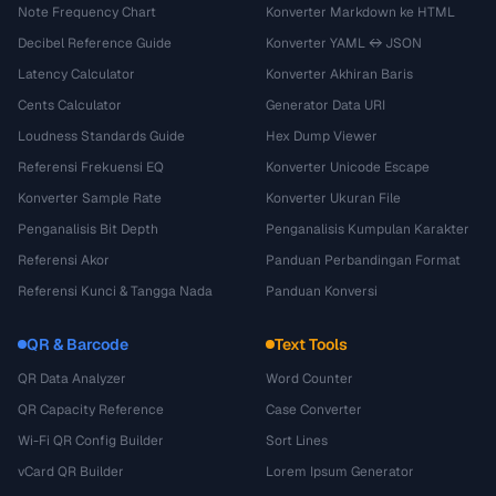
Note Frequency Chart
Konverter Markdown ke HTML
Decibel Reference Guide
Konverter YAML ↔ JSON
Latency Calculator
Konverter Akhiran Baris
Cents Calculator
Generator Data URI
Loudness Standards Guide
Hex Dump Viewer
Referensi Frekuensi EQ
Konverter Unicode Escape
Konverter Sample Rate
Konverter Ukuran File
Penganalisis Bit Depth
Penganalisis Kumpulan Karakter
Referensi Akor
Panduan Perbandingan Format
Referensi Kunci & Tangga Nada
Panduan Konversi
QR & Barcode
Text Tools
QR Data Analyzer
Word Counter
QR Capacity Reference
Case Converter
Wi-Fi QR Config Builder
Sort Lines
vCard QR Builder
Lorem Ipsum Generator