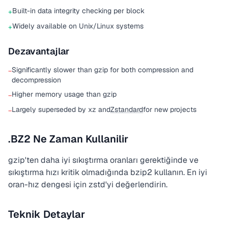
Built-in data integrity checking per block
+
Widely available on Unix/Linux systems
+
Dezavantajlar
Significantly slower than gzip for both compression and
−
decompression
Higher memory usage than gzip
−
Largely superseded by xz and
Zstandard
for new projects
−
.BZ2 Ne Zaman Kullanilir
gzip'ten daha iyi sıkıştırma oranları gerektiğinde ve
sıkıştırma hızı kritik olmadığında bzip2 kullanın. En iyi
oran-hız dengesi için zstd'yi değerlendirin.
Teknik Detaylar