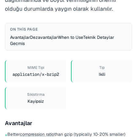
olduğu durumlarda yaygın olarak kullanılır.
ON THIS PAGE
Avantajlar
Dezavantajlar
When to Use
Teknik Detaylar
Gecmis
MIME Tipi
Tip
application/x-bzip2
Ikili
Sikistirma
Kayipsiz
Avantajlar
Better
compression ratio
than gzip (typically 10-20% smaller)
+