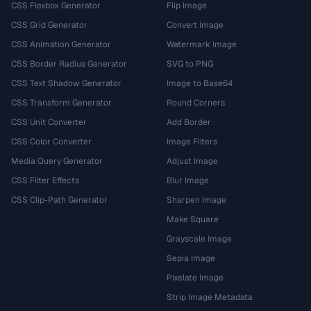
CSS Flexbox Generator
Flip Image
CSS Grid Generator
Convert Image
CSS Animation Generator
Watermark Image
CSS Border Radius Generator
SVG to PNG
CSS Text Shadow Generator
Image to Base64
CSS Transform Generator
Round Corners
CSS Unit Converter
Add Border
CSS Color Converter
Image Filters
Media Query Generator
Adjust Image
CSS Filter Effects
Blur Image
CSS Clip-Path Generator
Sharpen Image
Make Square
Grayscale Image
Sepia Image
Pixelate Image
Strip Image Metadata