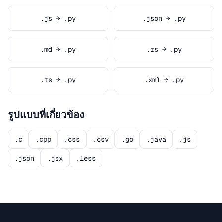
.js → .py
.json → .py
.md → .py
.rs → .py
.ts → .py
.xml → .py
รูปแบบที่เกี่ยวข้อง
.c
.cpp
.css
.csv
.go
.java
.js
.json
.jsx
.less