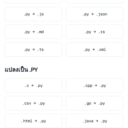
.py → .js
.py → .json
.py → .md
.py → .rs
.py → .ts
.py → .xml
แปลงเป็น .PY
.c → .py
.cpp → .py
.csv → .py
.go → .py
.html → .py
.java → .py