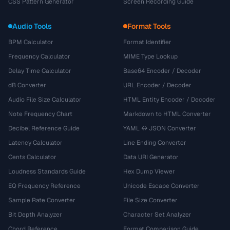
CSS Pattern Generator
Screen Recording Guide
Audio Tools
Format Tools
BPM Calculator
Format Identifier
Frequency Calculator
MIME Type Lookup
Delay Time Calculator
Base64 Encoder / Decoder
dB Converter
URL Encoder / Decoder
Audio File Size Calculator
HTML Entity Encoder / Decoder
Note Frequency Chart
Markdown to HTML Converter
Decibel Reference Guide
YAML ↔ JSON Converter
Latency Calculator
Line Ending Converter
Cents Calculator
Data URI Generator
Loudness Standards Guide
Hex Dump Viewer
EQ Frequency Reference
Unicode Escape Converter
Sample Rate Converter
File Size Converter
Bit Depth Analyzer
Character Set Analyzer
Chord Reference
Format Comparison Guide