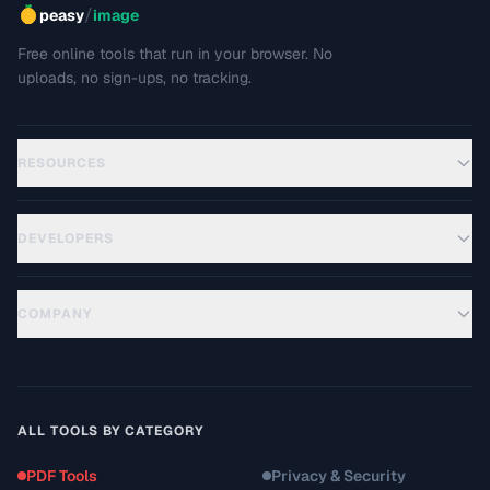
/
peasy
image
Free online tools that run in your browser. No
uploads, no sign-ups, no tracking.
RESOURCES
DEVELOPERS
COMPANY
ALL TOOLS BY CATEGORY
PDF Tools
Privacy & Security