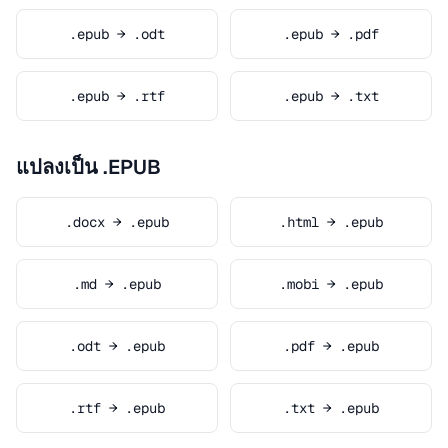
.epub → .odt
.epub → .pdf
.epub → .rtf
.epub → .txt
แปลงเป็น .EPUB
.docx → .epub
.html → .epub
.md → .epub
.mobi → .epub
.odt → .epub
.pdf → .epub
.rtf → .epub
.txt → .epub