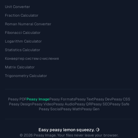
Unit Converter
Fraction Calculator
Roman Numeral Converter
Fibonacci Calculator
Logarithm Calculator
Statistics Calculator
Конвертер систем счисления
Matrix Calculator
Trigonometry Calculator
Peasy PDF
Peasy Image
Peasy Formats
Peasy Text
Peasy Dev
Peasy CSS
Peasy Design
Peasy Video
Peasy Audio
Peasy QR
Peasy SEO
Peasy Safe
Peasy Social
Peasy Math
Peasy Gen
Easy peasy lemon squeezy. 🍋
© 2026 Peasy Image. Your files never leave your browser.