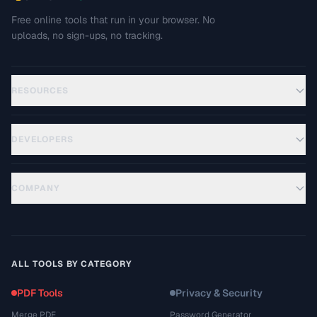
Free online tools that run in your browser. No
uploads, no sign-ups, no tracking.
RESOURCES
DEVELOPERS
COMPANY
ALL TOOLS BY CATEGORY
PDF Tools
Privacy & Security
Merge PDF
Password Generator