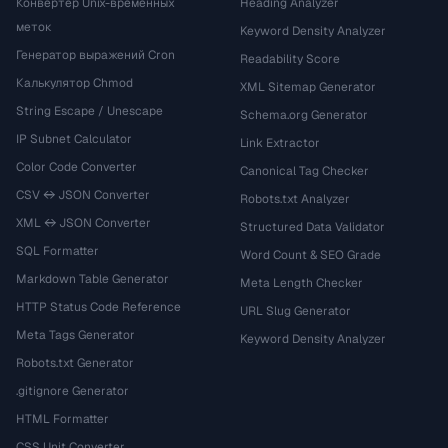
Конвертер Unix-временных
Heading Analyzer
меток
Keyword Density Analyzer
Генератор выражений Cron
Readability Score
Калькулятор Chmod
XML Sitemap Generator
String Escape / Unescape
Schema.org Generator
IP Subnet Calculator
Link Extractor
Color Code Converter
Canonical Tag Checker
CSV ↔ JSON Converter
Robots.txt Analyzer
XML ↔ JSON Converter
Structured Data Validator
SQL Formatter
Word Count & SEO Grade
Markdown Table Generator
Meta Length Checker
HTTP Status Code Reference
URL Slug Generator
Meta Tags Generator
Keyword Density Analyzer
Robots.txt Generator
.gitignore Generator
HTML Formatter
CSS Unit Converter