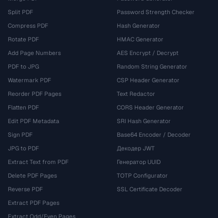
Split PDF
Password Strength Checker
Compress PDF
Hash Generator
Rotate PDF
HMAC Generator
Add Page Numbers
AES Encrypt / Decrypt
PDF to JPG
Random String Generator
Watermark PDF
CSP Header Generator
Reorder PDF Pages
Text Redactor
Flatten PDF
CORS Header Generator
Edit PDF Metadata
SRI Hash Generator
Sign PDF
Base64 Encoder / Decoder
JPG to PDF
Декодер JWT
Extract Text from PDF
Генератор UUID
Delete PDF Pages
TOTP Configurator
Reverse PDF
SSL Certificate Decoder
Extract PDF Pages
Extract Odd/Even Pages