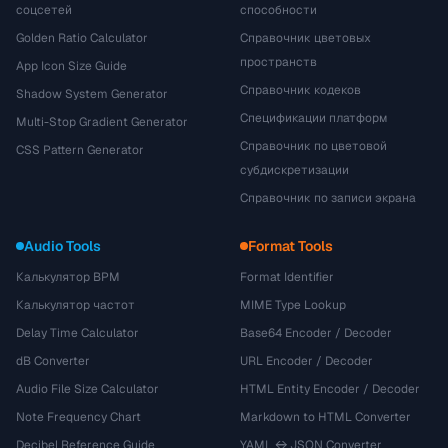
соцсетей
способности
Golden Ratio Calculator
Справочник цветовых
пространств
App Icon Size Guide
Справочник кодеков
Shadow System Generator
Спецификации платформ
Multi-Stop Gradient Generator
Справочник по цветовой
CSS Pattern Generator
субдискретизации
Справочник по записи экрана
Audio Tools
Format Tools
Калькулятор BPM
Format Identifier
Калькулятор частот
MIME Type Lookup
Delay Time Calculator
Base64 Encoder / Decoder
dB Converter
URL Encoder / Decoder
Audio File Size Calculator
HTML Entity Encoder / Decoder
Note Frequency Chart
Markdown to HTML Converter
Decibel Reference Guide
YAML ↔ JSON Converter