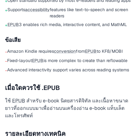
Open standard supported by most e-readers and reading apps
+
Supports
accessibility
features like text-to-speech and screen
+
readers
EPUB
3 enables rich media, interactive content, and MathML
+
ข้อเสีย
Amazon Kindle requires
conversion
from
EPUB
to KF8/MOBI
−
Fixed-layout
EPUB
is more complex to create than reflowable
−
Advanced interactivity support varies across reading systems
−
เมื่อใดควรใช้ .EPUB
ใช้
EPUB
สำหรับ e-book นิตยสารดิจิทัล และเนื้อหาขนาด
ยาวที่ออกแบบมาเพื่ออ่านบนเครื่องอ่าน e-book แท็บเล็ต
และโทรศัพท์
รายละเอียดทางเทคนิค