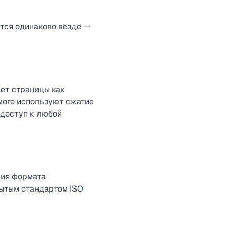
ется одинаково везде —
ает страницы как
мого используют сжатие
 доступ к любой
ния формата
рытым стандартом ISO