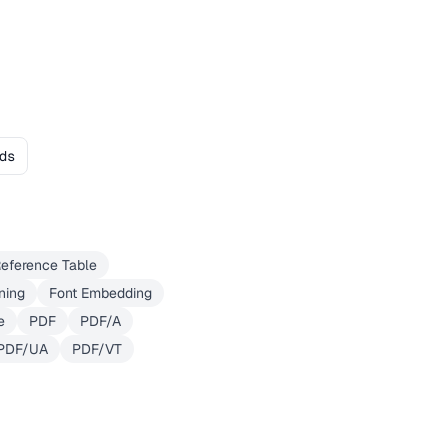
ds
eference Table
ning
Font Embedding
e
PDF
PDF/A
PDF/UA
PDF/VT