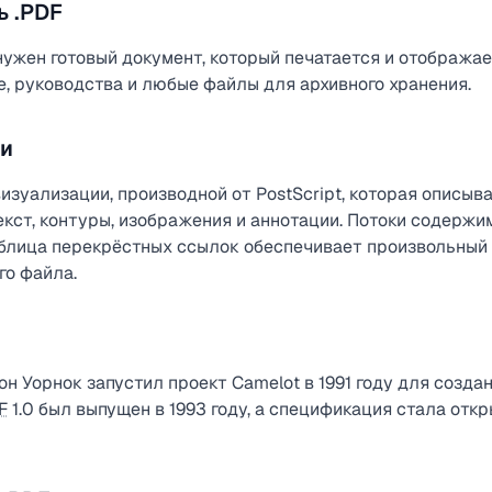
ь .PDF
 нужен готовый документ, который печатается и отобража
е, руководства и любые файлы для архивного хранения.
ли
изуализации, производной от PostScript, которая описыв
екст, контуры, изображения и аннотации. Потоки содержи
а таблица перекрёстных ссылок обеспечивает произвольный
го файла.
н Уорнок запустил проект Camelot в 1991 году для созда
F
1.0 был выпущен в 1993 году, а спецификация стала отк