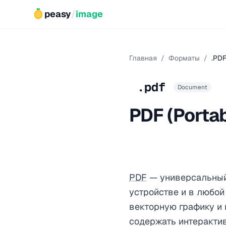
peasy
/
image
Главная
/
Форматы
/
.PD
.pdf
Document
PDF (Porta
PDF
— универсальный 
устройстве и в любой
векторную графику и 
содержать интерактив