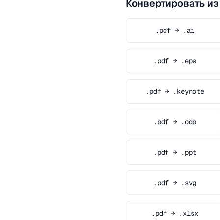
Конвертировать из
.pdf → .ai
.pdf → .eps
.pdf → .keynote
.pdf → .odp
.pdf → .ppt
.pdf → .svg
.pdf → .xlsx