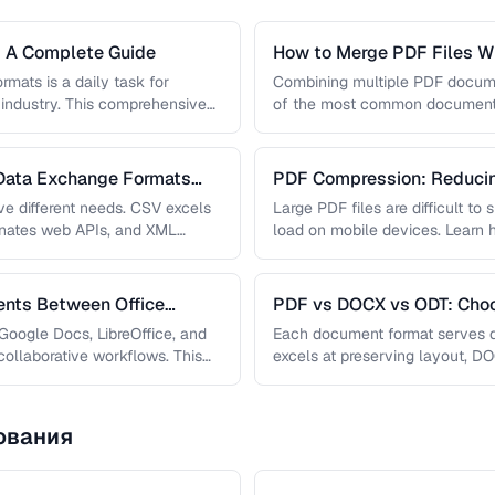
: A Complete Guide
How to Merge PDF Files Wi
rmats is a daily task for
Combining multiple PDF document
 industry. This comprehensive
of the most common document 
ge, audio, …
you …
Data Exchange Formats
PDF Compression: Reducing
Sacrificing Quality
e different needs. CSV excels
Large PDF files are difficult to
inates web APIs, and XML
load on mobile devices. Learn
ns. …
nts Between Office
PDF vs DOCX vs ODT: Choo
Document Format
oogle Docs, LibreOffice, and
Each document format serves d
ollaborative workflows. This
excels at preserving layout, DOC
ths that …
editing, and ODT offers …
ования