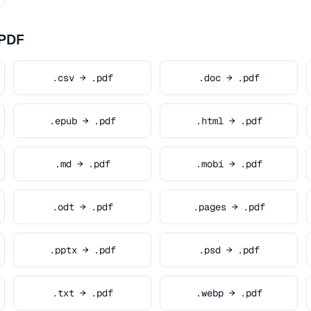
.PDF
.csv → .pdf
.doc → .pdf
.epub → .pdf
.html → .pdf
.md → .pdf
.mobi → .pdf
.odt → .pdf
.pages → .pdf
.pptx → .pdf
.psd → .pdf
.txt → .pdf
.webp → .pdf