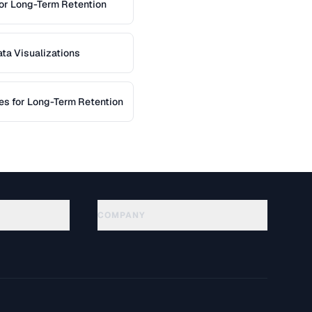
for Long-Term Retention
ta Visualizations
es for Long-Term Retention
COMPANY
About
Technology
Политика конфиденциальности
Условия использования