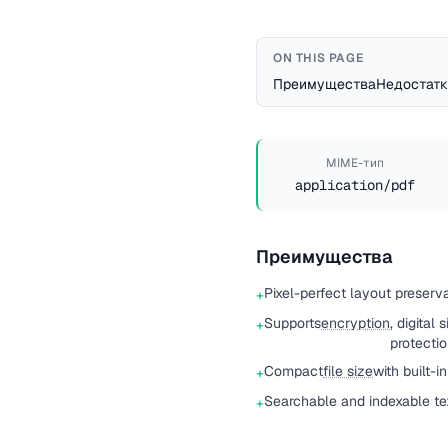
ON THIS PAGE
Преимущества
Недостатк
MIME-тип
application/pdf
Преимущества
Pixel-perfect layout preserva
+
Supports
encryption
, digital
+
protecti
Compact
file size
with built-
+
Searchable and indexable te
+