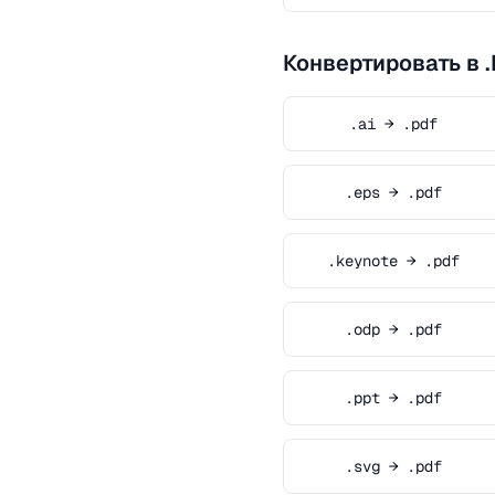
Конвертировать в 
.ai → .pdf
.eps → .pdf
.keynote → .pdf
.odp → .pdf
.ppt → .pdf
.svg → .pdf