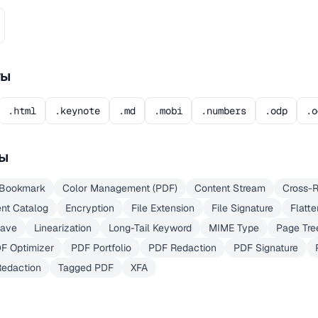
ты
.html
.keynote
.md
.mobi
.numbers
.odp
.o
ы
Bookmark
Color Management (PDF)
Content Stream
Cross-R
nt Catalog
Encryption
File Extension
File Signature
Flatte
Save
Linearization
Long-Tail Keyword
MIME Type
Page Tre
F Optimizer
PDF Portfolio
PDF Redaction
PDF Signature
Redaction
Tagged PDF
XFA