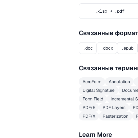
.xlsx → .pdf
Связанные форма
.doc
.docx
.epub
Связанные термин
AcroForm
Annotation
Digital Signature
Docume
Form Field
Incremental 
PDF/E
PDF Layers
PD
PDF/X
Rasterization
Learn More