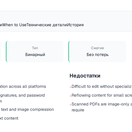
и
When to Use
Технические детали
История
Тип
Сжатие
Бинарный
Без потерь
Недостатки
tion across all platforms
Difficult to edit without special
−
 signatures, and password
Reflowing content for small scre
−
on
Scanned PDFs are image-only 
−
in text and image compression
require
xt content