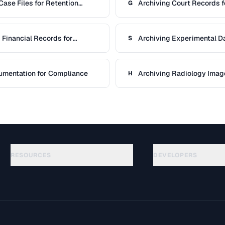
ase Files for Retention
Archiving Court Records 
G
 Financial Records for
Archiving Experimental Da
S
umentation for Compliance
Archiving Radiology Imag
H
RESOURCES
DEVELOPERS
Руководства
API Documentation
(69)
Глоссарий
OpenAPI Spec
(54)
Сценарии использования
llms.txt
(302)
Форматы файлов
Embed Widget
(131)