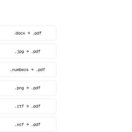
.docx → .pdf
.jpg → .pdf
.numbers → .pdf
.png → .pdf
.rtf → .pdf
.xcf → .pdf