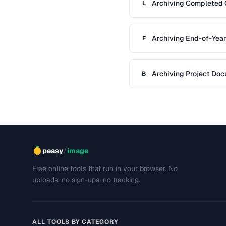
Archiving Completed C
L
Compliance
Archiving End-of-Year
F
Retention
Archiving Project Doc
B
/
peasy
image
Free online tools that run in your browser. No
uploads, no sign-ups, no tracking.
ALL TOOLS BY CATEGORY