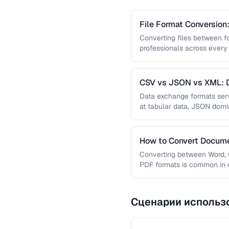
File Format Conversion
Converting files between fo
professionals across every
guide covers document, ima
CSV vs JSON vs XML: 
Compared
Data exchange formats serv
at tabular data, JSON dom
powers enterprise integratio
How to Convert Docume
Formats
Converting between Word, G
PDF formats is common in c
guide covers conversion pa
Сценарии использ