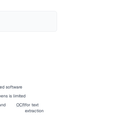
ized software
ens is limited
and
OCR
for text
extraction