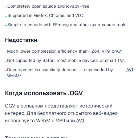
Completely open source and royalty-free
+
Supported in Firefox, Chrome, and VLC
+
Simple to encode with FFmpeg and other open-source tools
+
Недостатки
Much lower compression efficiency than
H.264
, VP9, or
AV1
−
Not supported by Safari, most mobile devices, or smart TVs
−
Development is essentially dormant — superseded by
AV1
−
WebM/
Когда использовать .OGV
OGV в основном представляет исторический
интерес. Для бесплатного открытого веб-видео
используйте WebM с VP9 или
AV1
.