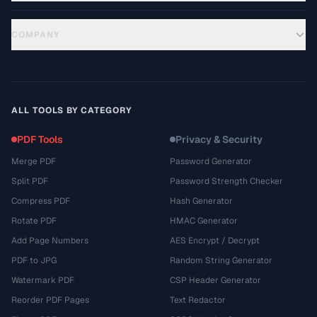
COMPANY
ALL TOOLS BY CATEGORY
PDF Tools
Privacy & Security
Merge PDF
Password Generator
Split PDF
Password Strength Checker
Compress PDF
Hash Generator
Rotate PDF
HMAC Generator
Add Page Numbers
AES Encrypt / Decrypt
PDF to JPG
Random String Generator
Watermark PDF
CSP Header Generator
Reorder PDF Pages
Text Redactor