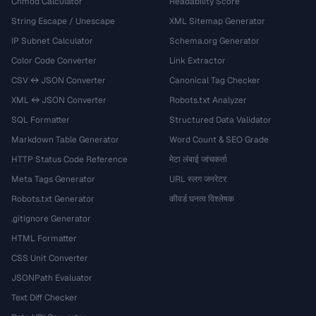
Chmod Calculator
Readability Score
String Escape / Unescape
XML Sitemap Generator
IP Subnet Calculator
Schema.org Generator
Color Code Converter
Link Extractor
CSV ↔ JSON Converter
Canonical Tag Checker
XML ↔ JSON Converter
Robots.txt Analyzer
SQL Formatter
Structured Data Validator
Markdown Table Generator
Word Count & SEO Grade
HTTP Status Code Reference
मेटा लंबाई जांचकर्ता
Meta Tags Generator
URL स्लग जनरेटर
Robots.txt Generator
कीवर्ड घनत्व विश्लेषक
.gitignore Generator
HTML Formatter
CSS Unit Converter
JSONPath Evaluator
Text Diff Checker