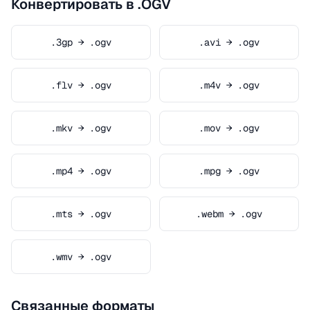
Конвертировать в .OGV
.3gp → .ogv
.avi → .ogv
.flv → .ogv
.m4v → .ogv
.mkv → .ogv
.mov → .ogv
.mp4 → .ogv
.mpg → .ogv
.mts → .ogv
.webm → .ogv
.wmv → .ogv
Связанные форматы