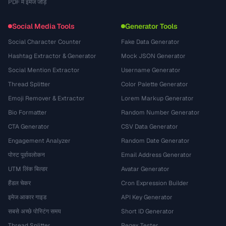
PDF में इमेज जोड़ें
Social Media Tools
Generator Tools
Social Character Counter
Fake Data Generator
Hashtag Extractor & Generator
Mock JSON Generator
Social Mention Extractor
Username Generator
Thread Splitter
Color Palette Generator
Emoji Remover & Extractor
Lorem Markup Generator
Bio Formatter
Random Number Generator
CTA Generator
CSV Data Generator
Engagement Analyzer
Random Date Generator
पोस्ट पूर्वावलोकन
Email Address Generator
UTM लिंक बिल्डर
Avatar Generator
हैंडल चेकर
Cron Expression Builder
इमेज आकार गाइड
API Key Generator
सबसे अच्छे पोस्टिंग समय
Short ID Generator
Thread Splitter
Regex Tester