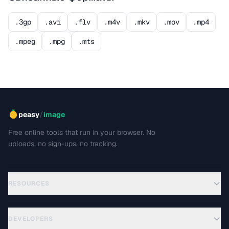
.3gp
.avi
.flv
.m4v
.mkv
.mov
.mp4
.mpeg
.mpg
.mts
/
peasy
image
Free online tools that run in your browser. No
uploads, no sign-ups, no tracking.
RESOURCES
DEVELOPERS