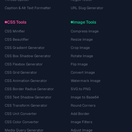
Caption & Alt Text Formatter
URL Slug Generator
CSS Tools
Image Tools
CSS Minifier
Compress Image
CSS Beautifier
Resize Image
CSS Gradient Generator
Crop Image
CSS Box Shadow Generator
Rotate Image
CSS Flexbox Generator
Flip Image
CSS Grid Generator
Convert Image
CSS Animation Generator
Watermark Image
CSS Border Radius Generator
SVG to PNG
CSS Text Shadow Generator
Image to Base64
CSS Transform Generator
Round Corners
CSS Unit Converter
Add Border
CSS Color Converter
Image Filters
Media Query Generator
Adjust Image