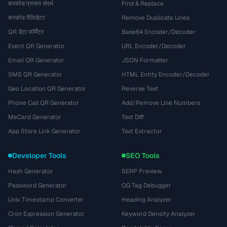
बारकोड प्रारूप संदर्भ
Find & Replace
बारकोड वैलिडेटर
Remove Duplicate Lines
QR डेटा फॉर्मैटर
Base64 Encoder/Decoder
Event QR Generator
URL Encoder/Decoder
Email QR Generator
JSON Formatter
SMS QR Generator
HTML Entity Encoder/Decoder
Geo Location QR Generator
Reverse Text
Phone Call QR Generator
Add/Remove Line Numbers
MeCard Generator
Text Diff
App Store Link Generator
Text Extractor
Developer Tools
SEO Tools
Hash Generator
SERP Preview
Password Generator
OG Tag Debugger
Unix Timestamp Converter
Heading Analyzer
Cron Expression Generator
Keyword Density Analyzer