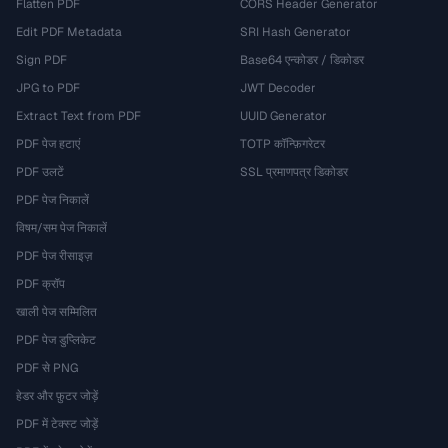
Flatten PDF
CORS Header Generator
Edit PDF Metadata
SRI Hash Generator
Sign PDF
Base64 एन्कोडर / डिकोडर
JPG to PDF
JWT Decoder
Extract Text from PDF
UUID Generator
PDF पेज हटाएं
TOTP कॉन्फ़िगरेटर
PDF उलटें
SSL प्रमाणपत्र डिकोडर
PDF पेज निकालें
विषम/सम पेज निकालें
PDF पेज रीसाइज़
PDF क्रॉप
खाली पेज सम्मिलित
PDF पेज डुप्लिकेट
PDF से PNG
हेडर और फ़ुटर जोड़ें
PDF में टेक्स्ट जोड़ें