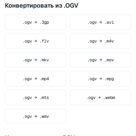
Конвертировать из .OGV
.ogv → .3gp
.ogv → .avi
.ogv → .flv
.ogv → .m4v
.ogv → .mkv
.ogv → .mov
.ogv → .mp4
.ogv → .mpg
.ogv → .mts
.ogv → .webm
.ogv → .wmv