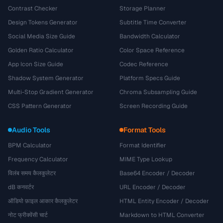
Contrast Checker
Storage Planner
Design Tokens Generator
Subtitle Time Converter
Social Media Size Guide
Bandwidth Calculator
Golden Ratio Calculator
Color Space Reference
App Icon Size Guide
Codec Reference
Shadow System Generator
Platform Specs Guide
Multi-Stop Gradient Generator
Chroma Subsampling Guide
CSS Pattern Generator
Screen Recording Guide
Audio Tools
Format Tools
BPM Calculator
Format Identifier
Frequency Calculator
MIME Type Lookup
विलंब समय कैलकुलेटर
Base64 Encoder / Decoder
dB कनवर्टर
URL Encoder / Decoder
ऑडियो फ़ाइल आकार कैलकुलेटर
HTML Entity Encoder / Decoder
नोट फ्रीक्वेंसी चार्ट
Markdown to HTML Converter