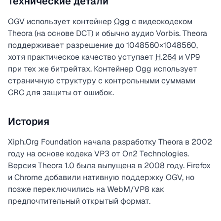
Технические детали
OGV использует контейнер
Ogg
с видеокодеком
Theora (на основе DCT) и обычно аудио Vorbis. Theora
поддерживает разрешение до 1048560×1048560,
хотя практическое качество уступает
H.264
и VP9
при тех же битрейтах. Контейнер Ogg использует
страничную структуру с контрольными суммами
CRC для защиты от ошибок.
История
Xiph.Org Foundation начала разработку Theora в 2002
году на основе кодека VP3 от On2 Technologies.
Версия Theora 1.0 была выпущена в 2008 году. Firefox
и Chrome добавили нативную поддержку OGV, но
позже переключились на WebM/VP8 как
предпочтительный открытый формат.