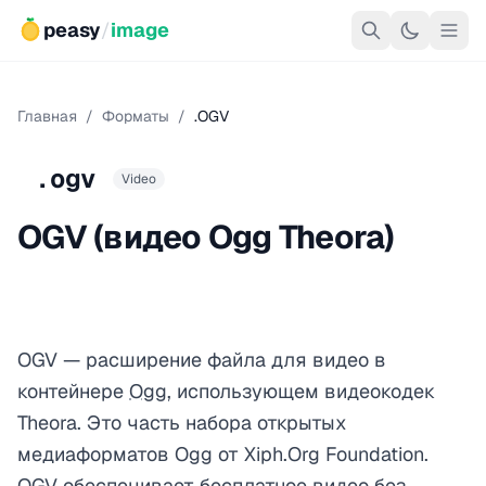
peasy
/
image
Главная
/
Форматы
/
.OGV
.ogv
Video
OGV (видео Ogg Theora)
OGV — расширение файла для видео в
контейнере
Ogg
, использующем видеокодек
Theora. Это часть набора открытых
медиаформатов Ogg от Xiph.Org Foundation.
OGV обеспечивает бесплатное видео без