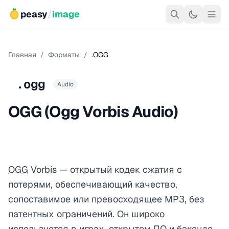
peasy
/
image
Главная
/
Форматы
/
.OGG
.ogg
Audio
OGG (Ogg Vorbis Audio)
OGG
Vorbis — открытый кодек сжатия с
потерями, обеспечивающий качество,
сопоставимое или превосходящее MP3, без
патентных ограничений. Он широко
используется в играх, открытом ПО и бэкенде