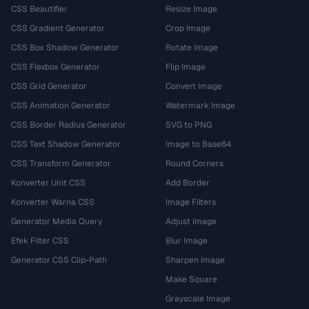
CSS Beautifier
Resize Image
CSS Gradient Generator
Crop Image
CSS Box Shadow Generator
Rotate Image
CSS Flexbox Generator
Flip Image
CSS Grid Generator
Convert Image
CSS Animation Generator
Watermark Image
CSS Border Radius Generator
SVG to PNG
CSS Text Shadow Generator
Image to Base64
CSS Transform Generator
Round Corners
Konverter Unit CSS
Add Border
Konverter Warna CSS
Image Filters
Generator Media Query
Adjust Image
Efek Filter CSS
Blur Image
Generator CSS Clip-Path
Sharpen Image
Make Square
Grayscale Image