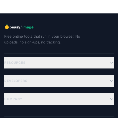
/
peasy
image
Free online tools that run in your browser. No
uploads, no sign-ups, no tracking.
RESOURCES
DEVELOPERS
COMPANY