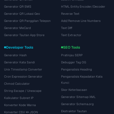
Generator QR SMS
HTML Entity Encoder/Decoder
Generator QR Lokasi Geo
Reverse Text
Generator QR Panggilan Telepon
Add/Remove Line Numbers
Generator MeCard
Text Diff
Generator Tautan App Store
Text Extractor
Developer Tools
SEO Tools
Generator Hash
Pratinjau SERP
Generator Kata Sandi
Debugger Tag OG
Unix Timestamp Converter
Penganalisis Heading
Cron Expression Generator
Penganalisis Kepadatan Kata
Kunci
Chmod Calculator
Skor Keterbacaan
String Escape / Unescape
Generator Sitemap XML
Kalkulator Subnet IP
Generator Schema.org
Konverter Kode Warna
Ekstraktor Tautan
Konverter CSV ↔ JSON