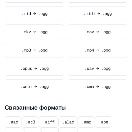
.mid → .ogg
.midi → .ogg
.mkv → .ogg
.mov → .ogg
.mp3 → .ogg
.mp4 → .ogg
.opus → .ogg
.wav → .ogg
.webm → .ogg
.wma → .ogg
Связанные форматы
.aac
.ac3
.aiff
.alac
.amr
.ape