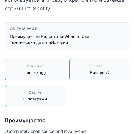
стриминга Spotify.
ON THIS PAGE
Преимущества
Недостатки
When to Use
Технические детали
История
MIME-тип
Тип
audio/ogg
Бинарный
Сжатие
С потерями
Преимущества
Completely open source and royalty-free
+