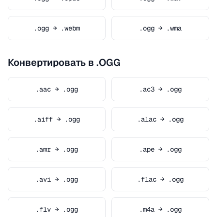
.ogg → .webm
.ogg → .wma
Конвертировать в .OGG
.aac → .ogg
.ac3 → .ogg
.aiff → .ogg
.alac → .ogg
.amr → .ogg
.ape → .ogg
.avi → .ogg
.flac → .ogg
.flv → .ogg
.m4a → .ogg