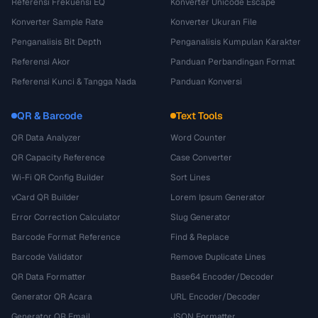
Referensi Frekuensi EQ
Konverter Unicode Escape
Konverter Sample Rate
Konverter Ukuran File
Penganalisis Bit Depth
Penganalisis Kumpulan Karakter
Referensi Akor
Panduan Perbandingan Format
Referensi Kunci & Tangga Nada
Panduan Konversi
QR & Barcode
Text Tools
QR Data Analyzer
Word Counter
QR Capacity Reference
Case Converter
Wi-Fi QR Config Builder
Sort Lines
vCard QR Builder
Lorem Ipsum Generator
Error Correction Calculator
Slug Generator
Barcode Format Reference
Find & Replace
Barcode Validator
Remove Duplicate Lines
QR Data Formatter
Base64 Encoder/Decoder
Generator QR Acara
URL Encoder/Decoder
Generator QR Email
JSON Formatter