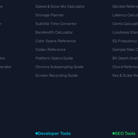
ns
Speed & Slow-Mo Calculator
Decibel Refer
Storage Planner
Latency Calcul
r
Subtitle Time Converter
Cents Calculat
e
Bandwidth Calculator
Loudness Stan
Color Space Reference
EQ Frequency
Codec Reference
Sample Rate C
tor
Platform Specs Guide
Bit Depth Anal
nerator
Chroma Subsampling Guide
Chord Referen
Screen Recording Guide
Key & Scale R
Developer Tools
SEO Tools