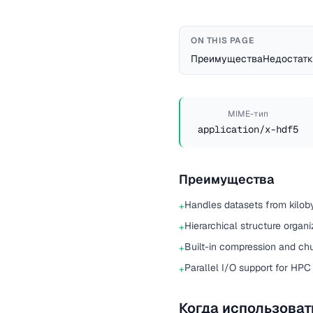
ON THIS PAGE
Преимущества
Недостатк
MIME-тип
application/x-hdf5
Преимущества
Handles datasets from kilob
+
Hierarchical structure organ
+
Built-in compression and ch
+
Parallel I/O support for HPC
+
Когда использоват