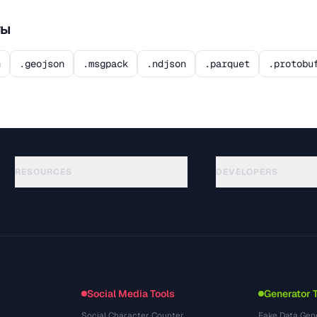
ты
n
.geojson
.msgpack
.ndjson
.parquet
.protobu
RESOURCES
DEVELOPERS
Руководства
API Documentation
(69)
Глоссарий
OpenAPI Spec
(54)
Сценарии использования
llms.txt
(302)
Форматы файлов
Embed Widget
(131)
Конвертации
(1484)
Social Media Tools
Generator 
Social Character Counter
Fake Data Gen