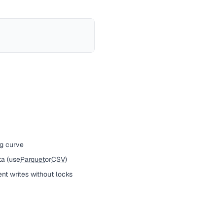
ng curve
ta (use
Parquet
or
CSV
)
ent writes without locks