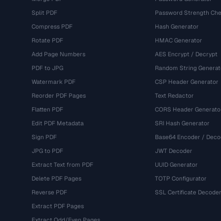
Split PDF
Password Strength Che
Compress PDF
Hash Generator
Rotate PDF
HMAC Generator
Add Page Numbers
AES Encrypt / Decrypt
PDF to JPG
Random String Generat
Watermark PDF
CSP Header Generator
Reorder PDF Pages
Text Redactor
Flatten PDF
CORS Header Generato
Edit PDF Metadata
SRI Hash Generator
Sign PDF
Base64 Encoder / Deco
JPG to PDF
JWT Decoder
Extract Text from PDF
UUID Generator
Delete PDF Pages
TOTP Configurator
Reverse PDF
SSL Certificate Decode
Extract PDF Pages
Extract Odd/Even Pages