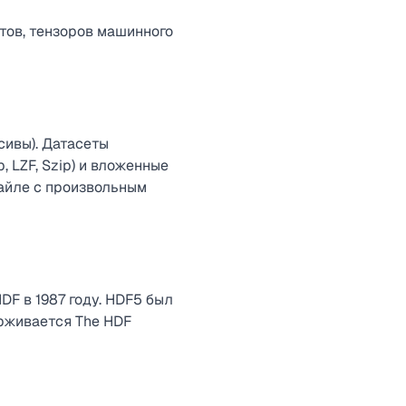
тов, тензоров машинного
сивы). Датасеты
 LZF, Szip) и вложенные
файле с произвольным
F в 1987 году. HDF5 был
ерживается The HDF