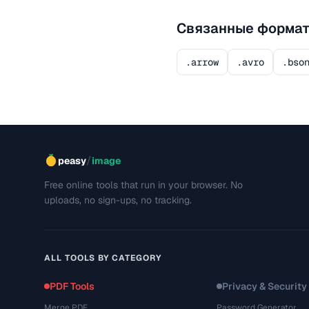
Связанные форма
.arrow
.avro
.bso
/
peasy
image
Free online tools that run in your browser. No
uploads, no sign-ups, no tracking.
ALL TOOLS BY CATEGORY
PDF Tools
Privacy & Security
Merge PDF
Password Generator