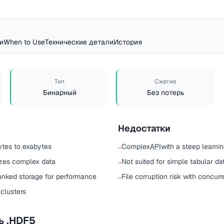
и
When to Use
Технические детали
История
Тип
Сжатие
Бинарный
Без потерь
Недостатки
ytes to exabytes
Complex
API
with a steep learni
−
izes complex data
Not suited for simple tabular da
−
unked storage for performance
File corruption risk with concurr
−
 clusters
ь .HDF5