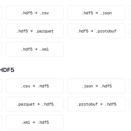
.hdf5 → .csv
.hdf5 → .json
.hdf5 → .parquet
.hdf5 → .protobuf
.hdf5 → .xml
.HDF5
.csv → .hdf5
.json → .hdf5
.parquet → .hdf5
.protobuf → .hdf5
.xml → .hdf5