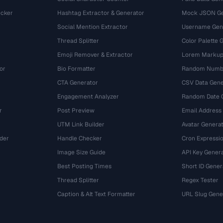
cker
Hashtag Extractor & Generator
Mock JSON Ge
Social Mention Extractor
Username Gen
Thread Splitter
Color Palette 
Emoji Remover & Extractor
Lorem Markup
or
Bio Formatter
Random Numbe
CTA Generator
CSV Data Gene
Engagement Analyzer
Random Date 
r
Post Preview
Email Address
UTM Link Builder
Avatar Genera
der
Handle Checker
Cron Expressio
Image Size Guide
API Key Gener
Best Posting Times
Short ID Gener
Thread Splitter
Regex Tester
r
Caption & Alt Text Formatter
URL Slug Gene