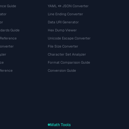
ence Guide
YAML ↔ JSON Converter
ator
Line Ending Converter
or
Data URI Generator
dards Guide
Hex Dump Viewer
 Reference
Unicode Escape Converter
onverter
File Size Converter
yzer
Character Set Analyzer
ce
Format Comparison Guide
eference
Conversion Guide
Math Tools