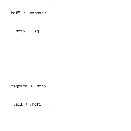
.hdf5 → .msgpack
.hdf5 → .sql
.msgpack → .hdf5
.sql → .hdf5