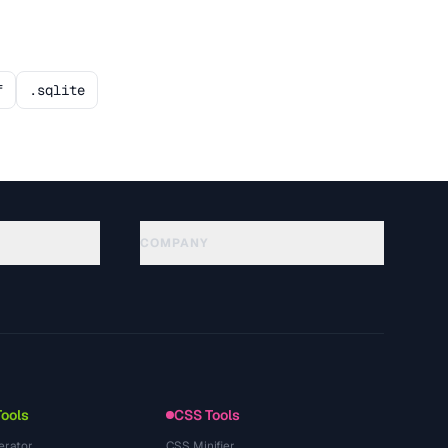
f
.sqlite
COMPANY
About
Technology
Политика конфиденциальности
Условия использования
Tools
CSS Tools
erator
CSS Minifier