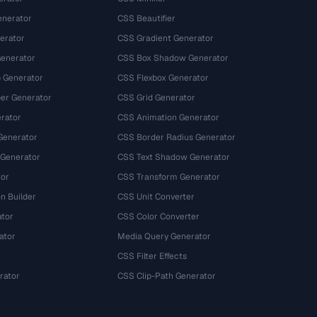
nerator
CSS Beautifier
erator
CSS Gradient Generator
Generator
CSS Box Shadow Generator
 Generator
CSS Flexbox Generator
r Generator
CSS Grid Generator
rator
CSS Animation Generator
Generator
CSS Border Radius Generator
 Generator
CSS Text Shadow Generator
tor
CSS Transform Generator
n Builder
CSS Unit Converter
ator
CSS Color Converter
ator
Media Query Generator
CSS Filter Effects
rator
CSS Clip-Path Generator