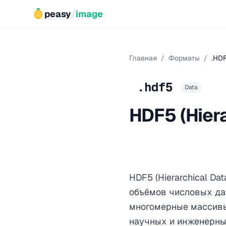
peasy
/
image
Главная
/
Форматы
/
.HD
.hdf5
Data
HDF5 (Hiera
HDF5 (Hierarchical D
объёмов числовых да
многомерные массивы,
научных и инженерны