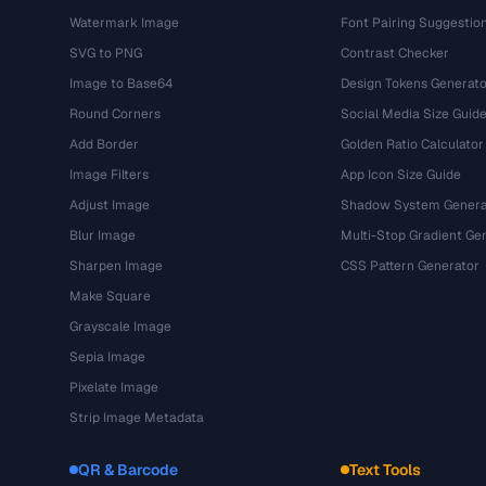
Watermark Image
Font Pairing Suggestio
SVG to PNG
Contrast Checker
Image to Base64
Design Tokens Generato
Round Corners
Social Media Size Guid
Add Border
Golden Ratio Calculator
Image Filters
App Icon Size Guide
Adjust Image
Shadow System Genera
Blur Image
Multi-Stop Gradient Ge
Sharpen Image
CSS Pattern Generator
Make Square
Grayscale Image
Sepia Image
Pixelate Image
Strip Image Metadata
QR & Barcode
Text Tools