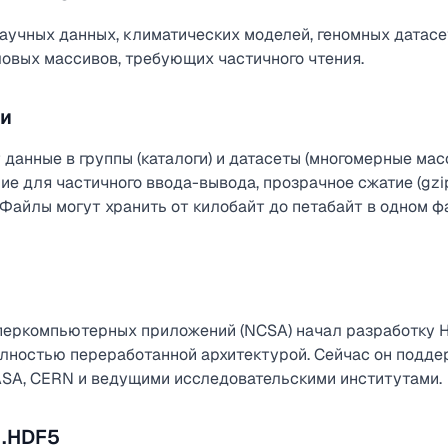
аучных данных, климатических моделей, геномных датасе
ловых массивов, требующих частичного чтения.
ли
данные в группы (каталоги) и датасеты (многомерные мас
 для частичного ввода-вывода, прозрачное сжатие (gzip,
 Файлы могут хранить от килобайт до петабайт в одном 
еркомпьютерных приложений (NCSA) начал разработку HD
полностью переработанной архитектурой. Сейчас он подд
ASA, CERN и ведущими исследовательскими институтами.
 .HDF5