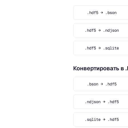
.hdf5 → .bson
.hdf5 → .ndjson
.hdf5 → .sqlite
Конвертировать в 
.bson → .hdf5
.ndjson → .hdf5
.sqlite → .hdf5