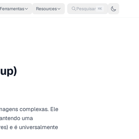
Ferramentas
Resources
Pesquisar
⌘K
oup)
imagens complexas. Ele
mantendo uma
res) e é universalmente