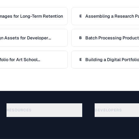
Images for Long-Term Retention
Assembling a Research Pa
E
References
gn Assets for Developer
Batch Processing Produc
B
folio for Art School
Building a Digital Portfol
E
RESOURCES
DEVELOPERS
Guias
API Documentation
(69)
Glossário
OpenAPI Spec
(54)