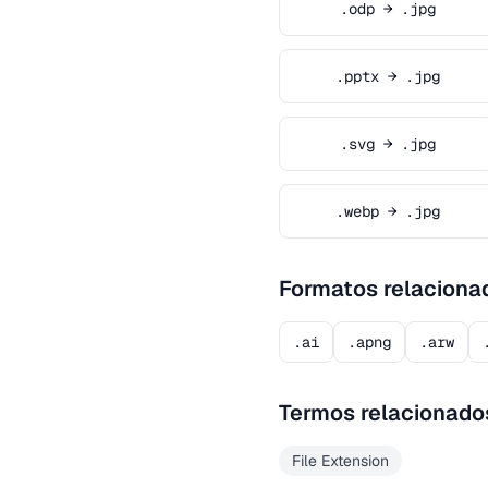
.odp → .jpg
.pptx → .jpg
.svg → .jpg
.webp → .jpg
Formatos relaciona
.ai
.apng
.arw
Termos relacionado
File Extension