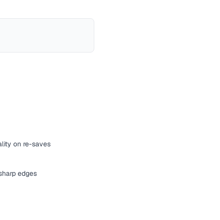
lity on re-saves
r sharp edges