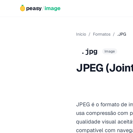
peasy
/
image
Início
/
Formatos
/
.JPG
.jpg
Image
JPEG (Join
JPEG é o formato de i
usa compressão com p
qualidade visual aceitá
compatível com navegad