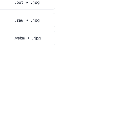
.ppt → .jpg
.raw → .jpg
.webm → .jpg