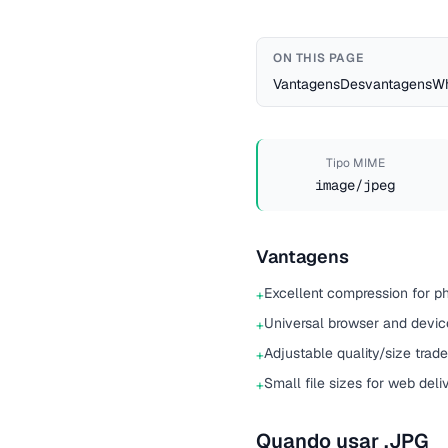
ON THIS PAGE
Vantagens
Desvantagens
Wh
Tipo MIME
image/jpeg
Vantagens
Excellent compression for p
+
Universal browser and devic
+
Adjustable quality/size trade
+
Small file sizes for web deli
+
Quando usar .JPG