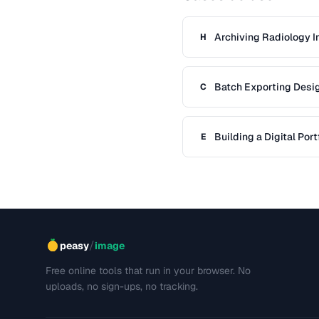
Archiving Radiology 
H
Batch Exporting Desi
C
Handoff
Building a Digital Port
E
Applications
/
peasy
image
Free online tools that run in your browser. No
uploads, no sign-ups, no tracking.