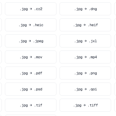
.jpg → .cr2
.jpg → .dng
.jpg → .heic
.jpg → .heif
.jpg → .jpeg
.jpg → .jxl
.jpg → .mov
.jpg → .mp4
.jpg → .pdf
.jpg → .png
.jpg → .psd
.jpg → .qoi
.jpg → .tif
.jpg → .tiff