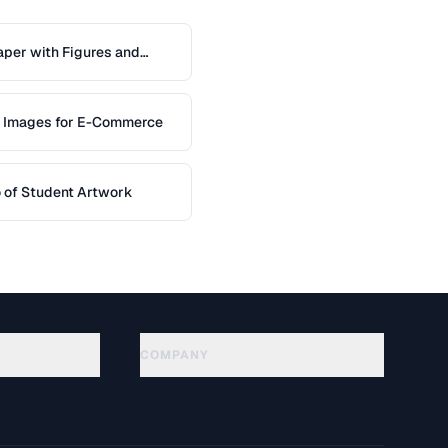
per with Figures and
t Images for E-Commerce
io of Student Artwork
COMPANY
About
Technology