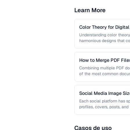
Learn More
Color Theory for Digita
Understanding color theory
harmonious designs that co
guide covers color models, 
How to Merge PDF Files
Combining multiple PDF doc
of the most common docume
you …
Social Media Image Si
Guide
Each social platform has s
profiles, covers, posts, and
results in cropping, …
Casos de uso