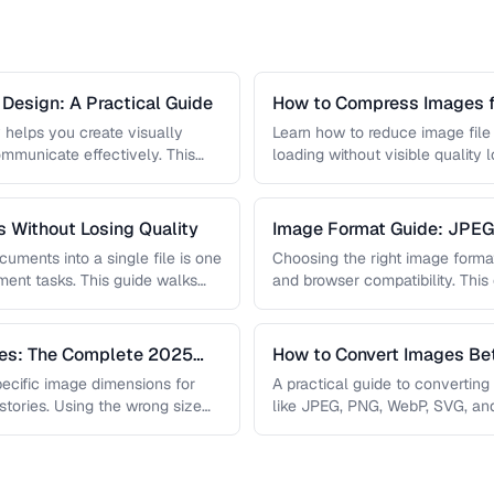
l Design: A Practical Guide
How to Compress Images f
 helps you create visually
Learn how to reduce image file
mmunicate effectively. This
loading without visible quality 
harmony rules, accessibility …
lossy …
 Without Losing Quality
Image Format Guide: JPE
AVIF
uments into a single file is one
Choosing the right image format 
nt tasks. This guide walks
and browser compatibility. Thi
strengths of JPEG, PNG, …
zes: The Complete 2025
How to Convert Images B
pecific image dimensions for
A practical guide to convertin
 stories. Using the wrong size
like JPEG, PNG, WebP, SVG, an
conversions are lossless, …