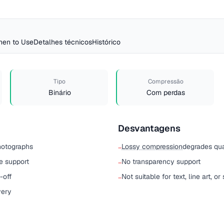
en to Use
Detalhes técnicos
Histórico
Tipo
Compressão
Binário
Com perdas
Desvantagens
hotographs
Lossy compression
degrades qua
−
e support
No transparency support
−
-off
Not suitable for text, line art, o
−
very