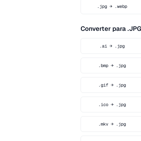
.jpg → .webp
Converter para .JP
.ai → .jpg
.bmp → .jpg
.gif → .jpg
.ico → .jpg
.mkv → .jpg