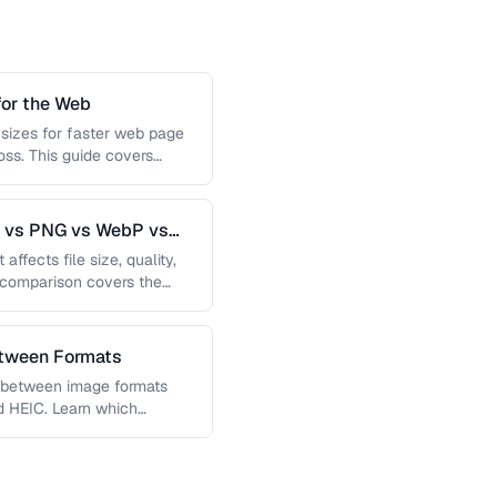
or the Web
 sizes for faster web page
loss. This guide covers
G vs PNG vs WebP vs
affects file size, quality,
s comparison covers the
etween Formats
g between image formats
d HEIC. Learn which