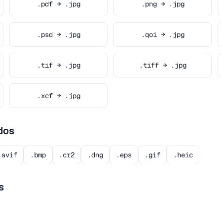
.pdf → .jpg
.png → .jpg
.psd → .jpg
.qoi → .jpg
.tif → .jpg
.tiff → .jpg
.xcf → .jpg
dos
.avif
.bmp
.cr2
.dng
.eps
.gif
.heic
s