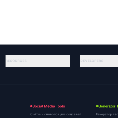
RESOURCES
DEVELOPERS
가이드
API Documentation
(87)
용어집
OpenAPI Spec
(54)
활용 사례
llms.txt
(302)
파일 포맷
Embed Widget
(131)
변환
(1484)
Social Media Tools
Generator 
Счётчик символов для соцсетей
Генератор те