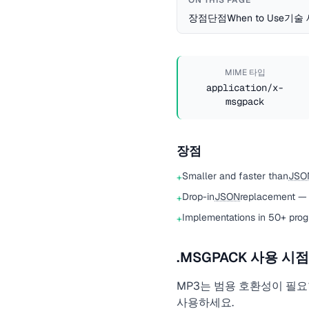
ON THIS PAGE
장점
단점
When to Use
기술
MIME 타입
application/x-
msgpack
장점
Smaller and faster than
JSO
+
Drop-in
JSON
replacement —
+
Implementations in 50+ pro
+
.MSGPACK 사용 시점
MP3는 범용 호환성이 필요
사용하세요.