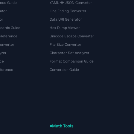
ence Guide
YAML ↔ JSON Converter
ator
Line Ending Converter
or
Data URI Generator
dards Guide
Hex Dump Viewer
 Reference
Unicode Escape Converter
onverter
File Size Converter
yzer
Character Set Analyzer
ce
Format Comparison Guide
eference
Conversion Guide
Math Tools