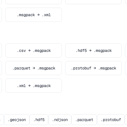
.msgpack → .xml
.csv → .msgpack
.hdf5 → .msgpack
.parquet → .msgpack
.protobuf → .msgpack
.xml → .msgpack
n
.geojson
.hdf5
.ndjson
.parquet
.protobuf