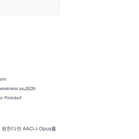
orm
weakness as
JSON
or Protobuf
원한다면 AAC나 Opus를