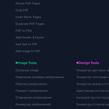
Resize PDF Pages
Crop PDF
Insert Blank Pages
Duplicate PDF Pages
PDF to PNG
Add Header & Footer
Add Text to PDF
Add Image to PDF
Image Tools
Design Tools
Compress Image
Генератор цветовых п
Изменение размера изображения
Генератор типографи
Обрезка изображения
Генератор шкалы отст
Поворот изображения
Адаптивные контрольн
Отражение изображения
Калькулятор соотнош
Конвертер изображений
Генератор оттенков ц