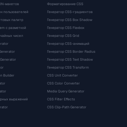
ON-макетов
Форматирование CSS
ён пользователей
Генератор CSS-градиентов
етовых палитр
Генератор CSS Box Shadow
rem с разметкой
Генератор CSS Flexbox
учайных чисел
Генератор CSS Grid
rator
Генератор CSS-анимаций
Generator
Генератор CSS Border Radius
 Generator
Генератор CSS Text Shadow
tor
Генератор CSS Transform
n Builder
CSS Unit Converter
ator
CSS Color Converter
ator
Media Query Generator
ярных выражений
CSS Filter Effects
rator
CSS Clip-Path Generator