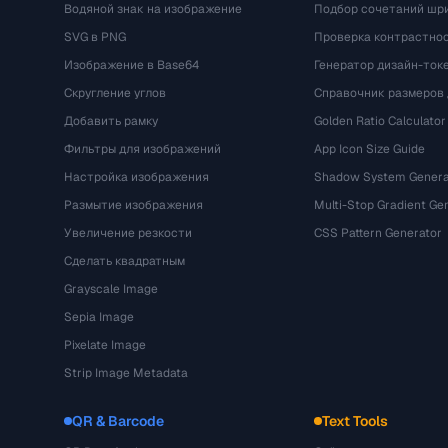
Водяной знак на изображение
Подбор сочетаний шр
SVG в PNG
Проверка контрастно
Изображение в Base64
Генератор дизайн-ток
Скругление углов
Справочник размеров 
Добавить рамку
Golden Ratio Calculator
Фильтры для изображений
App Icon Size Guide
Настройка изображения
Shadow System Genera
Размытие изображения
Multi-Stop Gradient Ge
Увеличение резкости
CSS Pattern Generator
Сделать квадратным
Grayscale Image
Sepia Image
Pixelate Image
Strip Image Metadata
QR & Barcode
Text Tools