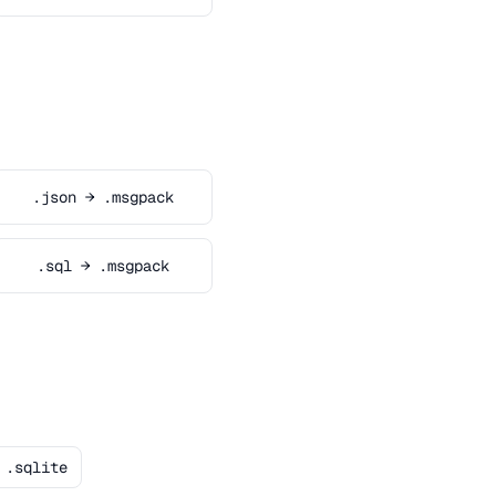
.json → .msgpack
.sql → .msgpack
.sqlite