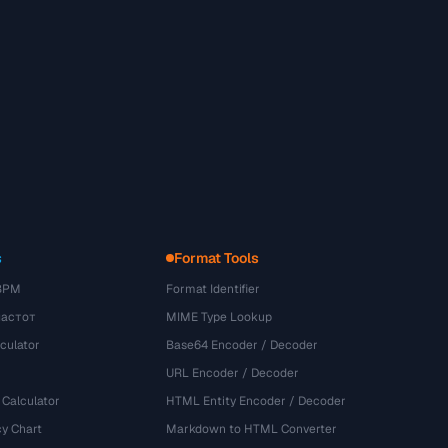
s
Format Tools
BPM
Format Identifier
частот
MIME Type Lookup
culator
Base64 Encoder / Decoder
URL Encoder / Decoder
 Calculator
HTML Entity Encoder / Decoder
y Chart
Markdown to HTML Converter