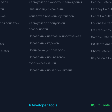
ифтов
Калькулятор скорости и замедления
Decibel Refer
сти
Планировщик хранения
Latency Calcul
енов
Конвертер времени субтитров
Cents Calculat
для соцсетей
Калькулятор пропускной
Loudness Stan
способности
EQ Frequency
Справочник цветовых пространств
Sample Rate C
Справочник кодеков
tor
Bit Depth Anal
Спецификации платформ
nerator
Chord Referen
Справочник по цветовой
Key & Scale R
субдискретизации
Справочник по записи экрана
Developer Tools
SEO Tools