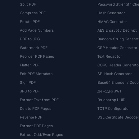
Split PDF
Password Strength Che
Compress PDF
Hash Generator
Rotate PDF
HMAC Generator
Add Page Numbers
AES Encrypt / Decrypt
PDF to JPG
Random String Generat
Watermark PDF
CSP Header Generator
Reorder PDF Pages
Text Redactor
Flatten PDF
CORS Header Generato
Edit PDF Metadata
SRI Hash Generator
Sign PDF
Base64 Encoder / Deco
JPG to PDF
Декодер JWT
Extract Text from PDF
Генератор UUID
Delete PDF Pages
TOTP Configurator
Reverse PDF
SSL Certificate Decode
Extract PDF Pages
Extract Odd/Even Pages