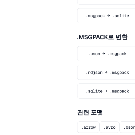
.msgpack → .sqlite
.MSGPACK로 변환
.bson → .msgpack
.ndjson → .msgpack
.sqlite → .msgpack
관련 포맷
.arrow
.avro
.bso