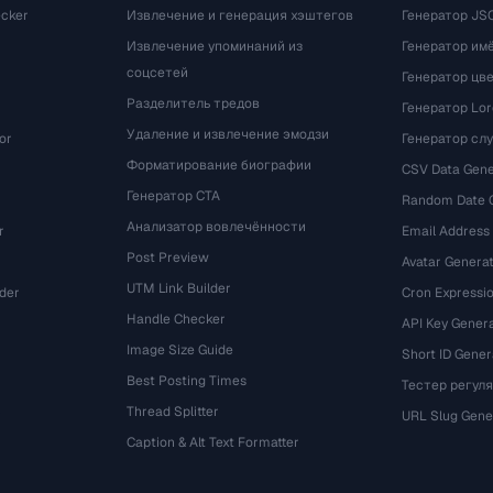
cker
Извлечение и генерация хэштегов
Генератор JS
Извлечение упоминаний из
Генератор им
соцсетей
Генератор цв
Разделитель тредов
Генератор Lo
Удаление и извлечение эмодзи
or
Генератор сл
Форматирование биографии
CSV Data Gene
Генератор CTA
Random Date 
Анализатор вовлечённости
r
Email Address
Post Preview
Avatar Genera
UTM Link Builder
der
Cron Expressio
Handle Checker
API Key Gener
Image Size Guide
Short ID Gener
Best Posting Times
Тестер регул
Thread Splitter
r
URL Slug Gene
Caption & Alt Text Formatter