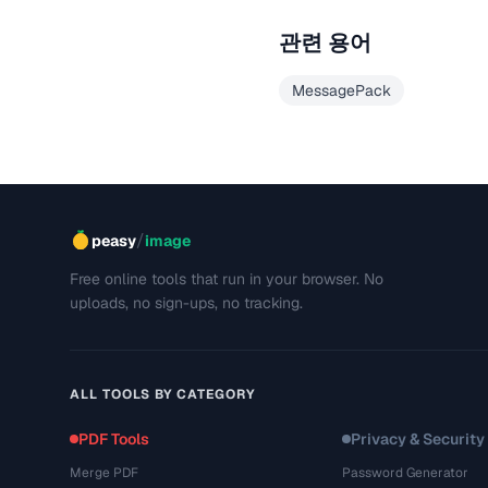
관련 용어
MessagePack
/
peasy
image
Free online tools that run in your browser. No
uploads, no sign-ups, no tracking.
ALL TOOLS BY CATEGORY
PDF Tools
Privacy & Security
Merge PDF
Password Generator