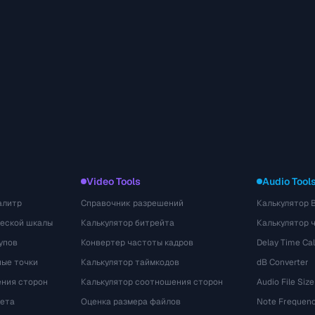
Video Tools
Audio Tool
алитр
Справочник разрешений
Калькулятор 
ческой шкалы
Калькулятор битрейта
Калькулятор 
упов
Конвертер частоты кадров
Delay Time Cal
ые точки
Калькулятор таймкодов
dB Converter
ения сторон
Калькулятор соотношения сторон
Audio File Size
вета
Оценка размера файлов
Note Frequenc