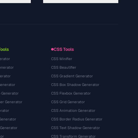
About
Technology
プライバシーポリシー
利用規約
Tools
CSS Tools
erator
CSS Minifier
nerator
CSS Beautifier
erator
CSS Gradient Generator
Generator
CSS Box Shadow Generator
 Generator
CSS Flexbox Generator
r Generator
CSS Grid Generator
rator
CSS Animation Generator
Generator
CSS Border Radius Generator
 Generator
CSS Text Shadow Generator
tor
CSS Transform Generator