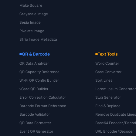
Make Square
Grayscale Image
Sepia Image
Pixelate Image
Strip Image Metadata
QR & Barcode
Text Tools
QR Data Analyzer
Word Counter
QR Capacity Reference
Case Converter
Wi-Fi QR Config Builder
Sort Lines
vCard QR Builder
Lorem Ipsum Generator
Error Correction Calculator
Slug Generator
Barcode Format Reference
Find & Replace
Barcode Validator
Remove Duplicate Lines
QR Data Formatter
Base64 Encoder/Decod
Event QR Generator
URL Encoder/Decoder