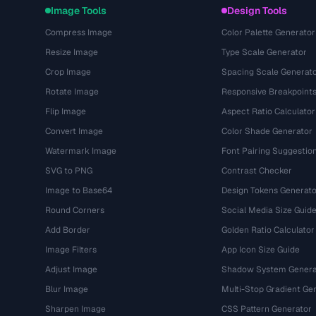
Image Tools
Design Tools
Compress Image
Color Palette Generator
Resize Image
Type Scale Generator
Crop Image
Spacing Scale Generat
Rotate Image
Responsive Breakpoint
Flip Image
Aspect Ratio Calculator
Convert Image
Color Shade Generator
Watermark Image
Font Pairing Suggestio
SVG to PNG
Contrast Checker
Image to Base64
Design Tokens Generato
Round Corners
Social Media Size Guid
Add Border
Golden Ratio Calculator
Image Filters
App Icon Size Guide
Adjust Image
Shadow System Genera
Blur Image
Multi-Stop Gradient Ge
Sharpen Image
CSS Pattern Generator