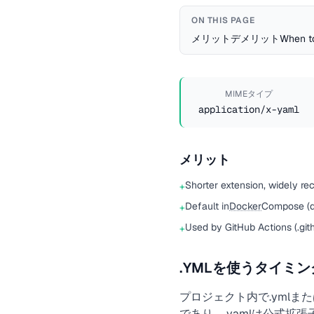
ON THIS PAGE
メリット
デメリット
When t
MIMEタイプ
application/x-yaml
メリット
Shorter extension, widely re
+
Default in
Docker
Compose (d
+
Used by GitHub Actions (.gi
+
.YMLを使うタイミン
プロジェクト内で.ymlまたは.
であり、.yamlは公式拡