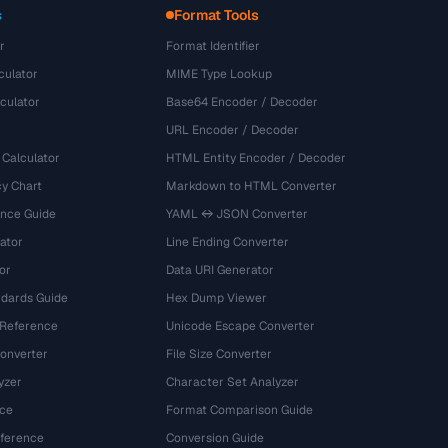
s
Format Tools
r
Format Identifier
culator
MIME Type Lookup
culator
Base64 Encoder / Decoder
URL Encoder / Decoder
 Calculator
HTML Entity Encoder / Decoder
y Chart
Markdown to HTML Converter
ence Guide
YAML ↔ JSON Converter
ator
Line Ending Converter
or
Data URI Generator
dards Guide
Hex Dump Viewer
 Reference
Unicode Escape Converter
onverter
File Size Converter
yzer
Character Set Analyzer
ce
Format Comparison Guide
eference
Conversion Guide