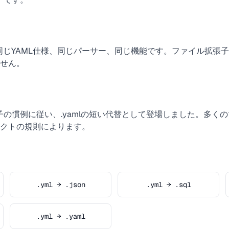
で、同じYAML仕様、同じパーサー、同じ機能です。ファイル拡張
せん。
張子の慣例に従い、.yamlの短い代替として登場しました。多
クトの規則によります。
.yml → .json
.yml → .sql
.yml → .yaml