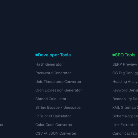
Developer Tools
SEO Tools
Hash Generator
SERP Preview
Password Generator
OG Tag Debug
Unix Timestamp Converter
Heading Analy
Cron Expression Generator
Keyword Densi
Chmod Calculator
Readability Sc
String Escape / Unescape
XML Sitemap 
IP Subnet Calculator
Schema.org Ge
er
Color Code Converter
Link Extractor
CSV ↔ JSON Converter
Canonical Tag