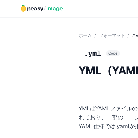
peasy
/
image
ホーム
/
フォーマット
/
.Y
.yml
Code
YML（YA
YMLはYAMLファイ
れており、一部のエコ
YAML仕様では.yam