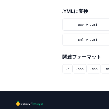
.YMLに変換
.csv → .yml
.xml → .yml
関連フォーマット
.c
.cpp
.css
.c
/
peasy
image