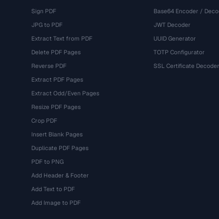
Sign PDF
Base64 Encoder / Deco
JPG to PDF
JWT Decoder
Extract Text from PDF
UUID Generator
Delete PDF Pages
TOTP Configurator
Reverse PDF
SSL Certificate Decode
Extract PDF Pages
Extract Odd/Even Pages
Resize PDF Pages
Crop PDF
Insert Blank Pages
Duplicate PDF Pages
PDF to PNG
Add Header & Footer
Add Text to PDF
Add Image to PDF