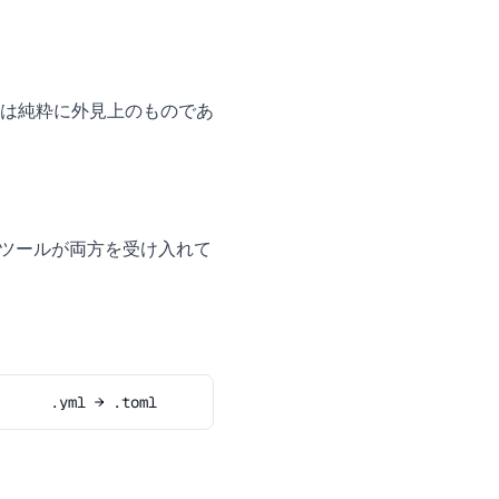
子は純粋に外見上のものであ
くのツールが両方を受け入れて
.yml → .toml