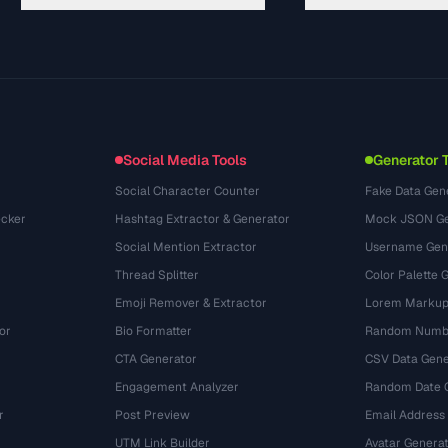
ガイド
API Documentation
(69)
用語集
OpenAPI Spec
(54)
活用事例
llms.txt
(302)
ファイル形式
Embed Widget
(131)
変換
(1484)
Social Media Tools
Generator 
Social Character Counter
Fake Data Gen
cker
Hashtag Extractor & Generator
Mock JSON Ge
Social Mention Extractor
Username Gen
Thread Splitter
Color Palette 
Emoji Remover & Extractor
Lorem Markup
or
Bio Formatter
Random Numbe
CTA Generator
CSV Data Gene
Engagement Analyzer
Random Date 
r
Post Preview
Email Address
UTM Link Builder
Avatar Genera