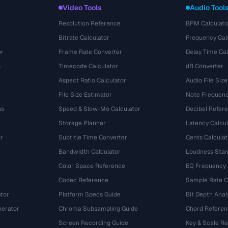
Video Tools
Audio Tool
Resolution Reference
BPM Calculato
Bitrate Calculator
Frequency Cal
or
Frame Rate Converter
Delay Time Cal
s
Timecode Calculator
dB Converter
Aspect Ratio Calculator
Audio File Size
File Size Estimator
Note Frequenc
ns
Speed & Slow-Mo Calculator
Decibel Refer
Storage Planner
Latency Calcul
r
Subtitle Time Converter
Cents Calculat
e
Bandwidth Calculator
Loudness Stan
Color Space Reference
EQ Frequency
Codec Reference
Sample Rate C
tor
Platform Specs Guide
Bit Depth Anal
nerator
Chroma Subsampling Guide
Chord Referen
Screen Recording Guide
Key & Scale R