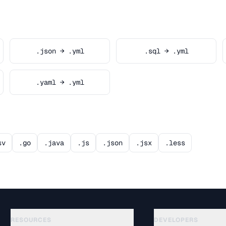
.json → .yml
.sql → .yml
.yaml → .yml
sv
.go
.java
.js
.json
.jsx
.less
RESOURCES
DEVELOPERS