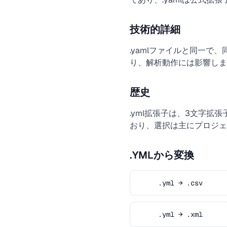
技術的詳細
.yamlファイルと同一
り、解析動作には影響しま
歴史
.yml拡張子は、3文字拡
おり、選択は主にプロジェ
.YMLから変換
.yml → .csv
.yml → .xml