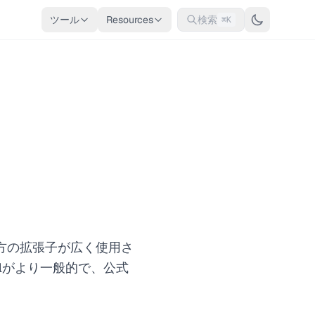
ツール
Resources
検索
⌘K
両方の拡張子が広く使用さ
は.ymlがより一般的で、公式