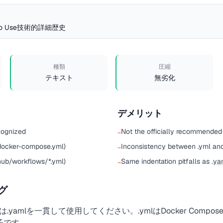
o Use
技術的詳細
歴史
種類
圧縮
テキスト
無劣化
デメリット
cognized
Not the officially recommended 
−
ocker-compose.yml)
Inconsistency between .yml and
−
thub/workflows/*.yml)
Same indentation pitfalls as .
ya
−
グ
yamlを一貫して使用してください。.ymlはDocker ComposeとG
張子です。