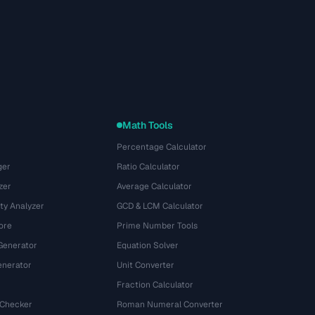
Math Tools
Percentage Calculator
ger
Ratio Calculator
zer
Average Calculator
ty Analyzer
GCD & LCM Calculator
ore
Prime Number Tools
Generator
Equation Solver
nerator
Unit Converter
Fraction Calculator
 Checker
Roman Numeral Converter