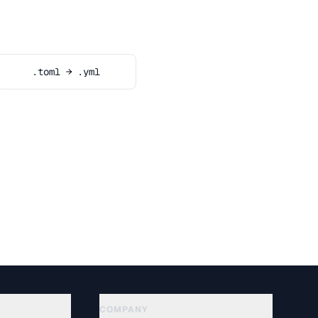
.toml → .yml
COMPANY