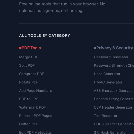
Free online tools that run in your browser. No
uploads, no sign-ups, no tracking.
ALL TOOLS BY CATEGORY
PDF Tools
Privacy & Security
Merge PDF
Password Generator
Split PDF
Password Strength Che
Compress PDF
Hash Generator
Rotate PDF
HMAC Generator
Add Page Numbers
AES Encrypt / Decrypt
PDF to JPG
Random String Generat
Watermark PDF
CSP Header Generator
Reorder PDF Pages
Text Redactor
Flatten PDF
CORS Header Generato
Edit PDF Metadata
SRI Hash Generator