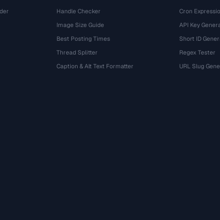
der
Handle Checker
Cron Expressio
Image Size Guide
API Key Gener
Best Posting Times
Short ID Gener
Thread Splitter
Regex Tester
r
Caption & Alt Text Formatter
URL Slug Gene