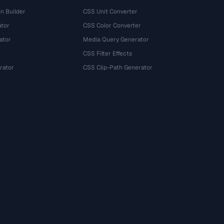
n Builder
CSS Unit Converter
ator
CSS Color Converter
ator
Media Query Generator
CSS Filter Effects
rator
CSS Clip-Path Generator