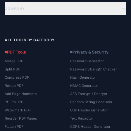
COMPANY
ALL TOOLS BY CATEGORY
PDF Tools
Privacy & Security
Merge PDF
Password Generator
Split PDF
Password Strength Checker
Compress PDF
Hash Generator
Rotate PDF
HMAC Generator
Add Page Numbers
AES Encrypt / Decrypt
PDF to JPG
Random String Generator
Watermark PDF
CSP Header Generator
Reorder PDF Pages
Text Redactor
Flatten PDF
CORS Header Generator