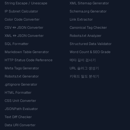
String Escape / Unescape
XML Sitemap Generator
IP Subnet Calculator
Schema.org Generator
Color Code Converter
Link Extractor
CSV ↔ JSON Converter
Canonical Tag Checker
XML ↔ JSON Converter
Robots.txt Analyzer
SQL Formatter
Structured Data Validator
Markdown Table Generator
Word Count & SEO Grade
HTTP Status Code Reference
메타 길이 검사기
Meta Tags Generator
URL 슬러그 생성기
Robots.txt Generator
키워드 밀도 분석기
.gitignore Generator
HTML Formatter
CSS Unit Converter
JSONPath Evaluator
Text Diff Checker
Data URI Converter