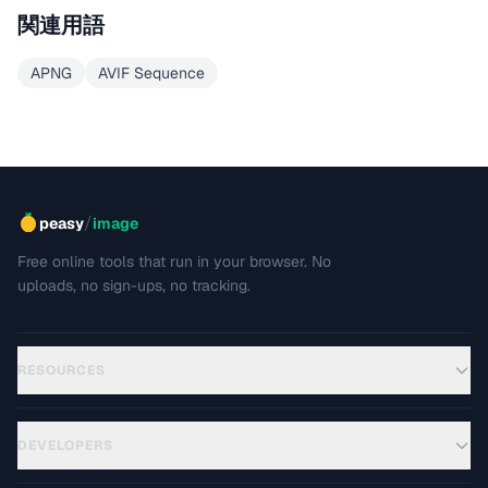
関連用語
APNG
AVIF Sequence
/
peasy
image
Free online tools that run in your browser. No
uploads, no sign-ups, no tracking.
RESOURCES
DEVELOPERS