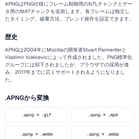
APNGはPNG仕様にフレーム制御用のfcTLチャンクとデー
タ用のfdATチャンクを追加します。各フレームは独立し
たタイミング、破棄方法、ブレンド操作を設定できます。
歴史
APNGは2004年にMozillaの開発者Stuart Parmenterと
Vladimir Vukicevicによって作成されました。PNG標準化
グループには却下されましたが、ブラウザでの採用が進
み、2017年までに広くサポートされるようになりまし
た。
.APNGから変換
.apng → .gif
.apng → .mp4
.apng → .webm
.apng → .webp