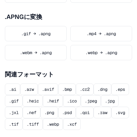
.APNGに変換
.gif → .apng
.mp4 → .apng
.webm → .apng
.webp → .apng
関連フォーマット
.ai
.arw
.avif
.bmp
.cr2
.dng
.eps
.gif
.heic
.heif
.ico
.jpeg
.jpg
.jxl
.nef
.png
.psd
.qoi
.raw
.svg
.tif
.tiff
.webp
.xcf