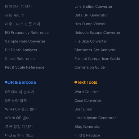
레이턴시 계산기
Line Ending Converter
센트 계산기
Data URI Generator
라우드니스 표준 가이드
Hex Dump Viewer
EQ Frequency Reference
Unicode Escape Converter
Sample Rate Converter
File Size Converter
Bit Depth Analyzer
Character Set Analyzer
Chord Reference
Format Comparison Guide
Key & Scale Reference
Conversion Guide
QR & Barcode
Text Tools
QR 데이터 분석기
Word Counter
QR 용량 참조
Case Converter
Wi-Fi QR 설정 빌더
Sort Lines
vCard QR 빌더
Lorem Ipsum Generator
오류 정정 계산기
Slug Generator
바코드 형식 참조
Find & Replace