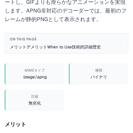
ートし、GIFよりも滑らかなアニメーションを実現
します。APNG非対応のデコーダーでは、最初のフ
レームが静的PNGとして表示されます。
ON THIS PAGE
メリット
デメリット
When to Use
技術的詳細
歴史
MIMEタイプ
種類
image/apng
バイナリ
圧縮
無劣化
メリット