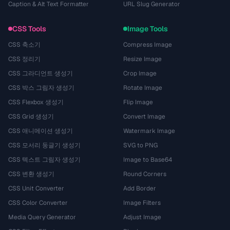
Caption & Alt Text Formatter
URL Slug Generator
CSS Tools
Image Tools
CSS 축소기
Compress Image
CSS 정리기
Resize Image
CSS 그라디언트 생성기
Crop Image
CSS 박스 그림자 생성기
Rotate Image
CSS Flexbox 생성기
Flip Image
CSS Grid 생성기
Convert Image
CSS 애니메이션 생성기
Watermark Image
CSS 모서리 둥글기 생성기
SVG to PNG
CSS 텍스트 그림자 생성기
Image to Base64
CSS 변환 생성기
Round Corners
CSS Unit Converter
Add Border
CSS Color Converter
Image Filters
Media Query Generator
Adjust Image