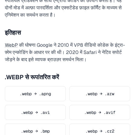
स्पेशियल प्रेडिक्शन के साथ एन्ट्रॉपी कोडिंग का उपयोग करता है। यह
दोनों मोड में अल्फ़ा पारदर्शिता और एक्सटेंडेड फ़ाइल फ़ॉर्मैट के माध्यम से
एनिमेशन का समर्थन करता है।
इतिहास
WebP
की घोषणा Google ने 2010 में VP8 वीडियो कोडेक के इंट्रा-
फ़्रेम एन्कोडिंग के आधार पर की थी। 2020 में Safari ने नेटिव सपोर्ट
जोड़ने के बाद इसे व्यापक ब्राउज़र समर्थन मिला।
.WEBP से रूपांतरित करें
.webp → .apng
.webp → .arw
.webp → .avi
.webp → .avif
.webp → .bmp
.webp → .cr2