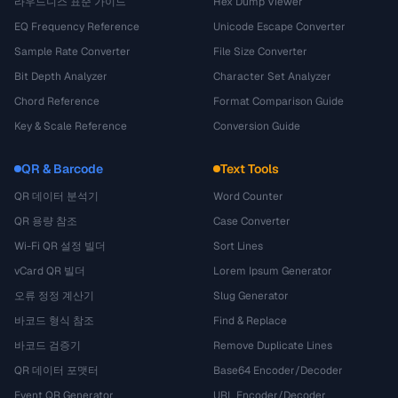
라우드니스 표준 가이드
Hex Dump Viewer
EQ Frequency Reference
Unicode Escape Converter
Sample Rate Converter
File Size Converter
Bit Depth Analyzer
Character Set Analyzer
Chord Reference
Format Comparison Guide
Key & Scale Reference
Conversion Guide
QR & Barcode
Text Tools
QR 데이터 분석기
Word Counter
QR 용량 참조
Case Converter
Wi-Fi QR 설정 빌더
Sort Lines
vCard QR 빌더
Lorem Ipsum Generator
오류 정정 계산기
Slug Generator
바코드 형식 참조
Find & Replace
바코드 검증기
Remove Duplicate Lines
QR 데이터 포맷터
Base64 Encoder/Decoder
Event QR Generator
URL Encoder/Decoder