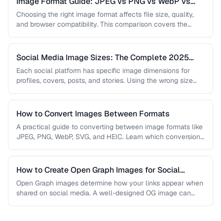
Image Format Guide: JPEG vs PNG vs WebP vs
AVIF
Choosing the right image format affects file size, quality,
and browser compatibility. This comparison covers the
strengths of JPEG, PNG, …
Social Media Image Sizes: The Complete 2025
Guide
Each social platform has specific image dimensions for
profiles, covers, posts, and stories. Using the wrong size
results in cropping, …
How to Convert Images Between Formats
A practical guide to converting between image formats like
JPEG, PNG, WebP, SVG, and HEIC. Learn which conversions
are lossless, …
How to Create Open Graph Images for Social
Sharing
Open Graph images determine how your links appear when
shared on social media. A well-designed OG image can
dramatically increase …