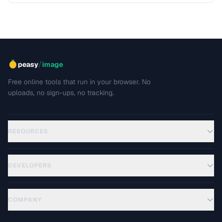
/
peasy
image
Free online tools that run in your browser. No
uploads, no sign-ups, no tracking.
RESOURCES
DEVELOPERS
COMPANY