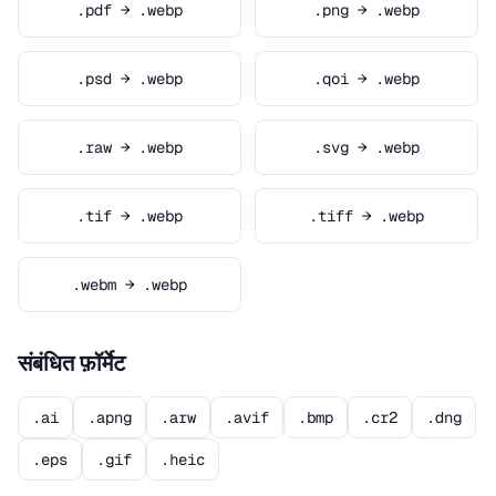
.pdf → .webp
.png → .webp
.psd → .webp
.qoi → .webp
.raw → .webp
.svg → .webp
.tif → .webp
.tiff → .webp
.webm → .webp
संबंधित फ़ॉर्मेट
.ai
.apng
.arw
.avif
.bmp
.cr2
.dng
.eps
.gif
.heic