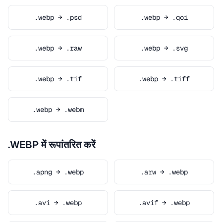
.webp → .psd
.webp → .qoi
.webp → .raw
.webp → .svg
.webp → .tif
.webp → .tiff
.webp → .webm
.WEBP में रूपांतरित करें
.apng → .webp
.arw → .webp
.avi → .webp
.avif → .webp