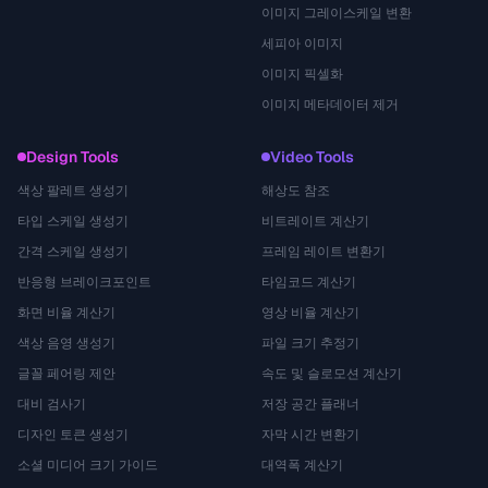
이미지 그레이스케일 변환
세피아 이미지
이미지 픽셀화
이미지 메타데이터 제거
Design Tools
Video Tools
색상 팔레트 생성기
해상도 참조
타입 스케일 생성기
비트레이트 계산기
간격 스케일 생성기
프레임 레이트 변환기
반응형 브레이크포인트
타임코드 계산기
화면 비율 계산기
영상 비율 계산기
색상 음영 생성기
파일 크기 추정기
글꼴 페어링 제안
속도 및 슬로모션 계산기
대비 검사기
저장 공간 플래너
디자인 토큰 생성기
자막 시간 변환기
소셜 미디어 크기 가이드
대역폭 계산기