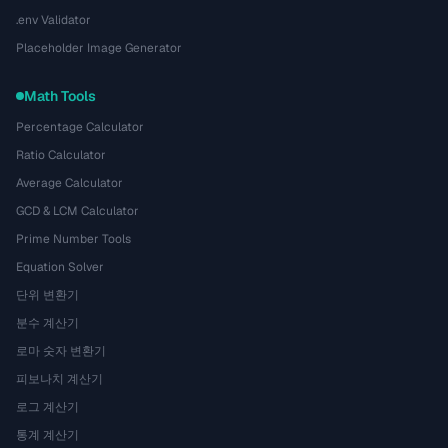
.env Validator
Placeholder Image Generator
Math Tools
Percentage Calculator
Ratio Calculator
Average Calculator
GCD & LCM Calculator
Prime Number Tools
Equation Solver
단위 변환기
분수 계산기
로마 숫자 변환기
피보나치 계산기
로그 계산기
통계 계산기