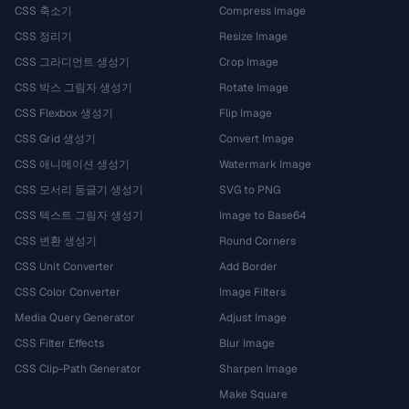
CSS 축소기
Compress Image
CSS 정리기
Resize Image
CSS 그라디언트 생성기
Crop Image
CSS 박스 그림자 생성기
Rotate Image
CSS Flexbox 생성기
Flip Image
CSS Grid 생성기
Convert Image
CSS 애니메이션 생성기
Watermark Image
CSS 모서리 둥글기 생성기
SVG to PNG
CSS 텍스트 그림자 생성기
Image to Base64
CSS 변환 생성기
Round Corners
CSS Unit Converter
Add Border
CSS Color Converter
Image Filters
Media Query Generator
Adjust Image
CSS Filter Effects
Blur Image
CSS Clip-Path Generator
Sharpen Image
Make Square