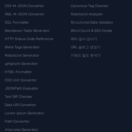
CSV ↔ JSON Converter
Canonical Tag Checker
XML ↔ JSON Converter
Robots.txt Analyzer
SQL Formatter
Structured Data Validator
Markdown Table Generator
Word Count & SEO Grade
HTTP Status Code Reference
메타 길이 검사기
Meta Tags Generator
URL 슬러그 생성기
Robots.txt Generator
키워드 밀도 분석기
.gitignore Generator
HTML Formatter
CSS Unit Converter
JSONPath Evaluator
Text Diff Checker
Data URI Converter
Lorem Ipsum Generator
Path Converter
.htaccess Generator