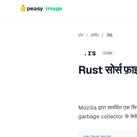
peasy
/
image
होम
/
फ़ॉर्मेट
/
.RS
.rs
Code
Rust सोर्स फ़ा
Mozilla द्वारा समर्थित एक सिस्
garbage collector के मेमोर