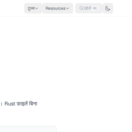
टूल्स
Resources
खोजें
⌘K
ै। Rust फ़ाइलें बिना