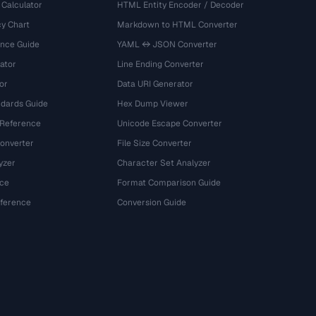
 Calculator
HTML Entity Encoder / Decoder
y Chart
Markdown to HTML Converter
ence Guide
YAML ↔ JSON Converter
ator
Line Ending Converter
or
Data URI Generator
dards Guide
Hex Dump Viewer
 Reference
Unicode Escape Converter
onverter
File Size Converter
yzer
Character Set Analyzer
ce
Format Comparison Guide
eference
Conversion Guide