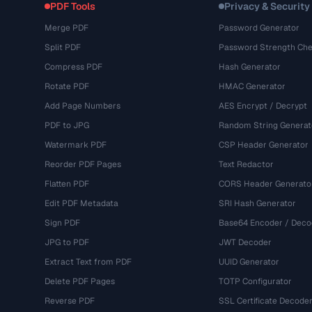
PDF Tools
Privacy & Security
Merge PDF
Password Generator
Split PDF
Password Strength Che
Compress PDF
Hash Generator
Rotate PDF
HMAC Generator
Add Page Numbers
AES Encrypt / Decrypt
PDF to JPG
Random String Generat
Watermark PDF
CSP Header Generator
Reorder PDF Pages
Text Redactor
Flatten PDF
CORS Header Generato
Edit PDF Metadata
SRI Hash Generator
Sign PDF
Base64 Encoder / Deco
JPG to PDF
JWT Decoder
Extract Text from PDF
UUID Generator
Delete PDF Pages
TOTP Configurator
Reverse PDF
SSL Certificate Decode