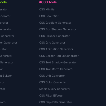
Tools
CSS Tools
erator
CSS Minifier
nerator
CSS Beautifier
erator
CSS Gradient Generator
Generator
CSS Box Shadow Generator
 Generator
CSS Flexbox Generator
r Generator
CSS Grid Generator
rator
CSS Animation Generator
Generator
CSS Border Radius Generator
 Generator
CSS Text Shadow Generator
tor
CSS Transform Generator
n Builder
CSS Unit Converter
ator
CSS Color Converter
ator
Media Query Generator
CSS Filter Effects
rator
CSS Clip-Path Generator