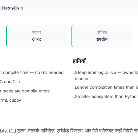
 विवरण
इतिहास
प्रकार
संपीड़न
टेक्स्ट
दोषरहित
हानियाँ
at compile time — no GC needed
Steep learning curve — ownershi
−
master
 C and C++
Longer compilation times than 
−
 races are compile errors
Smaller ecosystem than Python,
−
tfmt, clippy
mbly,
CLI
टूल्स, नेटवर्क सर्विसेज़, एम्बेडेड सिस्टम, और ऐसे प्रोजेक्ट जहाँ मेमोरी 