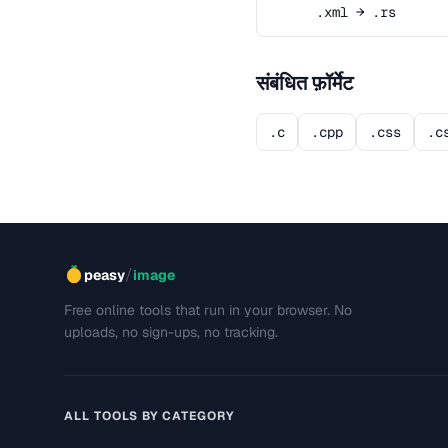
.xml → .rs
संबंधित फ़ॉर्मेट
.c
.cpp
.css
.c
/
peasy
image
Free online tools that run in your browser. No
uploads, no sign-ups, no tracking.
ALL TOOLS BY CATEGORY