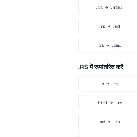
.rs → .html
.rs → .md
.rs → .xml
.RS में रूपांतरित करें
.c → .rs
.html → .rs
.md → .rs