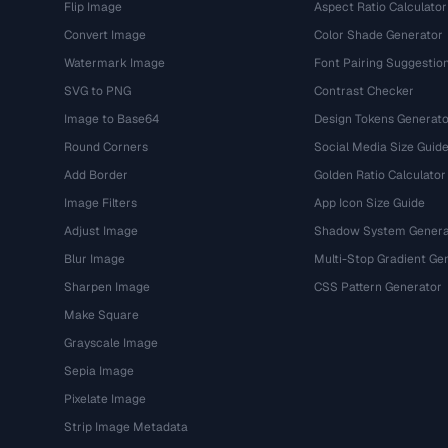
Flip Image
Aspect Ratio Calculator
Convert Image
Color Shade Generator
Watermark Image
Font Pairing Suggestio
SVG to PNG
Contrast Checker
Image to Base64
Design Tokens Generato
Round Corners
Social Media Size Guid
Add Border
Golden Ratio Calculator
Image Filters
App Icon Size Guide
Adjust Image
Shadow System Genera
Blur Image
Multi-Stop Gradient Ge
Sharpen Image
CSS Pattern Generator
Make Square
Grayscale Image
Sepia Image
Pixelate Image
Strip Image Metadata