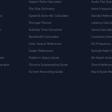
Aspect Ratio Calculator
Audio File Size
File Size Estimator
Note Frequenc
ns
Speed & Slow-Mo Calculator
Decibel Refer
Storage Planner
Latency Calcul
r
Subtitle Time Converter
Cents Calculat
e
Bandwidth Calculator
Loudness Stan
Color Space Reference
EQ Frequency
Codec Reference
Sample Rate C
tor
Platform Specs Guide
Bit Depth Anal
nerator
Chroma Subsampling Guide
Chord Referen
Screen Recording Guide
Key & Scale R