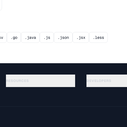
sv
.go
.java
.js
.json
.jsx
.less
RESOURCES
DEVELOPERS
गाइड
API Documentation
(87)
शब्दावली
OpenAPI Spec
(54)
उपयोग के मामले
llms.txt
(302)
फ़ाइल फ़ॉर्मेट
Embed Widget
(131)
रूपांतरण
(1484)