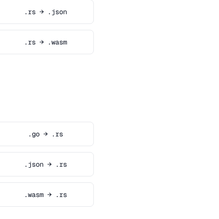
.rs → .json
.rs → .wasm
.go → .rs
.json → .rs
.wasm → .rs