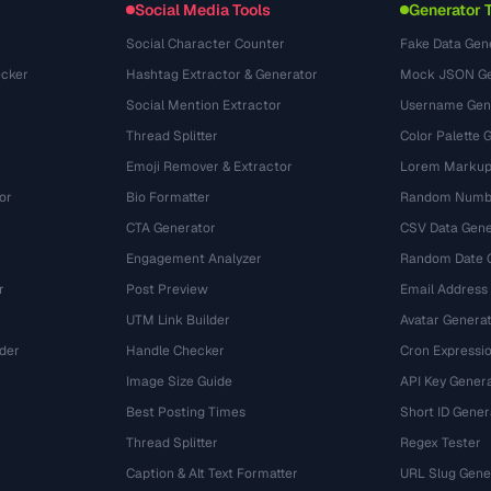
Social Media Tools
Generator 
Social Character Counter
Fake Data Gen
cker
Hashtag Extractor & Generator
Mock JSON Ge
Social Mention Extractor
Username Gen
Thread Splitter
Color Palette 
Emoji Remover & Extractor
Lorem Markup
or
Bio Formatter
Random Numbe
CTA Generator
CSV Data Gene
Engagement Analyzer
Random Date 
r
Post Preview
Email Address
UTM Link Builder
Avatar Genera
der
Handle Checker
Cron Expressio
Image Size Guide
API Key Gener
Best Posting Times
Short ID Gener
Thread Splitter
Regex Tester
r
Caption & Alt Text Formatter
URL Slug Gene