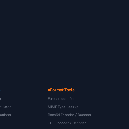
s
Format Tools
r
Format Identifier
culator
MIME Type Lookup
culator
Base64 Encoder / Decoder
URL Encoder / Decoder