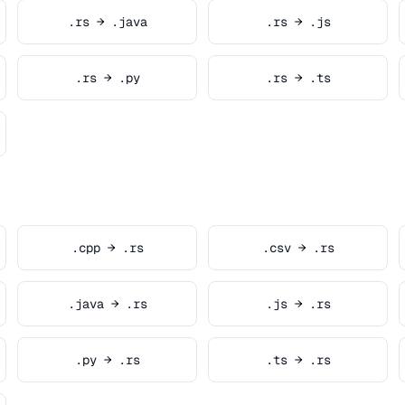
.rs → .java
.rs → .js
.rs → .py
.rs → .ts
.cpp → .rs
.csv → .rs
.java → .rs
.js → .rs
.py → .rs
.ts → .rs