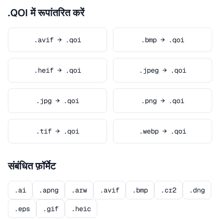
.QOI में रूपांतरित करें
.avif → .qoi
.bmp → .qoi
.heif → .qoi
.jpeg → .qoi
.jpg → .qoi
.png → .qoi
.tif → .qoi
.webp → .qoi
संबंधित फ़ॉर्मेट
.ai
.apng
.arw
.avif
.bmp
.cr2
.dng
.eps
.gif
.heic