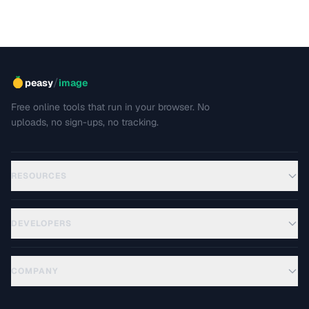
/
peasy
image
Free online tools that run in your browser. No
uploads, no sign-ups, no tracking.
RESOURCES
DEVELOPERS
COMPANY