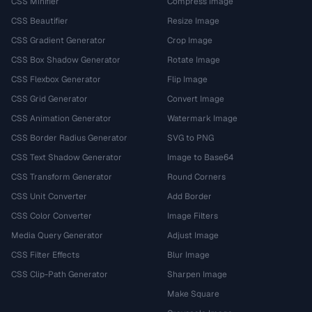
CSS Minifier
Compress Image
CSS Beautifier
Resize Image
CSS Gradient Generator
Crop Image
CSS Box Shadow Generator
Rotate Image
CSS Flexbox Generator
Flip Image
CSS Grid Generator
Convert Image
CSS Animation Generator
Watermark Image
CSS Border Radius Generator
SVG to PNG
CSS Text Shadow Generator
Image to Base64
CSS Transform Generator
Round Corners
CSS Unit Converter
Add Border
CSS Color Converter
Image Filters
Media Query Generator
Adjust Image
CSS Filter Effects
Blur Image
CSS Clip-Path Generator
Sharpen Image
Make Square