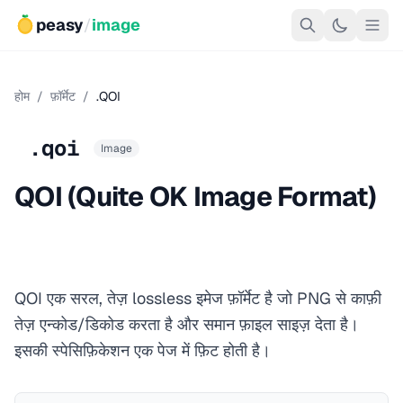
peasy
/
image
होम
/
फ़ॉर्मेट
/
.QOI
.qoi
Image
QOI (Quite OK Image Format)
QOI एक सरल, तेज़ lossless इमेज फ़ॉर्मेट है जो PNG से काफ़ी
तेज़ एन्कोड/डिकोड करता है और समान फ़ाइल साइज़ देता है।
इसकी स्पेसिफ़िकेशन एक पेज में फ़िट होती है।