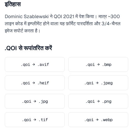
इतिहास
Dominic Szablewski ने QOI 2021 में पेश किया। मात्र ~300
लाइन कोड में इम्प्लीमेंट होने वाला यह फ़ॉर्मेट पारदर्शिता और 3/4-चैनल
इमेज सपोर्ट करता है।
.QOI से रूपांतरित करें
.qoi → .avif
.qoi → .bmp
.qoi → .heif
.qoi → .jpeg
.qoi → .jpg
.qoi → .png
.qoi → .tif
.qoi → .webp