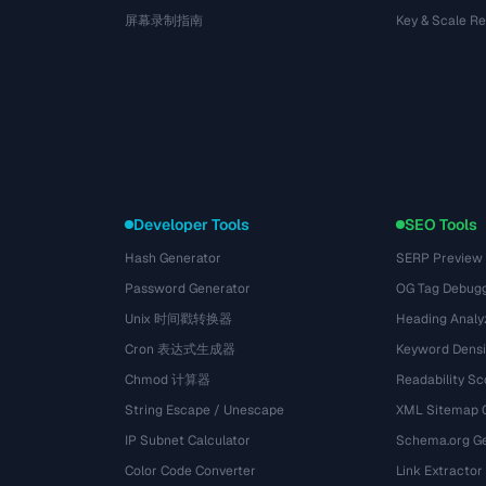
屏幕录制指南
Key & Scale R
Developer Tools
SEO Tools
Hash Generator
SERP Preview
Password Generator
OG Tag Debug
Unix 时间戳转换器
Heading Analy
Cron 表达式生成器
Keyword Densi
Chmod 计算器
Readability Sc
String Escape / Unescape
XML Sitemap 
IP Subnet Calculator
Schema.org Ge
Color Code Converter
Link Extractor