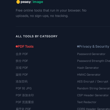
/
peasy
image
Free online tools that run in your browser. No
uploads, no sign-ups, no tracking.
ALL TOOLS BY CATEGORY
PDF Tools
Privacy & Security
合并 PDF
Password Generator
拆分 PDF
Password Strength Che
压缩 PDF
Hash Generator
旋转 PDF
HMAC Generator
添加页码
AES Encrypt / Decrypt
PDF 转 JPG
Random String Generat
PDF 添加水印
CSP Header Generator
PDF 页面重排
Text Redactor
扁平化 PDF
CORS Header Generato