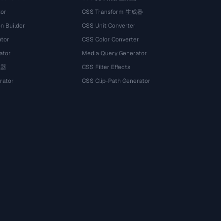
tor
CSS Transform 生成器
n Builder
CSS Unit Converter
ator
CSS Color Converter
ator
Media Query Generator
试器
CSS Filter Effects
rator
CSS Clip-Path Generator