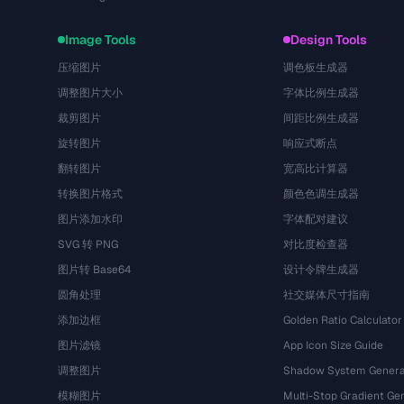
Image Tools
Design Tools
压缩图片
调色板生成器
调整图片大小
字体比例生成器
裁剪图片
间距比例生成器
旋转图片
响应式断点
翻转图片
宽高比计算器
转换图片格式
颜色色调生成器
图片添加水印
字体配对建议
SVG 转 PNG
对比度检查器
图片转 Base64
设计令牌生成器
圆角处理
社交媒体尺寸指南
添加边框
Golden Ratio Calculator
图片滤镜
App Icon Size Guide
调整图片
Shadow System Genera
模糊图片
Multi-Stop Gradient Ge