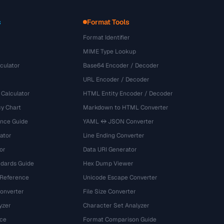
s
Format Tools
Format Identifier
MIME Type Lookup
culator
Base64 Encoder / Decoder
URL Encoder / Decoder
 Calculator
HTML Entity Encoder / Decoder
y Chart
Markdown to HTML Converter
ence Guide
YAML ↔ JSON Converter
ator
Line Ending Converter
or
Data URI Generator
dards Guide
Hex Dump Viewer
 Reference
Unicode Escape Converter
onverter
File Size Converter
yzer
Character Set Analyzer
ce
Format Comparison Guide