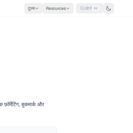
टूल्स
Resources
खोजें
⌘K
र्मेटिंग, बुकमार्क और