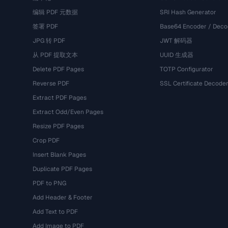
编辑 PDF 元数据
SRI Hash Generator
签署 PDF
Base64 Encoder / Deco
JPG 转 PDF
JWT 解码器
从 PDF 提取文本
UUID 生成器
Delete PDF Pages
TOTP Configurator
Reverse PDF
SSL Certificate Decode
Extract PDF Pages
Extract Odd/Even Pages
Resize PDF Pages
Crop PDF
Insert Blank Pages
Duplicate PDF Pages
PDF to PNG
Add Header & Footer
Add Text to PDF
Add Image to PDF