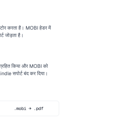
र करता है। MOBI हेडर में
ट जोड़ता है।
िग्रहित किया और MOBI को
ndle सपोर्ट बंद कर दिया।
.mobi → .pdf