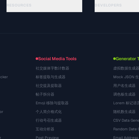
RESOURCES
DEVELOPERS
गाइड
API Documentation
(69)
शब्दावली
OpenAPI Spec
(54)
उपयोग के मामले
llms.txt
(302)
फ़ाइल फ़ॉर्मेट
Embed Widget
(131)
रूपांतरण
(1484)
Social Media Tools
Generator 
社交媒体字数计数器
虚拟数据生成
cker
标签提取与生成器
Mock JSON 
社交提及提取器
用户名生成器
帖子拆分器
调色板生成器
Emoji 移除与提取器
Lorem 标记
or
个人简介格式化
随机数生成器
行动号召生成器
CSV Data Gene
互动分析器
Random Date 
r
Post Preview
Email Address