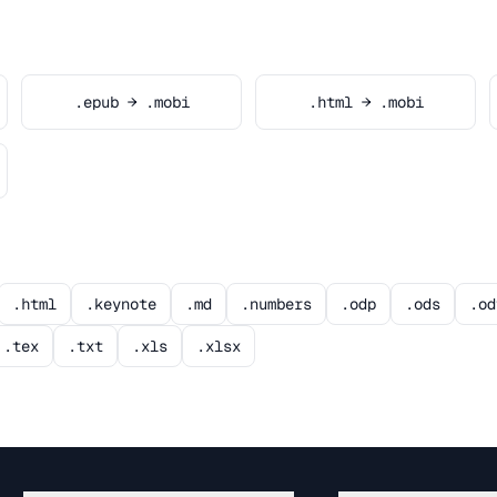
.epub → .mobi
.html → .mobi
.html
.keynote
.md
.numbers
.odp
.ods
.od
.tex
.txt
.xls
.xlsx