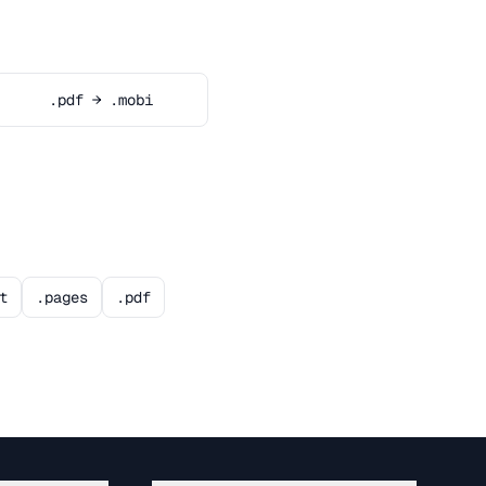
.pdf → .mobi
t
.pages
.pdf