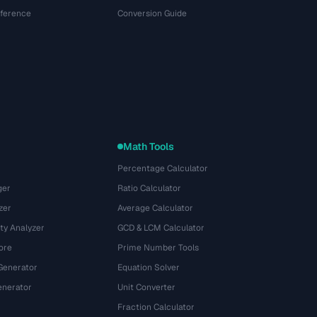
eference
Conversion Guide
Math Tools
Percentage Calculator
ger
Ratio Calculator
zer
Average Calculator
ty Analyzer
GCD & LCM Calculator
ore
Prime Number Tools
Generator
Equation Solver
nerator
Unit Converter
Fraction Calculator