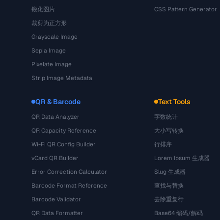
锐化图片
CSS Pattern Generator
裁剪为正方形
Grayscale Image
Sepia Image
Pixelate Image
Strip Image Metadata
QR & Barcode
Text Tools
QR Data Analyzer
字数统计
QR Capacity Reference
大小写转换
Wi-Fi QR Config Builder
行排序
vCard QR Builder
Lorem Ipsum 生成器
Error Correction Calculator
Slug 生成器
Barcode Format Reference
查找与替换
Barcode Validator
去除重复行
QR Data Formatter
Base64 编码/解码