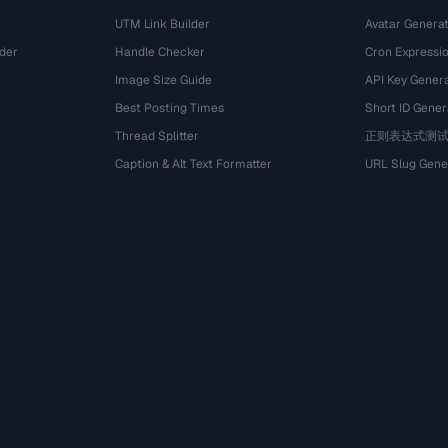
UTM Link Builder
Avatar Genera
der
Handle Checker
Cron Expressio
Image Size Guide
API Key Gener
Best Posting Times
Short ID Gener
Thread Splitter
正则表达式测
r
Caption & Alt Text Formatter
URL Slug Gene