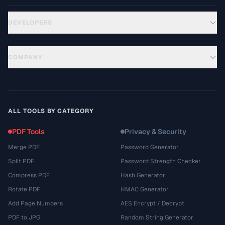
DEVELOPERS
COMPANY
ALL TOOLS BY CATEGORY
PDF Tools
Privacy & Security
Merge PDF
Password Generator
Split PDF
Password Strength Checker
Compress PDF
Hash Generator
Rotate PDF
HMAC Generator
Add Page Numbers
AES Encrypt / Decrypt
PDF to JPG
Random String Generator