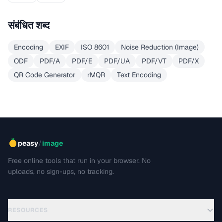
संबंधित शब्द
Encoding
EXIF
ISO 8601
Noise Reduction (Image)
ODF
PDF/A
PDF/E
PDF/UA
PDF/VT
PDF/X
QR Code Generator
rMQR
Text Encoding
/
peasy
image
Free online tools that run in your browser. No
uploads, no sign-ups, no tracking.
RESOURCES