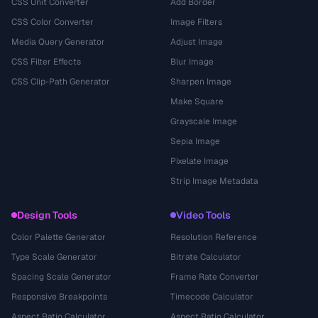
CSS Unit Converter
Add Border
CSS Color Converter
Image Filters
Media Query Generator
Adjust Image
CSS Filter Effects
Blur Image
CSS Clip-Path Generator
Sharpen Image
Make Square
Grayscale Image
Sepia Image
Pixelate Image
Strip Image Metadata
Design Tools
Video Tools
Color Palette Generator
Resolution Reference
Type Scale Generator
Bitrate Calculator
Spacing Scale Generator
Frame Rate Converter
Responsive Breakpoints
Timecode Calculator
Aspect Ratio Calculator
Aspect Ratio Calculator