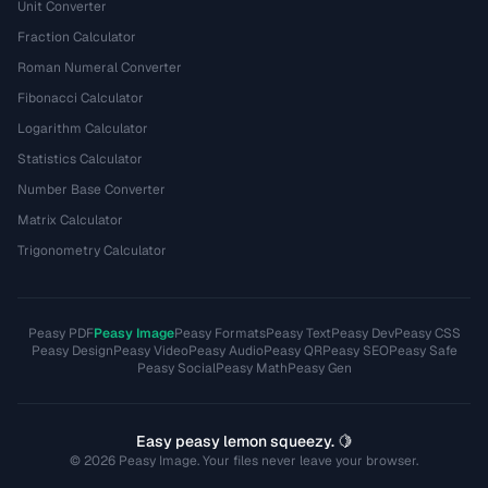
Unit Converter
Fraction Calculator
Roman Numeral Converter
Fibonacci Calculator
Logarithm Calculator
Statistics Calculator
Number Base Converter
Matrix Calculator
Trigonometry Calculator
Peasy PDF
Peasy Image
Peasy Formats
Peasy Text
Peasy Dev
Peasy CSS
Peasy Design
Peasy Video
Peasy Audio
Peasy QR
Peasy SEO
Peasy Safe
Peasy Social
Peasy Math
Peasy Gen
Easy peasy lemon squeezy. 🍋
© 2026 Peasy Image. Your files never leave your browser.