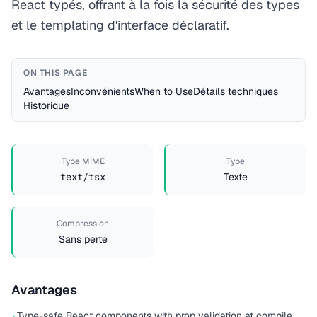
React typés, offrant à la fois la sécurité des types
et le templating d'interface déclaratif.
ON THIS PAGE
Avantages
Inconvénients
When to Use
Détails techniques
Historique
Type MIME
Type
text/tsx
Texte
Compression
Sans perte
Avantages
Type-safe React components with prop validation at compile