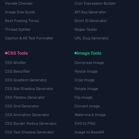
Handle Checker
Cron Expression Builder
Image Size Guide
API Key Generator
Best Posting Times
Short ID Generator
Thread Splitter
Regex Tester
Caption & Alt Text Formatter
URL Slug Generator
CSS Tools
Image Tools
CSS Minifier
Compress Image
CSS Beautifier
Resize Image
CSS Gradient Generator
Crop Image
CSS Box Shadow Generator
Rotate Image
CSS Flexbox Generator
Flip Image
CSS Grid Generator
Convert Image
CSS Animation Generator
Watermark Image
CSS Border Radius Generator
SVG to PNG
CSS Text Shadow Generator
Image to Base64