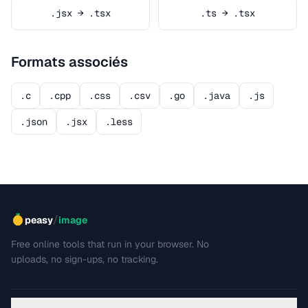
.jsx → .tsx
.ts → .tsx
Formats associés
.c
.cpp
.css
.csv
.go
.java
.js
.json
.jsx
.less
/
peasy
image
Free online tools that run in your browser. No
uploads, no sign-ups, no tracking.