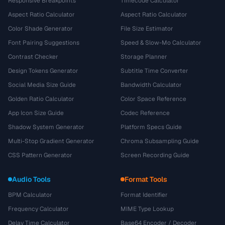
Responsive Breakpoints
Timecode Calculator
Aspect Ratio Calculator
Aspect Ratio Calculator
Color Shade Generator
File Size Estimator
Font Pairing Suggestions
Speed & Slow-Mo Calculator
Contrast Checker
Storage Planner
Design Tokens Generator
Subtitle Time Converter
Social Media Size Guide
Bandwidth Calculator
Golden Ratio Calculator
Color Space Reference
App Icon Size Guide
Codec Reference
Shadow System Generator
Platform Specs Guide
Multi-Stop Gradient Generator
Chroma Subsampling Guide
CSS Pattern Generator
Screen Recording Guide
Audio Tools
Format Tools
BPM Calculator
Format Identifier
Frequency Calculator
MIME Type Lookup
Delay Time Calculator
Base64 Encoder / Decoder