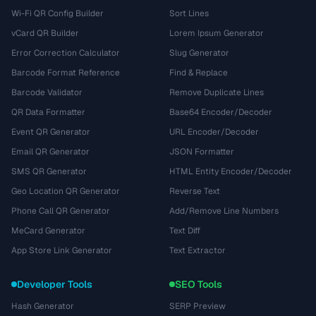
Wi-Fi QR Config Builder
Sort Lines
vCard QR Builder
Lorem Ipsum Generator
Error Correction Calculator
Slug Generator
Barcode Format Reference
Find & Replace
Barcode Validator
Remove Duplicate Lines
QR Data Formatter
Base64 Encoder/Decoder
Event QR Generator
URL Encoder/Decoder
Email QR Generator
JSON Formatter
SMS QR Generator
HTML Entity Encoder/Decoder
Geo Location QR Generator
Reverse Text
Phone Call QR Generator
Add/Remove Line Numbers
MeCard Generator
Text Diff
App Store Link Generator
Text Extractor
Developer Tools
SEO Tools
Hash Generator
SERP Preview