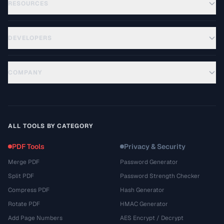
RESOURCES
DEVELOPERS
COMPANY
ALL TOOLS BY CATEGORY
PDF Tools
Privacy & Security
Merge PDF
Password Generator
Split PDF
Password Strength Checker
Compress PDF
Hash Generator
Rotate PDF
HMAC Generator
Add Page Numbers
AES Encrypt / Decrypt