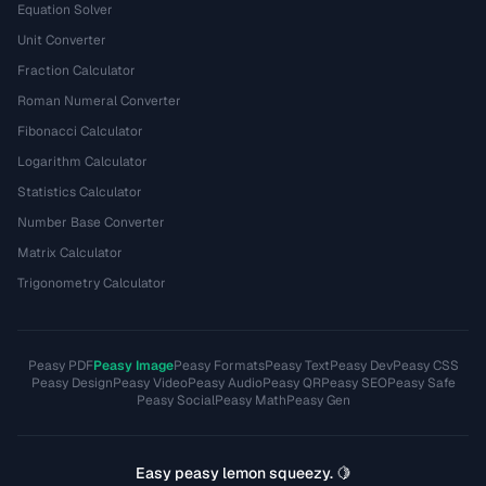
Equation Solver
Unit Converter
Fraction Calculator
Roman Numeral Converter
Fibonacci Calculator
Logarithm Calculator
Statistics Calculator
Number Base Converter
Matrix Calculator
Trigonometry Calculator
Peasy PDF
Peasy Image
Peasy Formats
Peasy Text
Peasy Dev
Peasy CSS
Peasy Design
Peasy Video
Peasy Audio
Peasy QR
Peasy SEO
Peasy Safe
Peasy Social
Peasy Math
Peasy Gen
Easy peasy lemon squeezy. 🍋