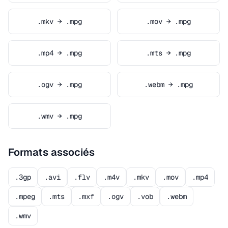
.mkv → .mpg
.mov → .mpg
.mp4 → .mpg
.mts → .mpg
.ogv → .mpg
.webm → .mpg
.wmv → .mpg
Formats associés
.3gp
.avi
.flv
.m4v
.mkv
.mov
.mp4
.mpeg
.mts
.mxf
.ogv
.vob
.webm
.wmv