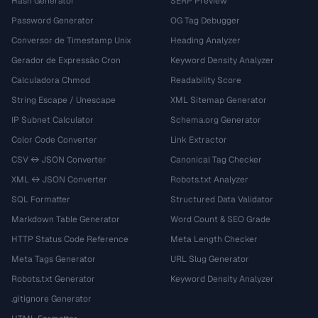
Hash Generator
SERP Preview
Password Generator
OG Tag Debugger
Conversor de Timestamp Unix
Heading Analyzer
Gerador de Expressão Cron
Keyword Density Analyzer
Calculadora Chmod
Readability Score
String Escape / Unescape
XML Sitemap Generator
IP Subnet Calculator
Schema.org Generator
Color Code Converter
Link Extractor
CSV ↔ JSON Converter
Canonical Tag Checker
XML ↔ JSON Converter
Robots.txt Analyzer
SQL Formatter
Structured Data Validator
Markdown Table Generator
Word Count & SEO Grade
HTTP Status Code Reference
Meta Length Checker
Meta Tags Generator
URL Slug Generator
Robots.txt Generator
Keyword Density Analyzer
.gitignore Generator