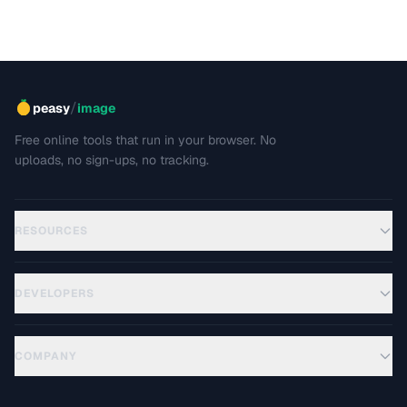
/
peasy
image
Free online tools that run in your browser. No
uploads, no sign-ups, no tracking.
RESOURCES
DEVELOPERS
COMPANY