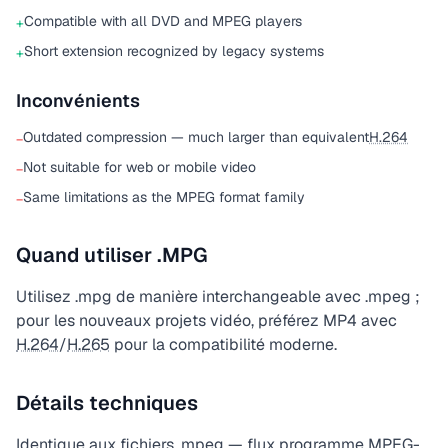
Compatible with all DVD and MPEG players
+
Short extension recognized by legacy systems
+
Inconvénients
Outdated compression — much larger than equivalent
H.264
−
Not suitable for web or mobile video
−
Same limitations as the MPEG format family
−
Quand utiliser .MPG
Utilisez .mpg de manière interchangeable avec .mpeg ;
pour les nouveaux projets vidéo, préférez MP4 avec
H.264
/
H.265
pour la compatibilité moderne.
Détails techniques
Identique aux fichiers .mpeg — flux programme MPEG-