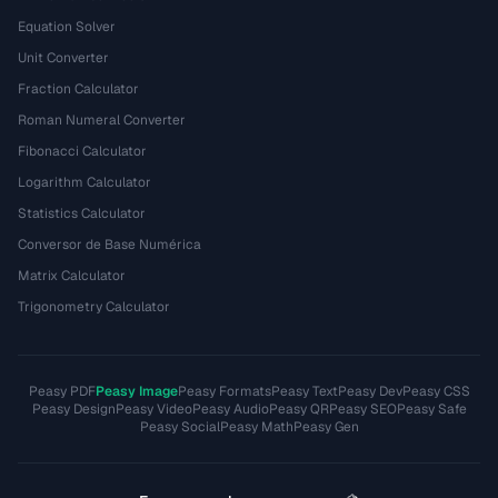
Equation Solver
Unit Converter
Fraction Calculator
Roman Numeral Converter
Fibonacci Calculator
Logarithm Calculator
Statistics Calculator
Conversor de Base Numérica
Matrix Calculator
Trigonometry Calculator
Peasy PDF
Peasy Image
Peasy Formats
Peasy Text
Peasy Dev
Peasy CSS
Peasy Design
Peasy Video
Peasy Audio
Peasy QR
Peasy SEO
Peasy Safe
Peasy Social
Peasy Math
Peasy Gen