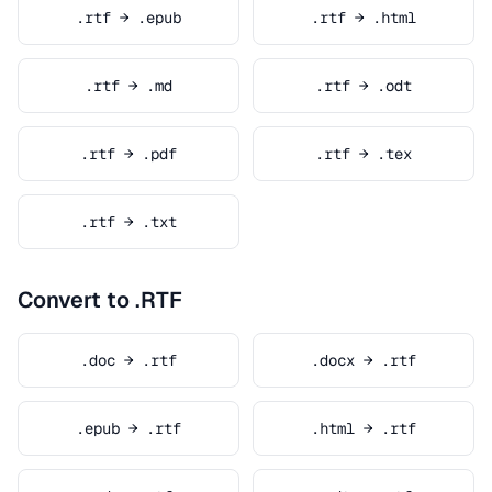
.rtf → .epub
.rtf → .html
.rtf → .md
.rtf → .odt
.rtf → .pdf
.rtf → .tex
.rtf → .txt
Convert to .RTF
.doc → .rtf
.docx → .rtf
.epub → .rtf
.html → .rtf