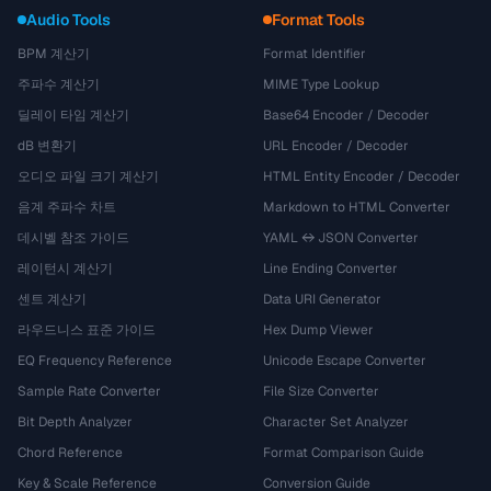
Audio Tools
Format Tools
BPM 계산기
Format Identifier
주파수 계산기
MIME Type Lookup
딜레이 타임 계산기
Base64 Encoder / Decoder
dB 변환기
URL Encoder / Decoder
오디오 파일 크기 계산기
HTML Entity Encoder / Decoder
음계 주파수 차트
Markdown to HTML Converter
데시벨 참조 가이드
YAML ↔ JSON Converter
레이턴시 계산기
Line Ending Converter
센트 계산기
Data URI Generator
라우드니스 표준 가이드
Hex Dump Viewer
EQ Frequency Reference
Unicode Escape Converter
Sample Rate Converter
File Size Converter
Bit Depth Analyzer
Character Set Analyzer
Chord Reference
Format Comparison Guide
Key & Scale Reference
Conversion Guide