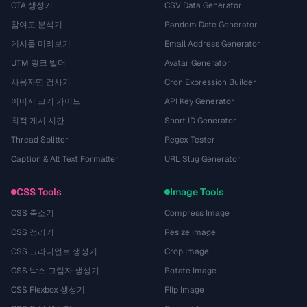
CTA 생성기
CSV Data Generator
참여도 분석기
Random Date Generator
게시물 미리보기
Email Address Generator
UTM 링크 빌더
Avatar Generator
사용자명 검사기
Cron Expression Builder
이미지 크기 가이드
API Key Generator
최적 게시 시간
Short ID Generator
Thread Splitter
Regex Tester
Caption & Alt Text Formatter
URL Slug Generator
CSS Tools
Image Tools
CSS 축소기
Compress Image
CSS 정리기
Resize Image
CSS 그라디언트 생성기
Crop Image
CSS 박스 그림자 생성기
Rotate Image
CSS Flexbox 생성기
Flip Image