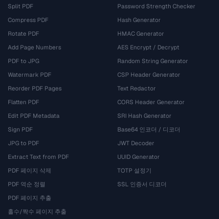
Split PDF
Password Strength Checker
Compress PDF
Hash Generator
Rotate PDF
HMAC Generator
Add Page Numbers
AES Encrypt / Decrypt
PDF to JPG
Random String Generator
Watermark PDF
CSP Header Generator
Reorder PDF Pages
Text Redactor
Flatten PDF
CORS Header Generator
Edit PDF Metadata
SRI Hash Generator
Sign PDF
Base64 인코더 / 디코더
JPG to PDF
JWT Decoder
Extract Text from PDF
UUID Generator
PDF 페이지 삭제
TOTP 설정기
PDF 역순 정렬
SSL 인증서 디코더
PDF 페이지 추출
홀수/짝수 페이지 추출