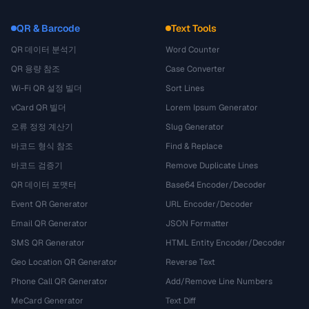
QR & Barcode
Text Tools
QR 데이터 분석기
Word Counter
QR 용량 참조
Case Converter
Wi-Fi QR 설정 빌더
Sort Lines
vCard QR 빌더
Lorem Ipsum Generator
오류 정정 계산기
Slug Generator
바코드 형식 참조
Find & Replace
바코드 검증기
Remove Duplicate Lines
QR 데이터 포맷터
Base64 Encoder/Decoder
Event QR Generator
URL Encoder/Decoder
Email QR Generator
JSON Formatter
SMS QR Generator
HTML Entity Encoder/Decoder
Geo Location QR Generator
Reverse Text
Phone Call QR Generator
Add/Remove Line Numbers
MeCard Generator
Text Diff