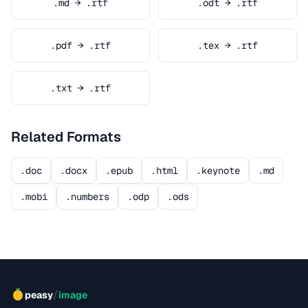
.md → .rtf
.odt → .rtf
.pdf → .rtf
.tex → .rtf
.txt → .rtf
Related Formats
.doc
.docx
.epub
.html
.keynote
.md
.mobi
.numbers
.odp
.ods
/
peasy
image