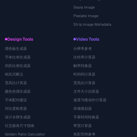
Sepia Image
Pixelate Image
Strip Image Metadata
Design Tools
Video Tools
调色板生成器
分辨率参考
字体比例生成器
比特率计算器
间距比例生成器
帧率转换器
响应式断点
时间码计算器
宽高比计算器
宽高比计算器
颜色色调生成器
文件大小估算器
字体配对建议
速度与慢动作计算器
对比度检查器
存储规划器
设计令牌生成器
字幕时间转换器
社交媒体尺寸指南
带宽计算器
Golden Ratio Calculator
色彩空间参考