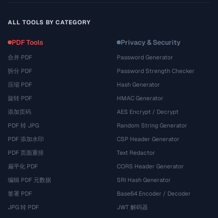
ALL TOOLS BY CATEGORY
PDF Tools
Privacy & Security
合并 PDF
Password Generator
拆分 PDF
Password Strength Checker
压缩 PDF
Hash Generator
旋转 PDF
HMAC Generator
添加页码
AES Encrypt / Decrypt
PDF 转 JPG
Random String Generator
PDF 添加水印
CSP Header Generator
PDF 页面重排
Text Redactor
扁平化 PDF
CORS Header Generator
编辑 PDF 元数据
SRI Hash Generator
签署 PDF
Base64 Encoder / Decoder
JPG 转 PDF
JWT 解码器