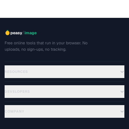
/
peasy
image
Free online tools that run in your browser. No
uploads, no sign-ups, no tracking.
RESOURCES
DEVELOPERS
COMPANY