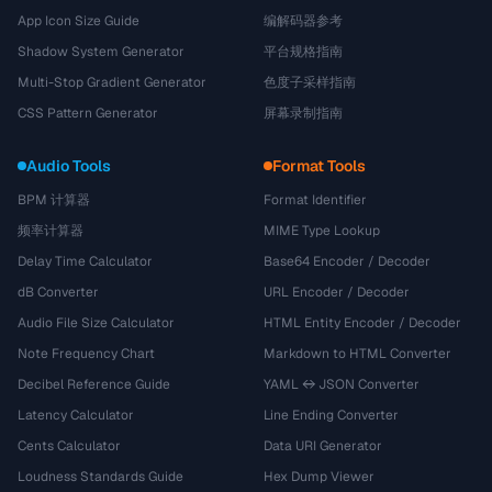
App Icon Size Guide
编解码器参考
Shadow System Generator
平台规格指南
Multi-Stop Gradient Generator
色度子采样指南
CSS Pattern Generator
屏幕录制指南
Audio Tools
Format Tools
BPM 计算器
Format Identifier
频率计算器
MIME Type Lookup
Delay Time Calculator
Base64 Encoder / Decoder
dB Converter
URL Encoder / Decoder
Audio File Size Calculator
HTML Entity Encoder / Decoder
Note Frequency Chart
Markdown to HTML Converter
Decibel Reference Guide
YAML ↔ JSON Converter
Latency Calculator
Line Ending Converter
Cents Calculator
Data URI Generator
Loudness Standards Guide
Hex Dump Viewer