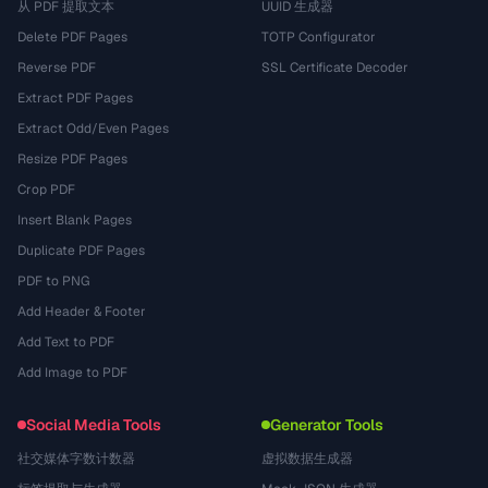
从 PDF 提取文本
UUID 生成器
Delete PDF Pages
TOTP Configurator
Reverse PDF
SSL Certificate Decoder
Extract PDF Pages
Extract Odd/Even Pages
Resize PDF Pages
Crop PDF
Insert Blank Pages
Duplicate PDF Pages
PDF to PNG
Add Header & Footer
Add Text to PDF
Add Image to PDF
Social Media Tools
Generator Tools
社交媒体字数计数器
虚拟数据生成器