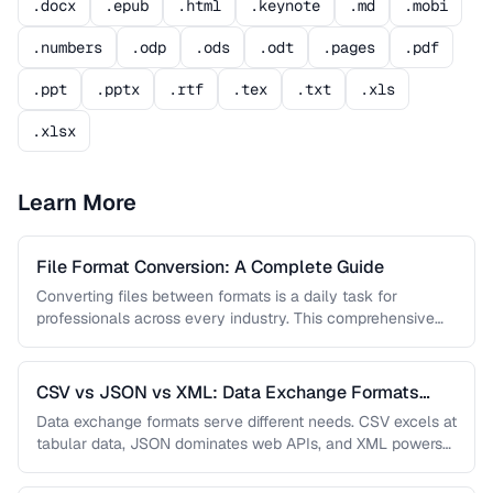
.docx
.epub
.html
.keynote
.md
.mobi
.numbers
.odp
.ods
.odt
.pages
.pdf
.ppt
.pptx
.rtf
.tex
.txt
.xls
.xlsx
Learn More
File Format Conversion: A Complete Guide
Converting files between formats is a daily task for
professionals across every industry. This comprehensive
guide covers document, image, audio, …
CSV vs JSON vs XML: Data Exchange Formats
Compared
Data exchange formats serve different needs. CSV excels at
tabular data, JSON dominates web APIs, and XML powers
enterprise integrations. …