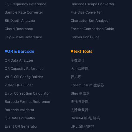
EQ Frequency Reference
Unicode Escape Converter
Sample Rate Converter
File Size Converter
Bit Depth Analyzer
Character Set Analyzer
Chord Reference
Format Comparison Guide
Key & Scale Reference
Conversion Guide
QR & Barcode
Text Tools
QR Data Analyzer
字数统计
QR Capacity Reference
大小写转换
Wi-Fi QR Config Builder
行排序
vCard QR Builder
Lorem Ipsum 生成器
Error Correction Calculator
Slug 生成器
Barcode Format Reference
查找与替换
Barcode Validator
去除重复行
QR Data Formatter
Base64 编码/解码
Event QR Generator
URL 编码/解码