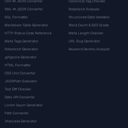
CSV ↔ JSON Converter
Canonical Tag Checker
XML ↔ JSON Converter
Robots.txt Analyzer
SQL Formatter
Structured Data Validator
Markdown Table Generator
Word Count & SEO Grade
HTTP Status Code Reference
Meta Length Checker
Meta Tags Generator
URL Slug Generator
Robots.txt Generator
Keyword Density Analyzer
.gitignore Generator
HTML Formatter
CSS Unit Converter
JSONPath Evaluator
Text Diff Checker
Data URI Converter
Lorem Ipsum Generator
Path Converter
.htaccess Generator