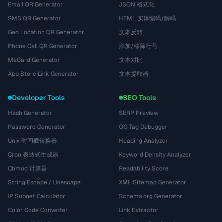
Email QR Generator
JSON 格式化
SMS QR Generator
HTML 实体编码/解码
Geo Location QR Generator
文本反转
Phone Call QR Generator
添加/移除行号
MeCard Generator
文本对比
App Store Link Generator
文本提取器
Developer Tools
SEO Tools
Hash Generator
SERP Preview
Password Generator
OG Tag Debugger
Unix 时间戳转换器
Heading Analyzer
Cron 表达式生成器
Keyword Density Analyzer
Chmod 计算器
Readability Score
String Escape / Unescape
XML Sitemap Generator
IP Subnet Calculator
Schema.org Generator
Color Code Converter
Link Extractor