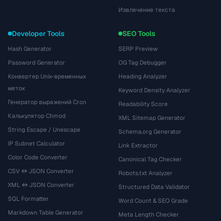
Извлечение текста
Developer Tools
SEO Tools
Hash Generator
SERP Preview
Password Generator
OG Tag Debugger
Конвертер Unix-временных
Heading Analyzer
меток
Keyword Density Analyzer
Генератор выражений Cron
Readability Score
Калькулятор Chmod
XML Sitemap Generator
String Escape / Unescape
Schema.org Generator
IP Subnet Calculator
Link Extractor
Color Code Converter
Canonical Tag Checker
CSV ↔ JSON Converter
Robots.txt Analyzer
XML ↔ JSON Converter
Structured Data Validator
SQL Formatter
Word Count & SEO Grade
Markdown Table Generator
Meta Length Checker