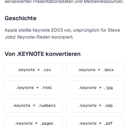
serialisierten Präsentationsdaten und Medienressourcen.
Geschichte
Apple stellte Keynote 2003 vor, ursprünglich für Steve
Jobs' Keynote-Reden konzipiert.
Von .KEYNOTE konvertieren
.keynote → .csv
.keynote → .docx
.keynote → .html
.keynote → .jpg
.keynote → .numbers
.keynote → .odp
.keynote → .pages
.keynote → .pdf