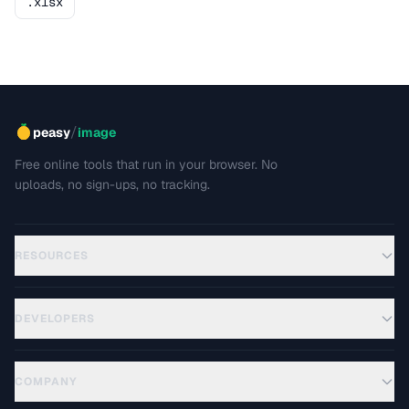
.xlsx
/
peasy
image
Free online tools that run in your browser. No
uploads, no sign-ups, no tracking.
RESOURCES
DEVELOPERS
COMPANY