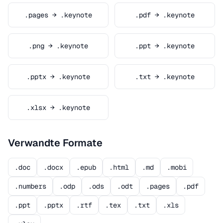
.pages → .keynote
.pdf → .keynote
.png → .keynote
.ppt → .keynote
.pptx → .keynote
.txt → .keynote
.xlsx → .keynote
Verwandte Formate
.doc
.docx
.epub
.html
.md
.mobi
.numbers
.odp
.ods
.odt
.pages
.pdf
.ppt
.pptx
.rtf
.tex
.txt
.xls