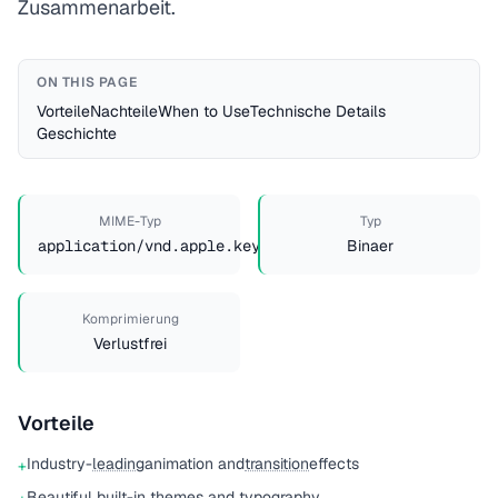
Zusammenarbeit.
ON THIS PAGE
Vorteile
Nachteile
When to Use
Technische Details
Geschichte
MIME-Typ
Typ
application/vnd.apple.keynote
Binaer
Komprimierung
Verlustfrei
Vorteile
Industry-
leading
animation and
transition
effects
+
Beautiful built-in themes and typography