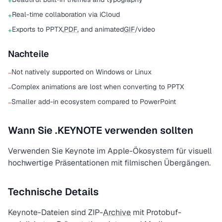
+
Real-time collaboration via iCloud
+
Exports to PPTX,
PDF
, and animated
GIF
/video
+
Nachteile
Not natively supported on Windows or Linux
−
Complex animations are lost when converting to PPTX
−
Smaller add-in ecosystem compared to PowerPoint
−
Wann Sie .KEYNOTE verwenden sollten
Verwenden Sie Keynote im Apple-Ökosystem für visuell
hochwertige Präsentationen mit filmischen Übergängen.
Technische Details
Keynote-Dateien sind ZIP-
Archive
mit Protobuf-