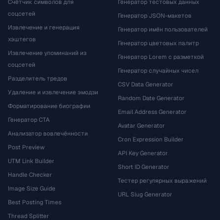
Счётчик символов для
Генератор тестовых данных
соцсетей
Генератор JSON-макетов
Извлечение и генерация
Генератор имён пользователей
хэштегов
Генератор цветовых палитр
Извлечение упоминаний из
Генератор Lorem с разметкой
соцсетей
Генератор случайных чисел
Разделитель тредов
CSV Data Generator
Удаление и извлечение эмодзи
Random Date Generator
Форматирование биографии
Email Address Generator
Генератор CTA
Avatar Generator
Анализатор вовлечённости
Cron Expression Builder
Post Preview
API Key Generator
UTM Link Builder
Short ID Generator
Handle Checker
Тестер регулярных выражений
Image Size Guide
URL Slug Generator
Best Posting Times
Thread Splitter