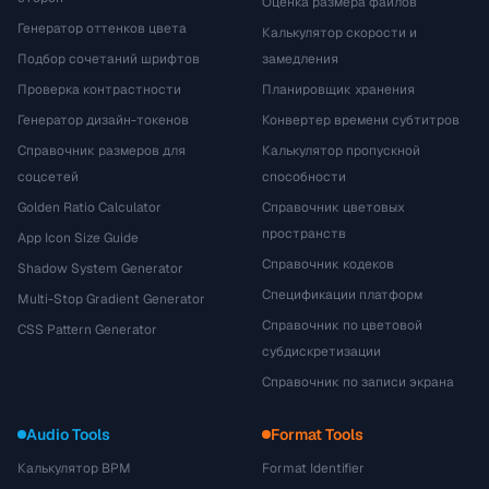
Оценка размера файлов
Генератор оттенков цвета
Калькулятор скорости и
Подбор сочетаний шрифтов
замедления
Проверка контрастности
Планировщик хранения
Генератор дизайн-токенов
Конвертер времени субтитров
Справочник размеров для
Калькулятор пропускной
соцсетей
способности
Golden Ratio Calculator
Справочник цветовых
пространств
App Icon Size Guide
Справочник кодеков
Shadow System Generator
Спецификации платформ
Multi-Stop Gradient Generator
Справочник по цветовой
CSS Pattern Generator
субдискретизации
Справочник по записи экрана
Audio Tools
Format Tools
Калькулятор BPM
Format Identifier