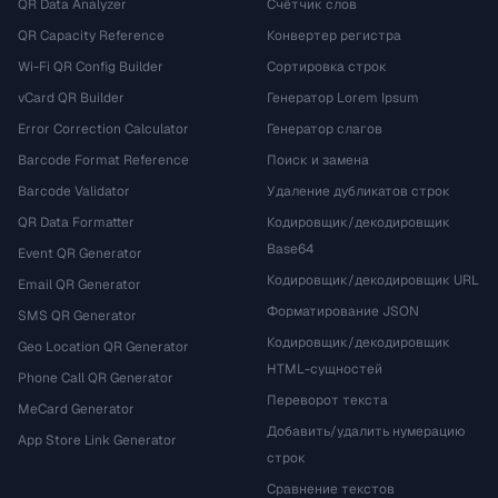
QR Data Analyzer
Счётчик слов
QR Capacity Reference
Конвертер регистра
Wi-Fi QR Config Builder
Сортировка строк
vCard QR Builder
Генератор Lorem Ipsum
Error Correction Calculator
Генератор слагов
Barcode Format Reference
Поиск и замена
Barcode Validator
Удаление дубликатов строк
QR Data Formatter
Кодировщик/декодировщик
Base64
Event QR Generator
Кодировщик/декодировщик URL
Email QR Generator
Форматирование JSON
SMS QR Generator
Кодировщик/декодировщик
Geo Location QR Generator
HTML-сущностей
Phone Call QR Generator
Переворот текста
MeCard Generator
Добавить/удалить нумерацию
App Store Link Generator
строк
Сравнение текстов