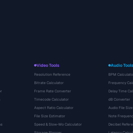
Video Tools
Audio Tool
Resolution Reference
BPM Calculato
Bitrate Calculator
Frequency Cal
or
Frame Rate Converter
Delay Time Cal
s
Timecode Calculator
dB Converter
Aspect Ratio Calculator
Audio File Size
File Size Estimator
Note Frequenc
ns
Speed & Slow-Mo Calculator
Decibel Refer
Storage Planner
Latency Calcul