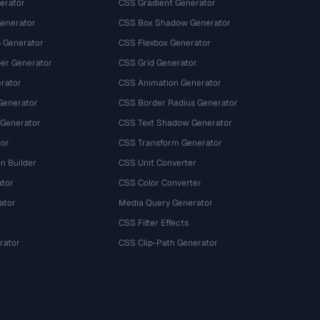
erator
CSS Gradient Generator
Generator
CSS Box Shadow Generator
 Generator
CSS Flexbox Generator
r Generator
CSS Grid Generator
rator
CSS Animation Generator
Generator
CSS Border Radius Generator
 Generator
CSS Text Shadow Generator
tor
CSS Transform Generator
n Builder
CSS Unit Converter
ator
CSS Color Converter
ator
Media Query Generator
CSS Filter Effects
rator
CSS Clip-Path Generator