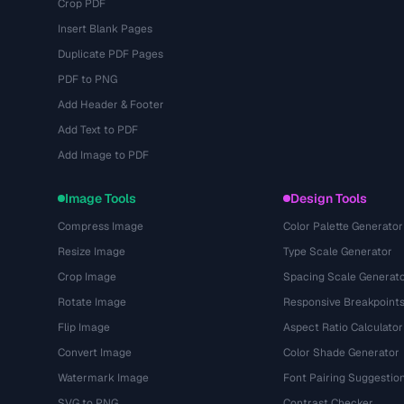
Crop PDF
Insert Blank Pages
Duplicate PDF Pages
PDF to PNG
Add Header & Footer
Add Text to PDF
Add Image to PDF
Image Tools
Design Tools
Compress Image
Color Palette Generator
Resize Image
Type Scale Generator
Crop Image
Spacing Scale Generat
Rotate Image
Responsive Breakpoint
Flip Image
Aspect Ratio Calculator
Convert Image
Color Shade Generator
Watermark Image
Font Pairing Suggestio
SVG to PNG
Contrast Checker