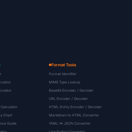
s
Format Tools
r
Format Identifier
culator
MIME Type Lookup
culator
Base64 Encoder / Decoder
URL Encoder / Decoder
 Calculator
HTML Entity Encoder / Decoder
y Chart
Markdown to HTML Converter
ence Guide
YAML ↔ JSON Converter
ator
Line Ending Converter