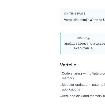
ON THIS PAGE
Vorteile
Nachteile
When to 
MIME-Typ
application/vnd.micro
executable
Vorteile
Code sharing — multiple pr
+
memory
Modular updates — patch a 
+
applications
Reduced disk and memory us
+