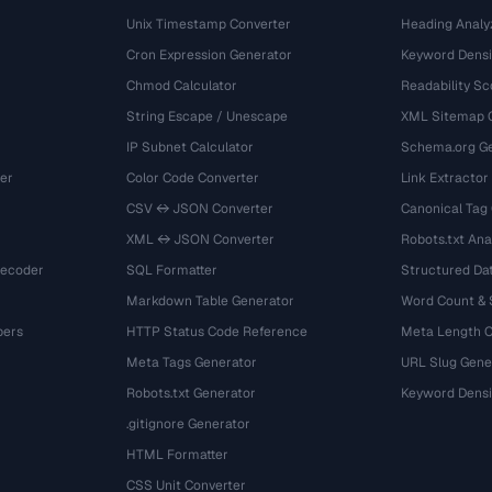
Unix Timestamp Converter
Heading Analy
Cron Expression Generator
Keyword Densi
Chmod Calculator
Readability Sc
String Escape / Unescape
XML Sitemap 
IP Subnet Calculator
Schema.org Ge
er
Color Code Converter
Link Extractor
CSV ↔ JSON Converter
Canonical Tag
XML ↔ JSON Converter
Robots.txt Ana
Decoder
SQL Formatter
Structured Dat
Markdown Table Generator
Word Count &
bers
HTTP Status Code Reference
Meta Length 
Meta Tags Generator
URL Slug Gene
Robots.txt Generator
Keyword Densi
.gitignore Generator
HTML Formatter
CSS Unit Converter