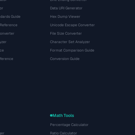
or
Data URI Generator
dards Guide
Hex Dump Viewer
 Reference
Unicode Escape Converter
onverter
File Size Converter
yzer
Character Set Analyzer
ce
Format Comparison Guide
eference
Conversion Guide
Math Tools
Percentage Calculator
ger
Ratio Calculator