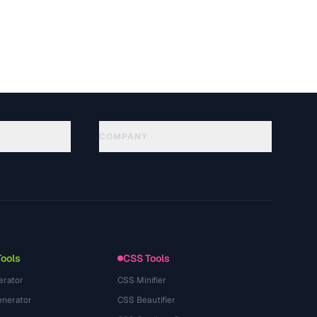
COMPANY
About
Technology
Datenschutzerklaerung
Nutzungsbedingungen
Tools
CSS Tools
erator
CSS Minifier
nerator
CSS Beautifier