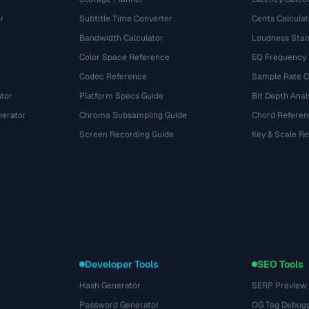
r
Subtitle Time Converter
Cents Calculat
e
Bandwidth Calculator
Loudness Stan
Color Space Reference
EQ Frequency
Codec Reference
Sample Rate C
tor
Platform Specs Guide
Bit Depth Anal
nerator
Chroma Subsampling Guide
Chord Referen
Screen Recording Guide
Key & Scale R
Developer Tools
SEO Tools
Hash Generator
SERP Preview
Password Generator
OG Tag Debug