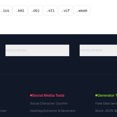
.ics
.kml
.obj
.stl
.vcf
.wasm
RESOURCES
DEVELOPERS
Anleitungen
API Documentation
(69)
Glossar
OpenAPI Spec
(54)
Anwendungsfaelle
llms.txt
(302)
Dateiformate
Embed Widget
(131)
Konvertierungen
(1484)
Social Media Tools
Generator 
Social Character Counter
Fake Data Gen
cker
Hashtag Extractor & Generator
Mock JSON Ge