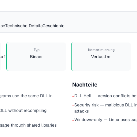
Use
Technische Details
Geschichte
Typ
Komprimierung
soft.portable-
Binaer
Verlustfrei
Nachteile
ograms use the same DLL in
DLL Hell — version conflicts be
−
Security risk — malicious DLL i
−
DLL without recompiling
attacks
Windows-only — Linux uses .so
−
age through shared libraries