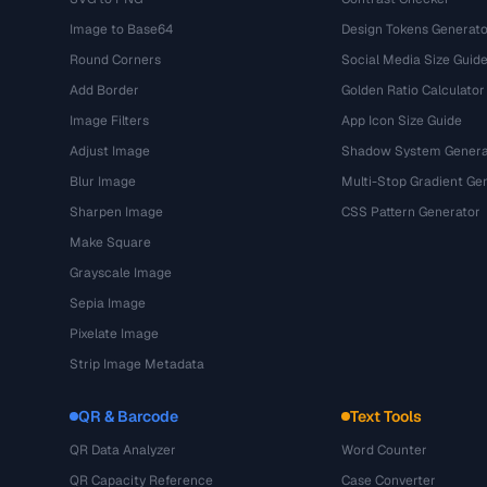
Image to Base64
Design Tokens Generato
Round Corners
Social Media Size Guid
Add Border
Golden Ratio Calculator
Image Filters
App Icon Size Guide
Adjust Image
Shadow System Genera
Blur Image
Multi-Stop Gradient Ge
Sharpen Image
CSS Pattern Generator
Make Square
Grayscale Image
Sepia Image
Pixelate Image
Strip Image Metadata
QR & Barcode
Text Tools
QR Data Analyzer
Word Counter
QR Capacity Reference
Case Converter