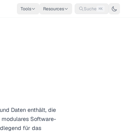
Tools
Resources
Suche
⌘K
nd Daten enthält, die
 modulares Software-
ndlegend für das