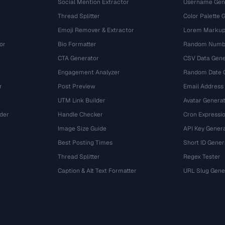
Social Mention Extractor
Username Gen
Thread Splitter
Color Palette 
Emoji Remover & Extractor
Lorem Markup
or
Bio Formatter
Random Numbe
CTA Generator
CSV Data Gene
Engagement Analyzer
Random Date 
r
Post Preview
Email Address
UTM Link Builder
Avatar Genera
der
Handle Checker
Cron Expressio
Image Size Guide
API Key Gener
Best Posting Times
Short ID Gener
Thread Splitter
Regex Tester
r
Caption & Alt Text Formatter
URL Slug Gene