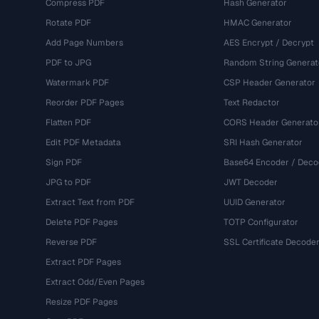
Compress PDF
Hash Generator
Rotate PDF
HMAC Generator
Add Page Numbers
AES Encrypt / Decrypt
PDF to JPG
Random String Generat
Watermark PDF
CSP Header Generator
Reorder PDF Pages
Text Redactor
Flatten PDF
CORS Header Generato
Edit PDF Metadata
SRI Hash Generator
Sign PDF
Base64 Encoder / Deco
JPG to PDF
JWT Decoder
Extract Text from PDF
UUID Generator
Delete PDF Pages
TOTP Configurator
Reverse PDF
SSL Certificate Decode
Extract PDF Pages
Extract Odd/Even Pages
Resize PDF Pages