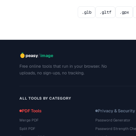
.glb
.gltf
.gpx
/
peasy
image
Free online tools that run in your browser. No
uploads, no sign-ups, no tracking.
ALL TOOLS BY CATEGORY
PDF Tools
Privacy & Security
Merge PDF
Password Generator
Split PDF
Password Strength Che