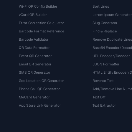
Wi-Fi QR Config Builder
Sort Lines
vCard QR Builder
Lorem Ipsum Generator
Error Correction Calculator
Slug Generator
Barcode Format Reference
Find & Replace
Barcode Validator
Remove Duplicate Lines
QR Data Formatter
Base64 Encoder/Decod
Event QR Generator
URL Encoder/Decoder
Email QR Generator
JSON Formatter
SMS QR Generator
HTML Entity Encoder/
Geo Location QR Generator
Reverse Text
Phone Call QR Generator
Add/Remove Line Num
MeCard Generator
Text Diff
App Store Link Generator
Text Extractor