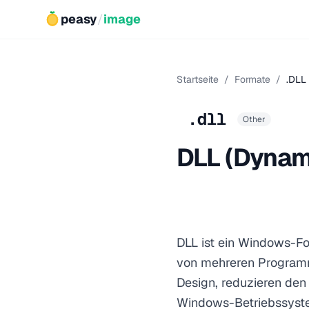
peasy
/
image
Startseite
/
Formate
/
.DLL
.dll
Other
DLL (Dynami
DLL ist ein Windows-Fo
von mehreren Programm
Design, reduzieren de
Windows-Betriebssyst