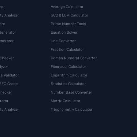
zer
Average Calculator
ty Analyzer
GCD & LCM Calculator
ore
Prime Number Tools
Generator
Equation Solver
nerator
Unit Converter
Fraction Calculator
 Checker
Roman Numeral Converter
lyzer
Fibonacci Calculator
a Validator
Logarithm Calculator
 SEO Grade
Statistics Calculator
Checker
Number Base Converter
rator
Matrix Calculator
ty Analyzer
Trigonometry Calculator