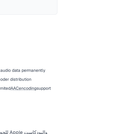
s audio data permanently
oder distribution
imited
AAC
encoding
support