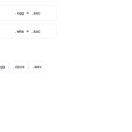
.ogg → .aac
.wma → .aac
ogg
.opus
.wav