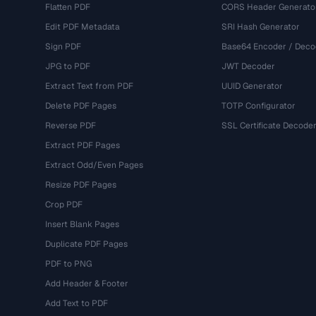
Flatten PDF
CORS Header Generato
Edit PDF Metadata
SRI Hash Generator
Sign PDF
Base64 Encoder / Deco
JPG to PDF
JWT Decoder
Extract Text from PDF
UUID Generator
Delete PDF Pages
TOTP Configurator
Reverse PDF
SSL Certificate Decode
Extract PDF Pages
Extract Odd/Even Pages
Resize PDF Pages
Crop PDF
Insert Blank Pages
Duplicate PDF Pages
PDF to PNG
Add Header & Footer
Add Text to PDF