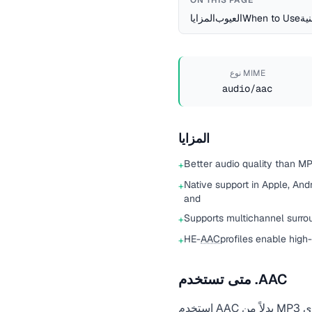
ON THIS PAGE
نية
When to Use
العيوب
المزايا
نوع MIME
audio/aac
المزايا
Better audio quality than MP
+
Native support in Apple, And
+
and
Supports multichannel surro
+
HE-
AAC
profiles enable high
+
متى تستخدم .AAC
بدلاً من MP3 للحصول على جودة أفضل عند نفس حجم الملف. التنسيق الافتراضي لمحتوى Apple والبودكاست
AAC
استخدم