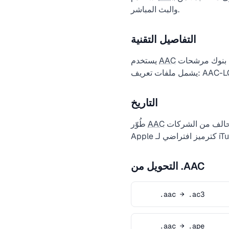
والبث المباشر.
التفاصيل التقنية
بنوك مرشحات MDCT مع نوافذ أطول (1024/128 عينة مقابل 576/192 في MP3)، مما يتيح كفاءة ترددية أفضل.
AAC
يستخدم
التاريخ
من قبل تحالف من الشركات (AT&T وFraunhofer وDolby وSony وNokia) ونُشر كمعيار ISO في عام 1997. تبنته
AAC
طُوّر
التحويل من .AAC
.aac → .ac3
.aac → .ape