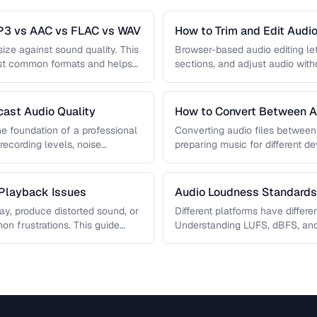
P3 vs AAC vs FLAC vs WAV
How to Trim and Edit Audio
size against sound quality. This
Browser-based audio editing let
st common formats and helps
sections, and adjust audio witho
Learn how to use the …
cast Audio Quality
How to Convert Between A
the foundation of a professional
Converting audio files betwee
recording levels, noise
preparing music for different de
zation, and …
platforms, or archiving recordin
 Playback Issues
Audio Loudness Standards
Normalization
lay, produce distorted sound, or
Different platforms have differ
n frustrations. This guide
Understanding LUFS, dBFS, and
your audio plays at the right v