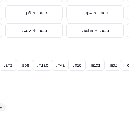
.mp3 → .aac
.mp4 → .aac
.wav → .aac
.webm → .aac
.amr
.ape
.flac
.m4a
.mid
.midi
.mp3
.
A