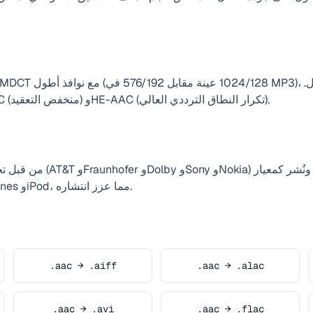
يشمل ملفات تعريف: AAC-LC (منخفض التعقيد) وHE-AAC (تكرار النطاق الترددي العالي).
Apple كترميز افتراضي لـ iTunes وiPod، مما عزز انتشاره.
.aac → .aiff
.aac → .alac
.aac → .avi
.aac → .flac