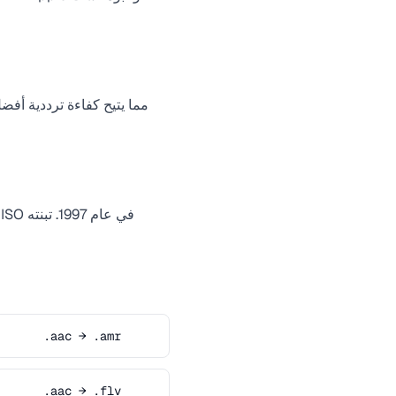
.aac → .amr
.aac → .flv