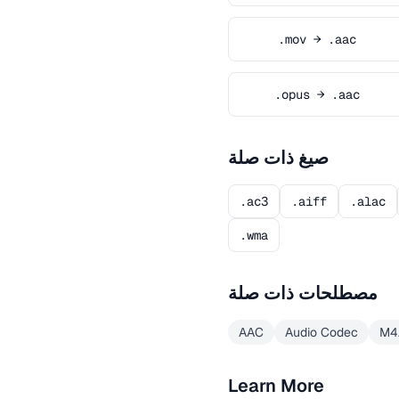
.mov → .aac
.opus → .aac
صيغ ذات صلة
.ac3
.aiff
.alac
.wma
مصطلحات ذات صلة
AAC
Audio Codec
M4
Learn More