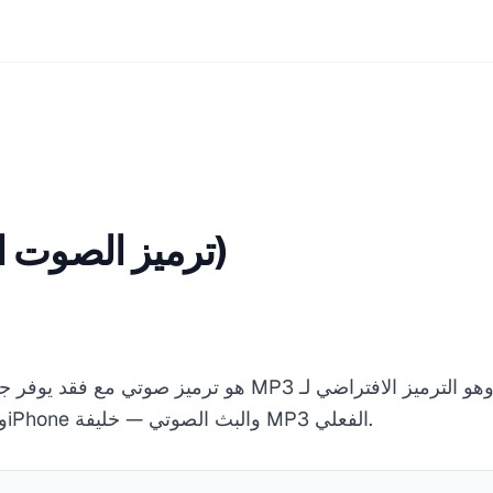
AAC (ترميز الصوت المتقدم)
YouTube وApple Music وiPhone والبث الصوتي — خليفة MP3 الفعلي.