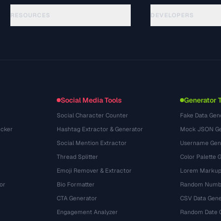
RESOURCES
DEVELOPERS
API Documentation
الأدلة
(87)
OpenAPI Spec
المسرد
(54)
llms.txt
حالات الاستخدام
(302)
Embed Widget
صيغ الملفات
(131)
التحويلات
(1484)
Social Media Tools
Generator 
Social Character Counter
Fake Data Gen
cker
Hashtag Extractor & Generator
Mock JSON Ge
Social Mention Extractor
Username Gen
Thread Splitter
Color Palette 
Emoji Remover & Extractor
Lorem Markup
or
Bio Formatter
Random Numbe
CTA Generator
CSV Data Gene
Engagement Analyzer
Random Date 