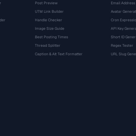
r
Post Preview
Email Address
UTM Link Builder
Avatar Genera
der
Handle Checker
Cron Expressio
Image Size Guide
API Key Gener
Best Posting Times
Short ID Gener
Thread Splitter
Regex Tester
r
Caption & Alt Text Formatter
URL Slug Gene