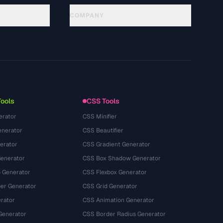
COMPANY
About
Technology
سياسة الخصوصية
شروط الخدمة
Tools
CSS Tools
erator
CSS Minifier
nerator
CSS Beautifier
erator
CSS Gradient Generator
Generator
CSS Box Shadow Generator
 Generator
CSS Flexbox Generator
r Generator
CSS Grid Generator
rator
CSS Animation Generator
Generator
CSS Border Radius Generator