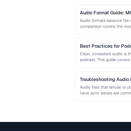
Audio Format Guide: M
Audio formats balance file 
comparison covers the mo
you choose the …
Best Practices for Pod
Clear, consistent audio is 
podcast. This guide covers 
reduction, loudness normali
Troubleshooting Audio
Audio files that refuse to p
have sync issues are commo
helps you …