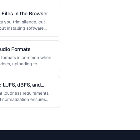
 Files in the Browser
s you trim silence, cut
ut installing software.
udio Formats
n formats is common when
vices, uploading to
gs. Learn …
: LUFS, dBFS, and
ent loudness requirements.
 normalization ensures
olume on …