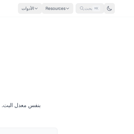
بحث
Resources
الأدوات
⌘K