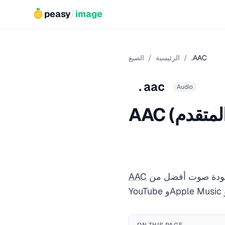
peasy
/
image
.AAC
/
الرئيسية
/
الصيغ
.aac
Audio
هو ترميز صوتي مع فقد يوفر جودة صوت أفضل من MP3 بنفس معدل البت. وهو الترميز الافتراضي لـ
AAC