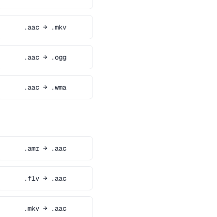
.aac → .mkv
.aac → .ogg
.aac → .wma
.amr → .aac
.flv → .aac
.mkv → .aac